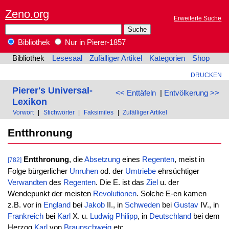
Zeno.org
Erweiterte Suche
Bibliothek
Nur in Pierer-1857
Bibliothek
Lesesaal
Zufälliger Artikel
Kategorien
Shop
DRUCKEN
Pierer's Universal-
<< Enttäfeln
|
Entvölkerung >>
Lexikon
Vorwort
|
Stichwörter
|
Faksimiles
|
Zufälliger Artikel
Entthronung
Entthronung
, die
Absetzung
eines
Regenten
, meist in
[782]
Folge bürgerlicher
Unruhen
od. der
Umtriebe
ehrsüchtiger
Verwandten
des
Regenten
. Die E. ist das
Ziel
u. der
Wendepunkt der meisten
Revolutionen
. Solche E-en kamen
z.B. vor in
England
bei
Jakob
II., in
Schweden
bei
Gustav
IV., in
Frankreich
bei
Karl
X. u.
Ludwig
Philipp
, in
Deutschland
bei dem
Herzog
Karl
von
Braunschweig
etc.