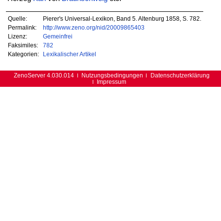
Quelle:
Pierer's Universal-Lexikon, Band 5. Altenburg 1858, S. 782.
Permalink:
http://www.zeno.org/nid/20009865403
Lizenz:
Gemeinfrei
Faksimiles:
782
Kategorien:
Lexikalischer Artikel
ZenoServer 4.030.014
Nutzungsbedingungen
Datenschutzerklärung
Impressum