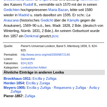
des Kaisers
Rudolf
II., vermählte sich 1570 mit der in seinen
Gedichten
hochgepriesenen
Maria
Bazan
, lebte seit 1580
wieder in
Madrid
u. starb daselbst um 1595. Er schr.:
La
Araucana
(historisches
Gedicht
über die
Kämpfe
gegen die
Araukaner), 1569–90 u.ö., bes. Madr. 1828, 2 Bde. (deutsch von
Winterling, Nürnb. 1831, 2 Bde.). An seinem Geburtsort wurde
ihm 1857 ein
Denkmal
gesetzt.
[824]
Quelle:
Pierer's Universal-Lexikon, Band 5. Altenburg 1858, S. 824-
825.
Permalink:
http://www.zeno.org/nid/20009872140
Lizenz:
Gemeinfrei
Faksimiles:
824
|
825
Kategorien:
Lexikalischer Artikel
Ähnliche Einträge in anderen Lexika
Brockhaus-1911
:
Ercilla y Zúñiga
Herder-1854
:
Ercilla y Zuniga
Meyers-1905
:
Ercilla y Zuñiga
·
Requesens y Zuñiga
·
Ávila y
Zuñiga
Pierer-1857:
Zuñiga