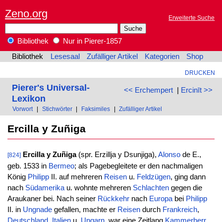
Zeno.org
Erweiterte Suche
Bibliothek
Nur in Pierer-1857
Bibliothek
Lesesaal
Zufälliger Artikel
Kategorien
Shop
DRUCKEN
Pierer's Universal-
<< Erchempert
|
Ercinīt >>
Lexikon
Vorwort
|
Stichwörter
|
Faksimiles
|
Zufälliger Artikel
Ercilla y Zuñiga
Ercilla y Zuñiga
(spr. Erzillja y Dsunjiga),
Alonso
de E.,
[824]
geb. 1533 in
Bermeo
; als Pagebegleitete er den nachmaligen
König
Philipp
II. auf mehreren
Reisen
u.
Feldzügen
, ging dann
nach
Südamerika
u. wohnte mehreren
Schlachten
gegen die
Araukaner bei. Nach seiner
Rückkehr
nach
Europa
bei
Philipp
II. in
Ungnade
gefallen, machte er
Reisen
durch
Frankreich
,
Deutschland
,
Italien
u.
Ungarn
, war eine Zeitlang
Kammerherr