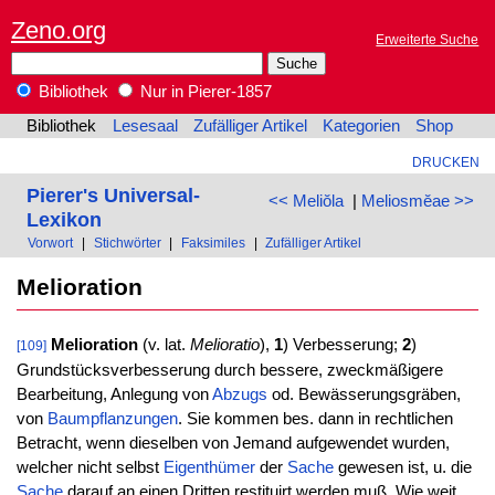
Zeno.org
Erweiterte Suche
Bibliothek
Nur in Pierer-1857
Bibliothek
Lesesaal
Zufälliger Artikel
Kategorien
Shop
DRUCKEN
Pierer's Universal-
<< Meliŏla
|
Meliosmĕae >>
Lexikon
Vorwort
|
Stichwörter
|
Faksimiles
|
Zufälliger Artikel
Melioration
Melioration
(v. lat.
Melioratio
),
1
) Verbesserung;
2
)
[109]
Grundstücksverbesserung durch bessere, zweckmäßigere
Bearbeitung, Anlegung von
Abzugs
od. Bewässerungsgräben,
von
Baumpflanzungen
. Sie kommen bes. dann in rechtlichen
Betracht, wenn dieselben von Jemand aufgewendet wurden,
welcher nicht selbst
Eigenthümer
der
Sache
gewesen ist, u. die
Sache
darauf an einen Dritten restituirt werden muß. Wie weit