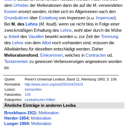
dem
Urheber
der Meliorationen dann die auf die M. verwendeten
Kosten
ersetzt werden, richtet sich im Allgemeinen nach den
Grundsätzen
über
Erstattung
von Impensen (s.u.
Impensae
).
Bei
M. des
Lehns
(
M. feudi
). wenn sie nicht blos in Folge einer
zweckmäßigen Erhaltung des
Lehns
, wohl aber durch die Mühe
u.
Arbeit
des
Vasallen
bewirkt worden u. zur Zeit der
Trennung
des
Lehns
von dem
Allod
noch vorhanden sind, müssen die
Allodialerbeu für dieselben entschädigt werden. Daher
Meliorationsfond
,
Einkommen
, welches in
Contracten
od.
Testamenten
zu gewissen Verbesserungen angewiesen worden
ist.
Quelle:
Pierer's Universal-Lexikon, Band 11. Altenburg 1860, S. 109.
Permalink:
http://www.zeno.org/nid/2001042542X
Lizenz:
Gemeinfrei
Faksimiles:
109
Kategorien:
Lexikalischer Artikel
Ähnliche Einträge in anderen Lexika
Brockhaus-1911
:
Melioration
Herder-1854
:
Melioration
Lueger-1904
:
Melioration