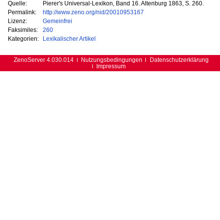
Quelle:
Pierer's Universal-Lexikon, Band 16. Altenburg 1863, S. 260.
Permalink:
http://www.zeno.org/nid/20010953167
Lizenz:
Gemeinfrei
Faksimiles:
260
Kategorien:
Lexikalischer Artikel
ZenoServer 4.030.014
Nutzungsbedingungen
Datenschutzerklärung
Impressum