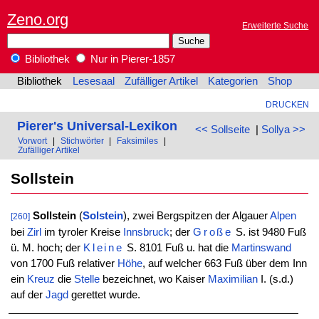
Zeno.org
Erweiterte Suche
Bibliothek
Nur in Pierer-1857
Bibliothek
Lesesaal
Zufälliger Artikel
Kategorien
Shop
DRUCKEN
Pierer's Universal-Lexikon
<< Sollseite
|
Sollya >>
Vorwort
|
Stichwörter
|
Faksimiles
|
Zufälliger Artikel
Sollstein
Sollstein
(
Solstein
), zwei Bergspitzen der Algauer
Alpen
[260]
bei
Zirl
im tyroler Kreise
Innsbruck
; der
Große
S. ist 9480 Fuß
ü. M. hoch; der
Kleine
S. 8101 Fuß u. hat die
Martinswand
von 1700 Fuß relativer
Höhe
, auf welcher 663 Fuß über dem Inn
ein
Kreuz
die
Stelle
bezeichnet, wo Kaiser
Maximilian
I. (s.d.)
auf der
Jagd
gerettet wurde.