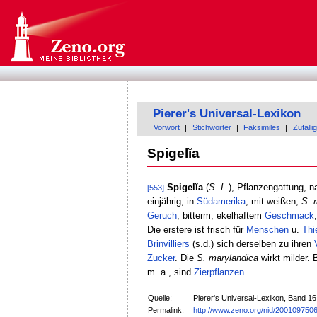
Pierer's Universal-Lexikon
Vorwort
|
Stichwörter
|
Faksimiles
|
Zufällig
Spigelĭa
Spigelĭa
(
S
.
L
.), Pflanzengattung, 
[553]
einjährig, in
Südamerika
, mit weißen,
S.
Geruch
, bitterm, ekelhaftem
Geschmack
Die erstere ist frisch für
Menschen
u.
Thi
Brinvilliers
(s.d.) sich derselben zu ihren
Zucker
. Die
S. marylandica
wirkt milder.
m. a., sind
Zierpflanzen
.
Quelle:
Pierer's Universal-Lexikon, Band 16
Permalink:
http://www.zeno.org/nid/200109750