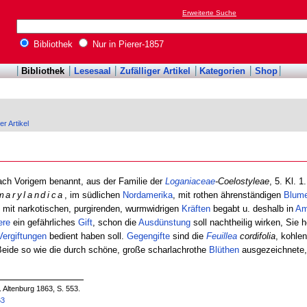
Erweiterte Suche
Bibliothek
Nur in Pierer-1857
Bibliothek
Lesesaal
Zufälliger Artikel
Kategorien
Shop
er Artikel
nach Vorigem benannt, aus der Familie der
Loganiaceae
-Coelostyleae
, 5. Kl. 1
marylandica
, im südlichen
Nordamerika
, mit rothen ährenständigen
Blum
, mit narkotischen, purgirenden, wurmwidrigen
Kräften
begabt u. deshalb in
Am
ere
ein gefährliches
Gift
, schon die
Ausdünstung
soll nachtheilig wirken, Sie 
Vergiftungen
bedient haben soll.
Gegengifte
sind die
Feuillea
cordifolia
, kohle
 Beide so wie die durch schöne, große scharlachrothe
Blüthen
ausgezeichnete,
. Altenburg 1863, S. 553.
63