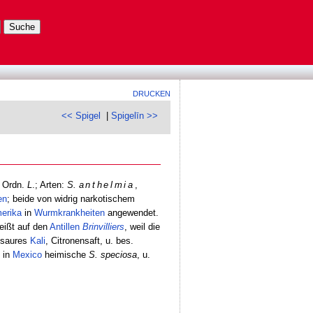
DRUCKEN
<< Spigel
|
Spigelīn >>
. Ordn.
L
.; Arten:
S.
anthelmia
,
en
; beide von widrig narkotischem
erika
in
Wurmkrankheiten
angewendet.
heißt auf den
Antillen
Brinvilliers
, weil die
nsaures
Kali
, Citronensaft, u. bes.
 in
Mexico
heimische
S. speciosa
, u.