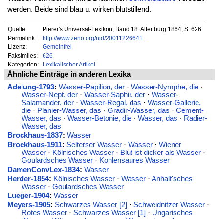
werden. Beide sind blau u. wirken blutstillend.
Quelle:
Pierer's Universal-Lexikon, Band 18. Altenburg 1864, S. 626.
Permalink:
http://www.zeno.org/nid/20011226641
Lizenz:
Gemeinfrei
Faksimiles:
626
Kategorien:
Lexikalischer Artikel
Ähnliche Einträge in anderen Lexika
Adelung-1793
:
Wasser-Papilion, der
·
Wasser-Nymphe, die
·
Wasser-Nept, der
·
Wasser-Saphir, der
·
Wasser-
Salamander, der
·
Wasser-Regal, das
·
Wasser-Gallerie,
die
·
Planier-Wasser, das
·
Gradir-Wasser, das
·
Cement-
Wasser, das
·
Wasser-Betonie, die
·
Wasser, das
·
Radier-
Wasser, das
Brockhaus-1837
:
Wasser
Brockhaus-1911
:
Selterser Wasser
·
Wasser
·
Wiener
Wasser
·
Kölnisches Wasser
·
Blut ist dicker als Wasser
·
Goulardsches Wasser
·
Kohlensaures Wasser
DamenConvLex-1834
:
Wasser
Herder-1854
:
Kölnisches Wasser
·
Wasser
·
Anhalt'sches
Wasser
·
Goulardsches Wasser
Lueger-1904
:
Wasser
Meyers-1905
:
Schwarzes Wasser [2]
·
Schweidnitzer Wasser
·
Rotes Wasser
·
Schwarzes Wasser [1]
·
Ungarisches