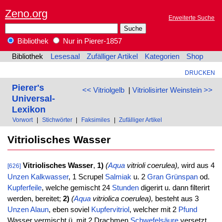
Zeno.org
Erweiterte Suche
Bibliothek
Nur in Pierer-1857
Bibliothek
Lesesaal
Zufälliger Artikel
Kategorien
Shop
DRUCKEN
Pierer's
<< Vitriolgelb
|
Vitriolisirter Weinstein >>
Universal-
Lexikon
Vorwort
|
Stichwörter
|
Faksimiles
|
Zufälliger Artikel
Vitriolisches Wasser
Vitriolisches Wasser
,
1)
(
Aqua
vitrioli coerulea),
wird aus 4
[626]
Unzen
Kalkwasser
, 1 Scrupel
Salmiak
u. 2
Gran
Grünspan
od.
Kupferfeile
, welche gemischt 24
Stunden
digerirt u. dann filterirt
werden, bereitet;
2)
(
Aqua
vitriolica coerulea),
besteht aus 3
Unzen
Alaun
, eben soviel
Kupfervitriol
, welcher mit 2
Pfund
Wasser vermischt ü. mit 2 Drachmen
Schwefelsäure
versetzt