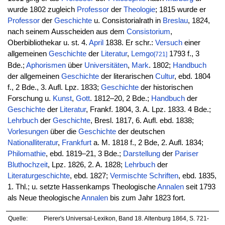
wurde 1802 zugleich
Professor
der
Theologie
; 1815 wurde er
Professor
der
Geschichte
u. Consistorialrath in
Breslau
, 1824,
nach seinem Ausscheiden aus dem
Consistorium
,
Oberbibliothekar u. st. 4.
April
1838. Er schr.:
Versuch
einer
allgemeinen
Geschichte
der
Literatur
,
Lemgo
1793 f., 3
[721]
Bde.;
Aphorismen
über
Universitäten
,
Mark
. 1802;
Handbuch
der allgemeinen
Geschichte
der literarischen
Cultur
, ebd. 1804
f., 2 Bde., 3. Aufl. Lpz. 1833;
Geschichte
der historischen
Forschung u.
Kunst
,
Gott
. 1812–20, 2 Bde.;
Handbuch
der
Geschichte
der
Literatur
, Frankf. 1804, 3. A. Lpz. 1833. 4 Bde.;
Lehrbuch
der
Geschichte
, Bresl. 1817, 6. Aufl. ebd. 1838;
Vorlesungen
über die
Geschichte
der deutschen
Nationalliteratur
,
Frankfurt
a. M. 1818 f., 2 Bde, 2. Aufl. 1834;
Philomathie
, ebd. 1819–21, 3 Bde.;
Darstellung
der
Pariser
Bluthochzeit
, Lpz. 1826, 2. A. 1828;
Lehrbuch
der
Literaturgeschichte
, ebd. 1827;
Vermischte Schriften
, ebd. 1835,
1. Thl.; u. setzte Hassenkamps Theologische
Annalen
seit 1793
als Neue theologische
Annalen
bis zum Jahr 1823 fort.
Quelle:
Pierer's Universal-Lexikon, Band 18. Altenburg 1864, S. 721-