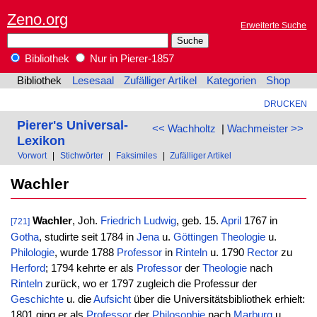
Zeno.org
Erweiterte Suche
Bibliothek
Nur in Pierer-1857
Bibliothek
Lesesaal
Zufälliger Artikel
Kategorien
Shop
DRUCKEN
Pierer's Universal-
<< Wachholtz
|
Wachmeister >>
Lexikon
Vorwort
|
Stichwörter
|
Faksimiles
|
Zufälliger Artikel
Wachler
Wachler
, Joh.
Friedrich
Ludwig
, geb. 15.
April
1767 in
[721]
Gotha
, studirte seit 1784 in
Jena
u.
Göttingen
Theologie
u.
Philologie
, wurde 1788
Professor
in
Rinteln
u. 1790
Rector
zu
Herford
; 1794 kehrte er als
Professor
der
Theologie
nach
Rinteln
zurück, wo er 1797 zugleich die Professur der
Geschichte
u. die
Aufsicht
über die Universitätsbibliothek erhielt:
1801 ging er als
Professor
der
Philosophie
nach
Marburg
u.