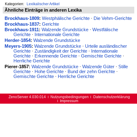
Kategorien:
Lexikalischer Artikel
Ähnliche Einträge in anderen Lexika
Brockhaus-1809
:
Westphälische Gerichte
·
Die Vehm-Gerichte
Brockhaus-1837
:
Gerichte
Brockhaus-1911
:
Walzende Grundstücke
·
Westfälische
Gerichte
·
Internationale Gerichte
Herder-1854
:
Walzende Grundstücke
Meyers-1905
:
Walzende Grundstücke
·
Urteile ausländischer
Gerichte
·
Zuständigkeit der Gerichte
·
Internationale
Gerichte
·
Erkennende Gerichte
·
Gemischte Gerichte
·
Herrliche Gerichte
Pierer-1857:
Walzende Grundstücke
·
Walzende Güter
·
Stille
Gerichte
·
Hohe Gerichte
·
Bund der zehn Gerichte
·
Gemischte Gerichte
·
Herrliche Gerichte
ZenoServer 4.030.014
Nutzungsbedingungen
Datenschutzerklärung
Impressum