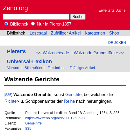
Zeno.org
Erweiterte Suche
Bibliothek
Nur in Pierer-1857
Bibliothek
Lesesaal
Zufälliger Artikel
Kategorien
Shop
DRUCKEN
Pierer's
<< Walzencicade
|
Walzende Grundstücke >>
Universal-Lexikon
Vorwort
|
Stichwörter
|
Faksimiles
|
Zufälliger Artikel
Walzende Gerichte
Walzende Gerichte
, sonst
Gerichte
, bei welchen die
[835]
Richter
- u. Schöppenämter der
Reihe
nach herumgingen.
Quelle:
Pierer's Universal-Lexikon, Band 18. Altenburg 1864, S. 835.
Permalink:
http://www.zeno.org/nid/20011250593
Lizenz:
Gemeinfrei
Faksimiles:
835