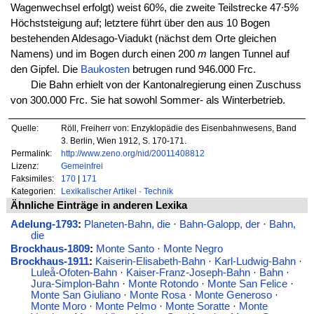
Wagenwechsel erfolgt) weist 60
%
, die zweite Teilstrecke 47∙5
%
Höchststeigung auf; letztere führt über den aus 10 Bogen
bestehenden Aldesago-Viadukt (nächst dem Orte gleichen
Namens) und im Bogen durch einen 200
m
langen Tunnel auf
den Gipfel. Die
Baukosten
betrugen rund 946.000 Frc.
Die Bahn erhielt von der Kantonalregierung einen Zuschuss
von 300.000 Frc. Sie hat sowohl Sommer- als Winterbetrieb.
Quelle:
Röll, Freiherr von: Enzyklopädie des Eisenbahnwesens, Band
3. Berlin, Wien 1912, S. 170-171.
Permalink:
http://www.zeno.org/nid/20011408812
Lizenz:
Gemeinfrei
Faksimiles:
170
|
171
Kategorien:
Lexikalischer Artikel
·
Technik
Ähnliche Einträge in anderen Lexika
Adelung-1793
:
Planeten-Bahn, die
·
Bahn-Galopp, der
·
Bahn,
die
Brockhaus-1809
:
Monte Santo
·
Monte Negro
Brockhaus-1911
:
Kaiserin-Elisabeth-Bahn
·
Karl-Ludwig-Bahn
·
Luleå-Ofoten-Bahn
·
Kaiser-Franz-Joseph-Bahn
·
Bahn
·
Jura-Simplon-Bahn
·
Monte Rotondo
·
Monte San Felice
·
Monte San Giuliano
·
Monte Rosa
·
Monte Generoso
·
Monte Moro
·
Monte Pelmo
·
Monte Soratte
·
Monte