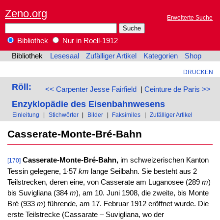
Zeno.org
Erweiterte Suche
Bibliothek
Nur in Roell-1912
Bibliothek
Lesesaal
Zufälliger Artikel
Kategorien
Shop
DRUCKEN
Röll:
<< Carpenter Jesse Fairfield
|
Ceinture de Paris >>
Enzyklopädie des Eisenbahnwesens
Einleitung
|
Stichwörter
|
Bilder
|
Faksimiles
|
Zufälliger Artikel
Casserate-Monte-Bré-Bahn
Casserate-Monte-Bré-Bahn,
im schweizerischen Kanton
[170]
Tessin gelegene, 1∙57
km
lange Seilbahn. Sie besteht aus 2
Teilstrecken, deren eine, von Casserate am Luganosee (289
m
)
bis Suvigliana (384
m
), am 10. Juni 1908, die zweite, bis Monte
Bré (933
m
) führende, am 17. Februar 1912 eröffnet wurde. Die
erste Teilstrecke (Cassarate – Suvigliana, wo der