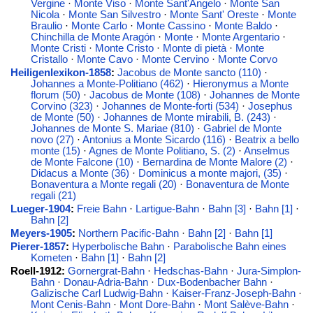
Vergine
·
Monte Viso
·
Monte Sant'Angelo
·
Monte San
Nicola
·
Monte San Silvestro
·
Monte Sant' Oreste
·
Monte
Braulio
·
Monte Carlo
·
Monte Cassino
·
Monte Baldo
·
Chinchilla de Monte Aragón
·
Monte
·
Monte Argentario
·
Monte Cristi
·
Monte Cristo
·
Monte di pietà
·
Monte
Cristallo
·
Monte Cavo
·
Monte Cervino
·
Monte Corvo
Heiligenlexikon-1858
:
Jacobus de Monte sancto (110)
·
Johannes a Monte-Politiano (462)
·
Hieronymus a Monte
florum (50)
·
Jacobus de Monte (108)
·
Johannes de Monte
Corvino (323)
·
Johannes de Monte-forti (534)
·
Josephus
de Monte (50)
·
Johannes de Monte mirabili, B. (243)
·
Johannes de Monte S. Mariae (810)
·
Gabriel de Monte
novo (27)
·
Antonius a Monte Sicardo (116)
·
Beatrix a bello
monte (15)
·
Agnes de Monte Politiano, S. (2)
·
Anselmus
de Monte Falcone (10)
·
Bernardina de Monte Malore (2)
·
Didacus a Monte (36)
·
Dominicus a monte majori, (35)
·
Bonaventura a Monte regali (20)
·
Bonaventura de Monte
regali (21)
Lueger-1904
:
Freie Bahn
·
Lartigue-Bahn
·
Bahn [3]
·
Bahn [1]
·
Bahn [2]
Meyers-1905
:
Northern Pacific-Bahn
·
Bahn [2]
·
Bahn [1]
Pierer-1857
:
Hyperbolische Bahn
·
Parabolische Bahn eines
Kometen
·
Bahn [1]
·
Bahn [2]
Roell-1912:
Gornergrat-Bahn
·
Hedschas-Bahn
·
Jura-Simplon-
Bahn
·
Donau-Adria-Bahn
·
Dux-Bodenbacher Bahn
·
Galizische Carl Ludwig-Bahn
·
Kaiser-Franz-Joseph-Bahn
·
Mont Cenis-Bahn
·
Mont Dore-Bahn
·
Mont Salève-Bahn
·