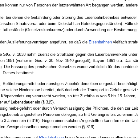
aten können nur von Personen der letzterwähnten Art begangen werden, ander
che, bei denen die Gefährdung oder Störung des Eisenbahnbetriebes entweder 
itärischen Staatsverrat oder beim Diebstahl an Betriebsgegenständen). Fälle 
 Tatbestände (Gesetzeskonkurrenz) oder durch Anwendung der Bestimmung ü
n den Auslieferungsverträgen angeführt, so daß die
Eisenbahnen
vielfach straf
e StG. v. 1838 nahm zuerst die Straftaten gegen den Eisenbahnverkehr unter
ßen 1851 (vorher im Ges. v. 30. Nov. 1840 geregelt), Bayern 1861 u.a. Das sä
. Die Fassung des preußischen Gesetzes wurde vorbildlich für das norddeu
. Dieses bestimmt:
, Beförderungsmittel oder sonstiges Zubehör derselben dergestalt beschädigt
se solche Hindernisse bereitet, daß dadurch der Transport in Gefahr gesetzt 
e Körperverletzung verursacht worden, so tritt Zuchthaus von 5 bis 15 Jahren
r auf Lebensdauer ein (§ 315).
sig herbeigeführt oder durch Vernachlässigung der Pflichten, die den zur Le
ngsbetrieb angestellten Personen obliegen, so tritt Gefängnis bis zu einem 
3 Jahren ein (§ 316). Gegen einen solchen Angestellten kann ferner die Unf
ten Zweige desselben ausgesprochen werden (§ 319).
ese Bestimmungen auf
Pferdebahnen
keine Anwendung, dagegen allerdings auf 