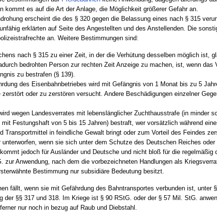
 kommt es auf die Art der Anlage, die Möglichkeit größerer Gefahr an.
drohung erscheint die des § 320 gegen die Belassung eines nach § 315 verur
unfähig erklärten auf Seite des Angestellten und des Anstellenden. Die sons
lizeistrafrechte an. Weitere Bestimmungen sind:
ens nach § 315 zu einer Zeit, in der die Verhütung desselben möglich ist, gl
dadurch bedrohten Person zur rechten Zeit Anzeige zu machen, ist, wenn das 
gnis zu bestrafen (§ 139).
rdung des Eisenbahnbetriebes wird mit Gefängnis von 1 Monat bis zu 5 Jahren
 zerstört oder zu zerstören versucht. Andere Beschädigungen einzelner Gegen
ird wegen Landesverrates mit lebenslänglicher Zuchthausstrafe (in minder s
 mit Festungshaft von 5 bis 15 Jahren) bestraft, wer vorsätzlich während ei
 Transportmittel in feindliche Gewalt bringt oder zum Vorteil des Feindes zer
 unterworfen, wenn sie sich unter dem Schutze des Deutschen Reiches oder 
kommt jedoch für Ausländer und Deutsche und nicht bloß für die regelmäßig 
tG. zur Anwendung, nach dem die vorbezeichneten Handlungen als Kriegsverrat
ersterwähnte Bestimmung nur subsidiäre Bedeutung besitzt.
n fällt, wenn sie mit Gefährdung des Bahntransportes verbunden ist, unter §
g der §§ 317 und 318. Im Kriege ist § 90 RStG. oder der § 57 Mil. StG. anwen
rner nur noch in bezug auf Raub und Diebstahl.