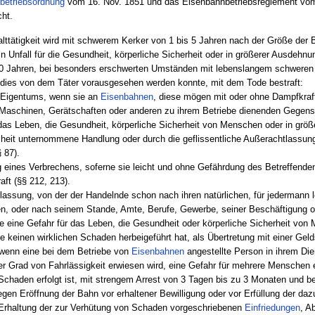
betriebsordnung
vom 16. Nov. 1851 und das Eisenbahnbetriebsreglement vo
ht.
lttätigkeit wird mit schwerem Kerker von 1 bis 5 Jahren nach der Größe der 
in Unfall für die Gesundheit, körperliche Sicherheit oder in größerer Ausdehn
 20 Jahren, bei besonders erschwerten Umständen mit lebenslangem schweren
dies von dem Täter vorausgesehen werden konnte, mit dem Tode bestraft:
 Eigentums, wenn sie an
Eisenbahnen
, diese mögen mit oder ohne Dampfkraf
 Maschinen, Gerätschaften oder anderen zu ihrem Betriebe dienenden Gegenstä
r das Leben, die Gesundheit, körperliche Sicherheit von Menschen oder in gr
heit unternommene Handlung oder durch die geflissentliche Außerachtlassun
 87).
 eines Verbrechens, soferne sie leicht und ohne Gefährdung des Betreffenden
aft (§§ 212, 213).
rlassung, von der der Handelnde schon nach ihren natürlichen, für jedermann
n, oder nach seinem Stande, Amte, Berufe, Gewerbe, seiner Beschäftigung 
e eine Gefahr für das Leben, die Gesundheit oder körperliche Sicherheit von
ie keinen wirklichen Schaden herbeigeführt hat, als Übertretung mit einer Geld
 wenn eine bei dem Betriebe von
Eisenbahnen
angestellte Person in ihrem Die
r Grad von Fahrlässigkeit erwiesen wird, eine Gefahr für mehrere Menschen 
 Schaden erfolgt ist, mit strengem Arrest von 3 Tagen bis zu 3 Monaten und 
gen Eröffnung der Bahn vor erhaltener Bewilligung oder vor Erfüllung der d
 Erhaltung der zur Verhütung von Schaden vorgeschriebenen
Einfriedungen
, A