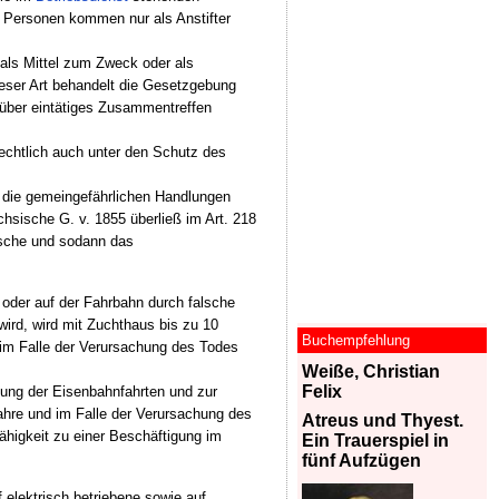
e Personen kommen nur als Anstifter
als Mittel zum Zweck oder als
dieser Art behandelt die Gesetzgebung
ber eintätiges Zusammentreffen
rechtlich auch unter den Schutz des
 die gemeingefährlichen Handlungen
chsische G. v. 1855 überließ im Art. 218
tsche und sodann das
 oder auf der Fahrbahn durch falsche
wird, wird mit Zuchthaus bis zu 10
Buchempfehlung
, im Falle der Verursachung des Todes
Weiße, Christian
Felix
itung der Eisenbahnfahrten und zur
Jahre und im Falle der Verursachung des
Atreus und Thyest.
ähigkeit zu einer Beschäftigung im
Ein Trauerspiel in
fünf Aufzügen
elektrisch betriebene sowie auf