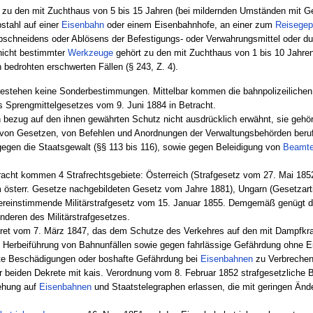
 zu den mit Zuchthaus von 5 bis 15 Jahren (bei mildernden Umständen mit Ge
bstahl auf einer
Eisenbahn
oder einem Eisenbahnhofe, an einer zum
Reisege
schneidens oder Ablösens der Befestigungs- oder Verwahrungsmittel oder d
nicht bestimmter
Werkzeuge
gehört zu den mit Zuchthaus von 1 bis 10 Jahre
bedrohten erschwerten Fällen (§ 243, Z. 4).
n bestehen keine Sonderbestimmungen. Mittelbar kommen die bahnpolizeilichen
 Sprengmittelgesetzes vom 9. Juni 1884 in Betracht.
n bezug auf den ihnen gewährten Schutz nicht ausdrücklich erwähnt, sie gehö
g von Gesetzen, von Befehlen und Anordnungen der Verwaltungsbehörden berufe
egen die Staatsgewalt (§§ 113 bis 116), sowie gegen Beleidigung von
Beamt
tracht kommen 4 Strafrechtsgebiete: Österreich (Strafgesetz vom 27. Mai 1852
 österr. Gesetze nachgebildeten Gesetz vom Jahre 1881), Ungarn (Gesetzart
ereinstimmende Militärstrafgesetz vom 15. Januar 1855. Demgemäß genügt di
deren des Militärstrafgesetzes.
kret vom 7. März 1847, das dem Schutze des Verkehres auf den mit Dampfkraf
 Herbeiführung von Bahnunfällen sowie gegen fahrlässige Gefährdung ohne Ei
te Beschädigungen oder boshafte Gefährdung bei
Eisenbahnen
zu Verbrechen d
er beiden Dekrete mit kais. Verordnung vom 8. Februar 1852 strafgesetzlic
iehung auf
Eisenbahnen
und Staatstelegraphen erlassen, die mit geringen Änd