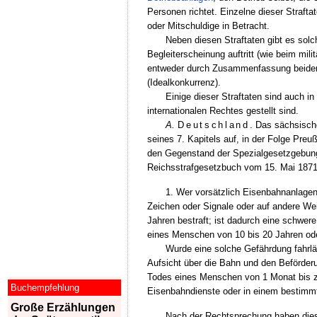
Personen richtet. Einzelne dieser Straft
oder Mitschuldige in Betracht.
Neben diesen Straftaten gibt es sol
Begleiterscheinung auftritt (wie beim mil
entweder durch Zusammenfassung beider
(Idealkonkurrenz).
Einige dieser Straftaten sind auch i
internationalen Rechtes gestellt sind.
A.
Deutschland
. Das sächsisch
seines 7. Kapitels auf, in der Folge Preu
den Gegenstand der Spezialgesetzgebung
Reichsstrafgesetzbuch vom 15. Mai 1871
1. Wer vorsätzlich Eisenbahnanlagen
Zeichen oder Signale oder auf andere Wei
Jahren bestraft; ist dadurch eine schwer
eines Menschen von 10 bis 20 Jahren ode
Wurde eine solche Gefährdung fahrläs
Aufsicht über die Bahn und den Beförderu
Todes eines Menschen von 1 Monat bis zu 
Buchempfehlung
Eisenbahndienste oder in einem bestimm
Große Erzählungen
Nach der Rechtsprechung haben di