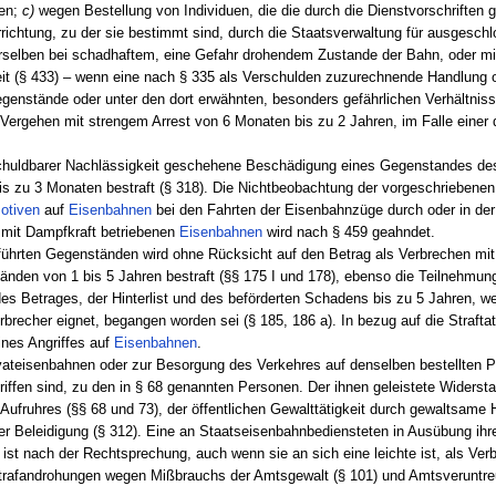
hen;
c)
wegen Bestellung von Individuen, die die durch die Dienstvorschriften g
ichtung, zu der sie bestimmt sind, durch die Staatsverwaltung für ausgeschl
rselben bei schadhaftem, eine Gefahr drohendem Zustande der Bahn, oder m
t (§ 433) – wenn eine nach § 335 als Verschulden zuzurechnende Handlung o
Gegenstände oder unter den dort erwähnten, besonders gefährlichen Verhältniss
Vergehen mit strengem Arrest von 6 Monaten bis zu 2 Jahren, im Falle einer 
schuldbarer Nachlässigkeit geschehene Beschädigung eines Gegenstandes des 
 bis zu 3 Monaten bestraft (§ 318). Die Nichtbeobachtung der vorgeschriebenen
otiven
auf
Eisenbahnen
bei den Fahrten der Eisenbahnzüge durch oder in der 
mit Dampfkraft betriebenen
Eisenbahnen
wird nach § 459 geahndet.
eführten Gegenständen wird ohne Rücksicht auf den Betrag als Verbrechen m
nden von 1 bis 5 Jahren bestraft (§§ 175 I und 178), ebenso die Teilnehmun
des Betrages, der Hinterlist und des beförderten Schadens bis zu 5 Jahren, 
erbrecher eignet, begangen worden sei (§ 185, 186 a). In bezug auf die Straft
nes Angriffes auf
Eisenbahnen
.
ivateisenbahnen oder zur Besorgung des Verkehres auf denselben bestellten P
ffen sind, zu den in § 68 genannten Personen. Der ihnen geleistete Widerstand
ufruhres (§§ 68 und 73), der öffentlichen Gewalttätigkeit durch gewaltsame
cher Beleidigung (§ 312). Eine an Staatseisenbahnbediensteten in Ausübung ih
ist nach der Rechtsprechung, auch wenn sie an sich eine leichte ist, als Ver
Strafandrohungen wegen Mißbrauchs der Amtsgewalt (§ 101) und Amtsveruntre