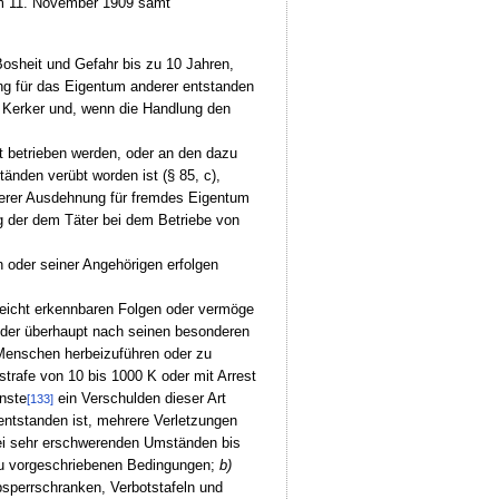
m 11. November 1909 samt
Bosheit und Gefahr bis zu 10 Jahren,
ung für das Eigentum anderer entstanden
 Kerker und, wenn die Handlung den
t betrieben werden, oder an den dazu
nden verübt worden ist (§ 85, c),
ößerer Ausdehnung für fremdes Eigentum
g der dem Täter bei dem Betriebe von
 oder seiner Angehörigen erfolgen
 leicht erkennbaren Folgen oder vermöge
oder überhaupt nach seinen besonderen
 Menschen herbeizuführen oder zu
strafe von 10 bis 1000 K oder mit Arrest
nste
ein Verschulden dieser Art
[133]
entstanden ist, mehrere Verletzungen
bei sehr erschwerenden Umständen bis
azu vorgeschriebenen Bedingungen;
b)
bsperrschranken, Verbotstafeln und