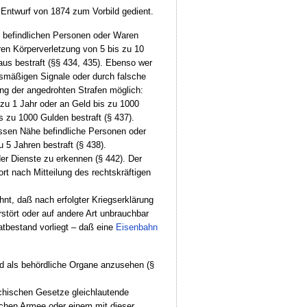
Entwurf von 1874 zum Vorbild gedient.
n
befindlichen Personen oder Waren
ren Körperverletzung von 5 bis zu 10
aus bestraft (§§ 434, 435). Ebenso wer
tsmäßigen Signale oder durch falsche
ung der angedrohten Strafen möglich:
zu 1 Jahr oder an Geld bis zu 1000
 zu 1000 Gulden bestraft (§ 437).
essen Nähe befindliche Personen oder
5 Jahren bestraft (§ 438).
der Dienste zu erkennen (§ 442). Der
t nach Mitteilung des rechtskräftigen
hnt, daß nach erfolgter Kriegserklärung
stört oder auf andere Art unbrauchbar
atbestand vorliegt – daß eine
Eisenbahn
d als behördliche Organe anzusehen (§
ichischen Gesetze gleichlautende
schen Armee oder einem mit dieser