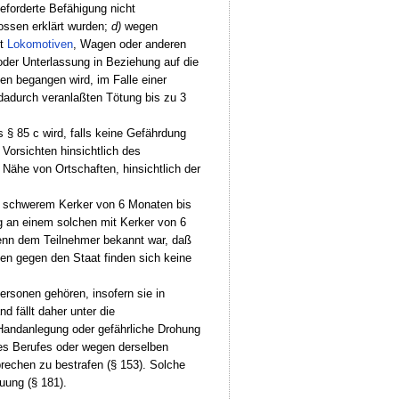
eforderte Befähigung nicht
ossen erklärt wurden;
d)
wegen
it
Lokomotiven
, Wagen oder anderen
der Unterlassung in Beziehung auf die
en begangen wird, im Falle einer
dadurch veranlaßten Tötung bis zu 3
§ 85 c wird, falls keine Gefährdung
 Vorsichten hinsichtlich des
Nähe von Ortschaften, hinsichtlich der
it schwerem Kerker von 6 Monaten bis
g an einem solchen mit Kerker von 6
wenn dem Teilnehmer bekannt war, daß
aten gegen den Staat finden sich keine
ersonen gehören, insofern sie in
 fällt daher unter die
 Handanlegung oder gefährliche Drohung
res Berufes oder wegen derselben
brechen zu bestrafen (§ 153). Solche
uung (§ 181).