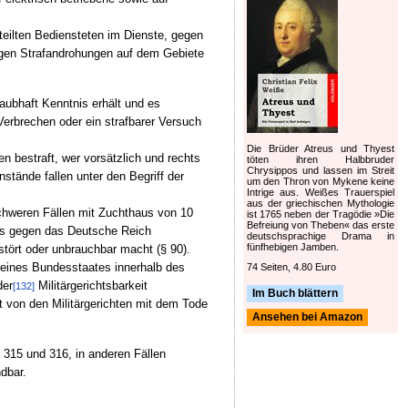
teilten Bediensteten im Dienste, gegen
tigen Strafandrohungen auf dem Gebiete
aubhaft Kenntnis erhält und es
Verbrechen oder ein strafbarer Versuch
Die Brüder Atreus und Thyest
 bestraft, wer vorsätzlich und rechts
töten ihren Halbbruder
Chrysippos und lassen im Streit
stände fallen unter den Begriff der
um den Thron von Mykene keine
Intrige aus. Weißes Trauerspiel
aus der griechischen Mythologie
chweren Fällen mit Zuchthaus von 10
ist 1765 neben der Tragödie »Die
Befreiung von Theben« das erste
nes gegen das Deutsche Reich
deutschsprachige Drama in
fünfhebigen Jamben.
stört oder unbrauchbar macht (§ 90).
eines Bundesstaates innerhalb des
74 Seiten, 4.80 Euro
der
Militärgerichtsbarkeit
[132]
Im Buch blättern
 von den Militärgerichten mit dem Tode
Ansehen bei Amazon
 315 und 316, in anderen Fällen
dbar.