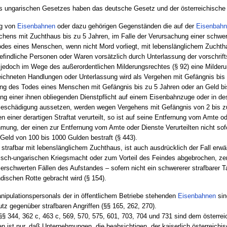
 ungarischen Gesetzes haben das deutsche Gesetz und der österreichische 
ng von
Eisenbahnen
oder dazu gehörigen Gegenständen die auf der
Eisenbah
chens mit Zuchthaus bis zu 5 Jahren, im Falle der Verursachung einer schwe
odes eines Menschen, wenn nicht Mord vorliegt, mit lebenslänglichem Zuchth
efindliche Personen oder Waren vorsätzlich durch Unterlassung der vorschrif
st jedoch im Wege des außerordentlichen Milderungsrechtes (§ 92) eine Milder
eichneten Handlungen oder Unterlassung wird als Vergehen mit Gefängnis bis 
ung des Todes eines Menschen mit Gefängnis bis zu 5 Jahren oder an Geld bis
ng einer ihnen obliegenden Dienstpflicht auf einem Eisenbahnzuge oder in d
Beschädigung aussetzen, werden wegen Vergehens mit Gefängnis von 2 bis zu 
 einer derartigen Straftat verurteilt, so ist auf seine Entfernung vom Amte o
ung, der einen zur Entfernung vom Amte oder Dienste Verurteilten nicht sofor
 Geld von 100 bis 1000 Gulden bestraft (§ 443).
 strafbar mit lebenslänglichem Zuchthaus, ist auch ausdrücklich der Fall erwä
isch-ungarischen Kriegsmacht oder zum Vorteil des Feindes abgebrochen, zer
erschwerten Fällen des Aufstandes – sofern nicht ein schwererer strafbarer T
ndischen Rotte gebracht wird (§ 154).
anipulationspersonals der in öffentlichem Betriebe stehenden
Eisenbahnen
sin
tz gegenüber strafbaren Angriffen (§§ 165, 262, 270).
 §§ 344, 362 c, 463 c, 569, 570, 575, 601, 703, 704 und 731 sind dem österre
 ist nur, daß Unternehmungen, die beabsichtigen, der kaiserlich österreichi