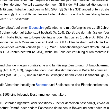
m Feinde einen Vorteil zuzuwenden, gemäß § 7 der Militärjurisdiktionsnorm im 
litärgerichtsbarkeit und den im Mil. StG. (§§ 327 bis 331) angedrohten Strafe
trieb (§§ 85 c und 87) in diesem Falle mit dem Tode durch den Strang bedroh
 März 1881 bestimmt:
Dampfkraft auf einer
Eisenbahn
gefährdet, wird mit Gefängnis bis zu 15 Jahre
Jahren oder auf Lebenszeit bestraft (A. 164). Die Strafe der fahrlässigen Ve
 im Falle tödlichen Erfolges Gefängnis oder Haft bis zu 1 Jahre (A. 165). Di
gnis bis zu 6 Monaten oder an Geld bis 300 Gulden bestraft, jedoch der Fal
gewendet werden können (A. 136). Wer Eisenbahnanlagen vorsätzlich und wide
s zu 3 Jahren bestraft (A. 351), wobei im Falle der Verübung durch mehrere P
rafandrohungen gegen vorsätzliche und fahrlässige Zerstörung, Unbrauchbar
ung (Art. 162, 163), gegenüber den Spezialbestimmungen in Betracht kommen.
all (Art. 311, Z. 2) und in einem in Bewegung befindlichen Eisenbahnzuge (A. 
die Vorsteher, beeidigten
Beamten
und Bediensteten des Eisenbahndienstes 
br. 1866 sind folgende Bestimmungen enthalten:
, Beförderungsmittel oder sonstiges Zubehör derselben beschädigt, etwas auf 
befugt Dampf- oder andere Fahrzeuge derselben in Bewegung setzt oder im ü