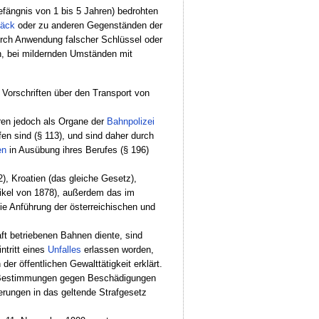
fängnis von 1 bis 5 Jahren) bedrohten
päck
oder zu anderen Gegenständen der
urch Anwendung falscher Schlüssel oder
n, bei mildernden Umständen mit
 Vorschriften über den Transport von
ren jedoch als Organe der
Bahnpolizei
n sind (§ 113), und sind daher durch
en
in Ausübung ihres Berufes (§ 196)
), Kroatien (das gleiche Gesetz),
ikel von 1878), außerdem das im
e Anführung der österreichischen und
t betriebenen Bahnen diente, sind
ntritt eines
Unfalles
erlassen worden,
er öffentlichen Gewalttätigkeit erklärt.
he Bestimmungen gegen Beschädigungen
erungen in das geltende Strafgesetz