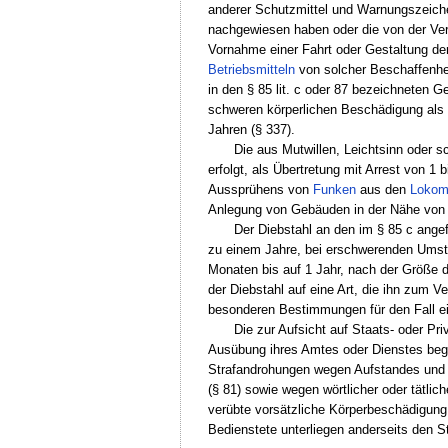
anderer Schutzmittel und Warnungszeic
nachgewiesen haben oder die von der Verr
Vornahme einer Fahrt oder Gestaltung de
Betriebsmitteln
von solcher Beschaffenhei
in den § 85 lit. c oder 87 bezeichneten 
schweren körperlichen Beschädigung als 
Jahren (§ 337).
Die aus Mutwillen, Leichtsinn oder 
erfolgt, als Übertretung mit Arrest von 1
Aussprühens von
Funken
aus den
Lokom
Anlegung von Gebäuden in der Nähe von 
Der Diebstahl an den im § 85 c ang
zu einem Jahre, bei erschwerenden Umstä
Monaten bis auf 1 Jahr, nach der Größe 
der Diebstahl auf eine Art, die ihn zum V
besonderen Bestimmungen für den Fall ei
Die zur Aufsicht auf Staats- oder Pr
Ausübung ihres Amtes oder Dienstes begri
Strafandrohungen wegen Aufstandes und A
(§ 81) sowie wegen wörtlicher oder tätli
verübte vorsätzliche Körperbeschädigung 
Bedienstete unterliegen anderseits den 