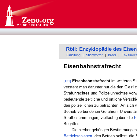
Röll: Enzyklopädie des Eis
Einleitung
|
Stichwörter
|
Bilder
|
Faksimile
Eisenbahnstrafrecht
Eisenbahnstrafrecht
im weiteren Si
[131]
versteht man darunter nur die den
Geri
Strafunrechtes und Polizeiunrechtes vo
bedeutende zeitliche und örtliche Versc
den polizeilichen zu betrachten. An sich 
Betrieb verbundenen Gefahren, Unverstän
Strafbestimmungen, vielfach gaben die
E
Begriffes.
Die hierher gehörigen Bestimmungen 
Betriebsanlagen
, den Betrieb selbst, die