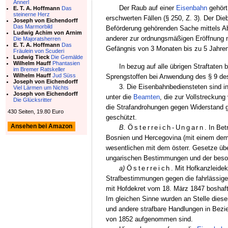
Annerl
Der Raub auf einer
Eisenbahn
gehört
E. T. A. Hoffmann
Das
steinerne Herz
erschwerten Fällen (§ 250, Z. 3). Der Die
Joseph von Eichendorff
Das Marmorbild
Beförderung gehörenden Sache mittels Ab
Ludwig Achim von Arnim
anderer zur ordnungsmäßigen Eröffnung 
Die Majoratsherren
E. T. A. Hoffmann
Das
Gefängnis von 3 Monaten bis zu 5 Jahren 
Fräulein von Scuderi
Ludwig Tieck
Die Gemälde
Wilhelm Hauff
Phantasien
In bezug auf alle übrigen Straftate
im Bremer Ratskeller
Wilhelm Hauff
Jud Süss
Sprengstoffen bei Anwendung des § 9 des
Joseph von Eichendorff
3. Die Eisenbahnbediensteten sind i
Viel Lärmen um Nichts
Joseph von Eichendorff
unter die
Beamten
, die zur Vollstreckun
Die Glücksritter
die Strafandrohungen gegen Widerstand g
430 Seiten, 19.80 Euro
geschützt.
Ansehen bei Amazon
B.
Österreich-Ungarn
. In Be
Bosnien und Hercegovina (mit einem dem
wesentlichen mit dem österr. Gesetze üb
ungarischen Bestimmungen und der beson
a)
Österreich
. Mit Hofkanzleide
Strafbestimmungen gegen die fahrlässige
mit Hofdekret vom 18. März 1847 boshaf
Im gleichen Sinne wurden an Stelle dies
und andere strafbare Handlungen in Bez
von 1852 aufgenommen sind.