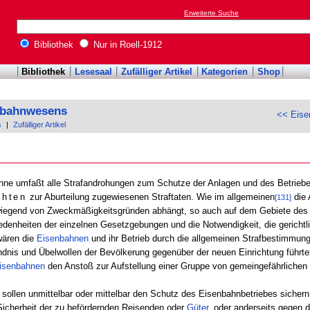
Erweiterte Suche
Bibliothek
Nur in Roell-1912
Bibliothek
Lesesaal
Zufälliger Artikel
Kategorien
Shop
enbahnwesens
<< Eise
s
|
Zufälliger Artikel
nne umfaßt alle Strafandrohungen zum Schutze der Anlagen und des Betrieb
chten
zur Aburteilung zugewiesenen Straftaten. Wie im allgemeinen
die 
[131]
rwiegend von Zweckmäßigkeitsgründen abhängt, so auch auf dem Gebiete de
hiedenheiten der einzelnen Gesetzgebungen und die Notwendigkeit, die gerich
wären die
Eisenbahnen
und ihr Betrieb durch die allgemeinen Strafbestimmun
dnis und Übelwollen der Bevölkerung gegenüber der neuen Einrichtung führte
isenbahnen
den Anstoß zur Aufstellung einer Gruppe von gemeingefährlichen 
sollen unmittelbar oder mittelbar den Schutz des Eisenbahnbetriebes sichern,
 Sicherheit der zu befördernden Reisenden oder
Güter
, oder anderseits gegen 