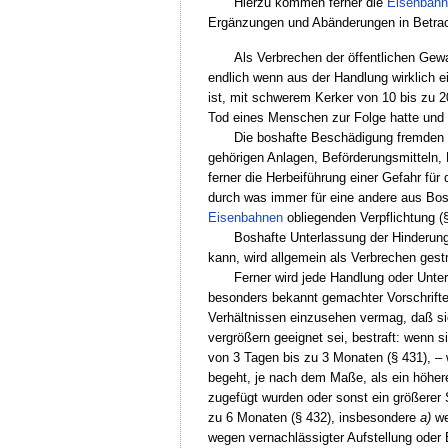
Hierzu kommen ferner die
Eisenbahn
Ergänzungen und Abänderungen in Betrac
Als Verbrechen der öffentlichen Gewa
endlich wenn aus der Handlung wirklich e
ist, mit schwerem Kerker von 10 bis zu
Tod eines Menschen zur Folge hatte und 
Die boshafte Beschädigung fremden
gehörigen Anlagen, Beförderungsmitteln,
ferner die Herbeiführung einer Gefahr fü
durch was immer für eine andere aus Bos
Eisenbahnen
obliegenden Verpflichtung (§
Boshafte Unterlassung der Hinderung
kann, wird allgemein als Verbrechen gestr
Ferner wird jede Handlung oder Unte
besonders bekannt gemachter Vorschrifte
Verhältnissen einzusehen vermag, daß si
vergrößern geeignet sei, bestraft: wenn s
von 3 Tagen bis zu 3 Monaten (§ 431), –
begeht, je nach dem Maße, als ein höhere
zugefügt wurden oder sonst ein größerer
zu 6 Monaten (§ 432), insbesondere
a)
we
wegen vernachlässigter Aufstellung oder