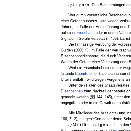
b)
Ungarn
. Den Bestimmungen des
Wer durch vorsätzliche Beschädigu
einer Gefahr aussetzt, wird wegen Verbre
Jahren, im Falle der Herbeiführung des T
auf einer
Eisenbahn
oder in deren Nähe b
Signale in Gefahr versetzt (§ 436). Es i
Die fahrlässige Verübung der vorbez
Gulden (2000 K), im Falle der Verursach
Eisenbahnbedienstete, die durch Verletzu
Waren der Gefahr einer Verletzung oder 
Wird ein Eisenbahnbediensteter wegen
leitende
Beamte
einer Eisenbahnunternehm
Urteils entläßt, wird wegen Vergehens an
Unter den Fällen des Staatsverrates,
Eisenbahnen
zum Nachteil der österreich
gemacht werden (§§ 144, 145), unter den 
angegriffen oder in die Gewalt der aufstä
Alle Mitglieder des Aufsichts- und M
166, Z. 2), sie genießen daher deren Schu
c)
Militärstrafgesetz
. In den
Bestimmungen enthalten. Zu
erwähnen
[134]