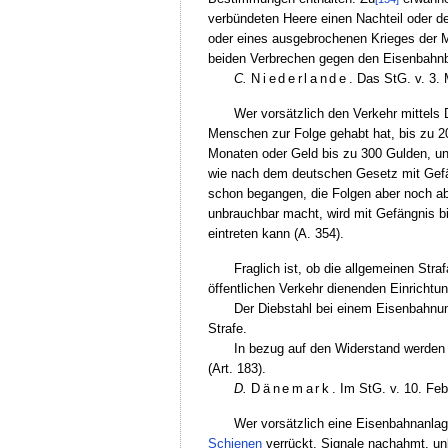
verbündeten Heere einen Nachteil oder de
oder eines ausgebrochenen Krieges der Mi
beiden Verbrechen gegen den Eisenbahnbe
C.
Niederlande
. Das StG. v. 3.
Wer vorsätzlich den Verkehr mittels 
Menschen zur Folge gehabt hat, bis zu 20 
Monaten oder Geld bis zu 300 Gulden, und
wie nach dem deutschen Gesetz mit Gefän
schon begangen, die Folgen aber noch ab
unbrauchbar macht, wird mit Gefängnis bi
eintreten kann (A. 354).
Fraglich ist, ob die allgemeinen St
öffentlichen Verkehr dienenden Einricht
Der Diebstahl bei einem Eisenbahnunf
Strafe.
In bezug auf den Widerstand werden 
(Art. 183).
D.
Dänemark
. Im StG. v. 10. Fe
Wer vorsätzlich eine Eisenbahnanlage
Schienen
verrückt, Signale nachahmt, un