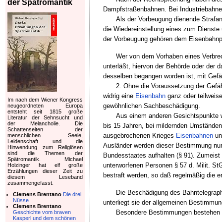
der Spätromantik
Dampfstraßenbahnen. Bei Industriebahnen
Als der Vorbeugung dienende Strafan
die Wiedereinstellung eines zum Dienste 
der Vorbeugung gehören dem Eisenbahnpo
Wer von dem Vorhaben eines Verbrech
unterläßt, hiervon der Behörde oder der 
desselben begangen worden ist, mit Gefän
2. Ohne die Voraussetzung der Gefäh
widrig eine
Eisenbahn
ganz oder teilweise
Im nach dem Wiener Kongress
gewöhnlichen Sachbeschädigung.
neugeordneten Europa
entsteht seit 1815 große
Aus einem anderen Gesichtspunkte w
Literatur der Sehnsucht und
der Melancholie. Die
bis 15 Jahren, bei mildernden Umständen
Schattenseiten der
ausgebrochenen Krieges
Eisenbahnen
und
menschlichen Seele,
Leidenschaft und die
Ausländer werden dieser Bestimmung nur
Hinwendung zum Religiösen
sind die Themen der
Bundesstaates aufhalten (§ 91). Zumeist 
Spätromantik. Michael
unterworfenen Personen § 57 d. Milit. S
Holzinger hat elf große
Erzählungen dieser Zeit zu
bestraft werden, so daß regelmäßig die 
diesem Leseband
zusammengefasst.
Die Beschädigung des Bahntelegraphe
Clemens Brentano
Die drei
Nüsse
unterliegt sie der allgemeinen Bestimmun
Clemens Brentano
Besondere Bestimmungen bestehen fe
Geschichte vom braven
Kasperl und dem schönen