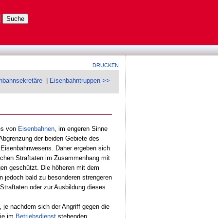
DRUCKEN
nbahnsekretäre
|
Eisenbahntruppen >>
es von
Eisenbahnen
, im engeren Sinne
Abgrenzung der beiden Gebiete des
s Eisenbahnwesens. Daher ergeben sich
tlichen Straftaten im Zusammenhang mit
gen geschützt. Die höheren mit dem
n jedoch bald zu besonderen strengeren
Straftaten oder zur Ausbildung dieses
 je nachdem sich der Angriff gegen die
die im
Betriebsdienst
stehenden