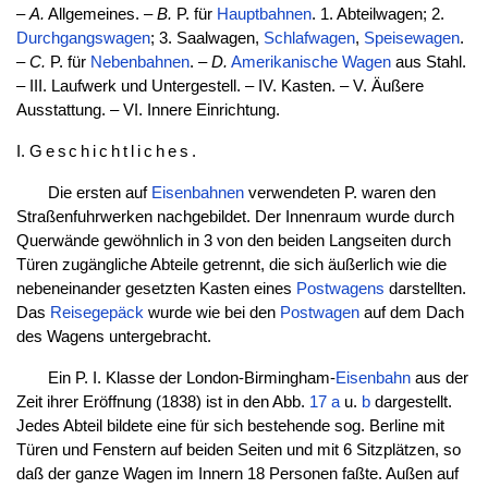
–
A.
Allgemeines. –
B.
P. für
Hauptbahnen
. 1. Abteilwagen; 2.
Durchgangswagen
; 3. Saalwagen,
Schlafwagen
,
Speisewagen
.
–
C.
P. für
Nebenbahnen
. –
D.
Amerikanische Wagen
aus Stahl.
– III. Laufwerk und Untergestell. – IV. Kasten. – V. Äußere
Ausstattung. – VI. Innere Einrichtung.
I.
Geschichtliches
.
Die ersten auf
Eisenbahnen
verwendeten P. waren den
Straßenfuhrwerken nachgebildet. Der Innenraum wurde durch
Querwände gewöhnlich in 3 von den beiden Langseiten durch
Türen zugängliche Abteile getrennt, die sich äußerlich wie die
nebeneinander gesetzten Kasten eines
Postwagens
darstellten.
Das
Reisegepäck
wurde wie bei den
Postwagen
auf dem Dach
des Wagens untergebracht.
Ein P. I. Klasse der London-Birmingham-
Eisenbahn
aus der
Zeit ihrer Eröffnung (1838) ist in den Abb.
17 a
u.
b
dargestellt.
Jedes Abteil bildete eine für sich bestehende sog. Berline mit
Türen und Fenstern auf beiden Seiten und mit 6 Sitzplätzen, so
daß der ganze Wagen im Innern 18 Personen faßte. Außen auf