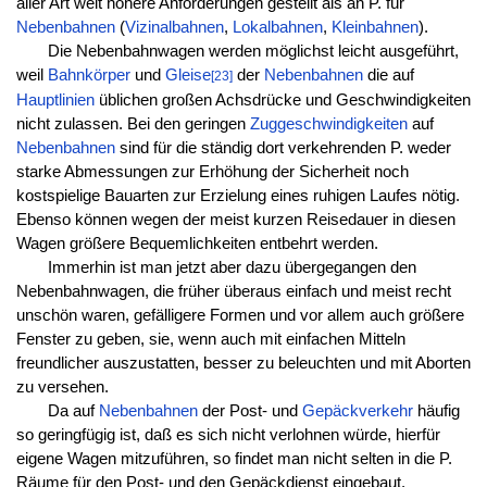
aller Art weit höhere Anforderungen gestellt als an P. für
Nebenbahnen
(
Vizinalbahnen
,
Lokalbahnen
,
Kleinbahnen
).
Die Nebenbahnwagen werden möglichst leicht ausgeführt,
weil
Bahnkörper
und
Gleise
der
Nebenbahnen
die auf
[23]
Hauptlinien
üblichen großen Achsdrücke und Geschwindigkeiten
nicht zulassen. Bei den geringen
Zuggeschwindigkeiten
auf
Nebenbahnen
sind für die ständig dort verkehrenden P. weder
starke Abmessungen zur Erhöhung der Sicherheit noch
kostspielige Bauarten zur Erzielung eines ruhigen Laufes nötig.
Ebenso können wegen der meist kurzen Reisedauer in diesen
Wagen größere Bequemlichkeiten entbehrt werden.
Immerhin ist man jetzt aber dazu übergegangen den
Nebenbahnwagen, die früher überaus einfach und meist recht
unschön waren, gefälligere Formen und vor allem auch größere
Fenster zu geben, sie, wenn auch mit einfachen Mitteln
freundlicher auszustatten, besser zu beleuchten und mit Aborten
zu versehen.
Da auf
Nebenbahnen
der Post- und
Gepäckverkehr
häufig
so geringfügig ist, daß es sich nicht verlohnen würde, hierfür
eigene Wagen mitzuführen, so findet man nicht selten in die P.
Räume für den Post- und den Gepäckdienst eingebaut.