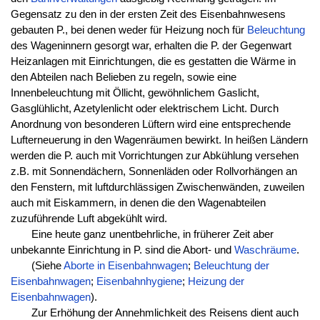
Gegensatz zu den in der ersten Zeit des Eisenbahnwesens
gebauten P., bei denen weder für Heizung noch für
Beleuchtung
des Wageninnern gesorgt war, erhalten die P. der Gegenwart
Heizanlagen mit Einrichtungen, die es gestatten die Wärme in
den Abteilen nach Belieben zu regeln, sowie eine
Innenbeleuchtung mit Öllicht, gewöhnlichem Gaslicht,
Gasglühlicht, Azetylenlicht oder elektrischem Licht. Durch
Anordnung von besonderen Lüftern wird eine entsprechende
Lufterneuerung in den Wagenräumen bewirkt. In heißen Ländern
werden die P. auch mit Vorrichtungen zur Abkühlung versehen
z.B. mit Sonnendächern, Sonnenläden oder Rollvorhängen an
den Fenstern, mit luftdurchlässigen Zwischenwänden, zuweilen
auch mit Eiskammern, in denen die den Wagenabteilen
zuzuführende Luft abgekühlt wird.
Eine heute ganz unentbehrliche, in früherer Zeit aber
unbekannte Einrichtung in P. sind die Abort- und
Waschräume
.
(Siehe
Aborte in Eisenbahnwagen
;
Beleuchtung der
Eisenbahnwagen
;
Eisenbahnhygiene
;
Heizung der
Eisenbahnwagen
).
Zur Erhöhung der Annehmlichkeit des Reisens dient auch