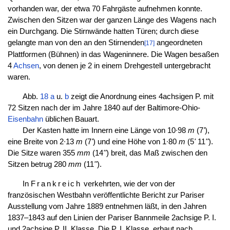
vorhanden war, der etwa 70 Fahrgäste aufnehmen konnte.
Zwischen den Sitzen war der ganzen Länge des Wagens nach
ein Durchgang. Die Stirnwände hatten Türen; durch diese
gelangte man von den an den Stirnenden
angeordneten
[17]
Plattformen (Bühnen) in das Wageninnere. Die Wagen besaßen
4
Achsen
, von denen je 2 in einem Drehgestell untergebracht
waren.
Abb.
18 a
u.
b
zeigt die Anordnung eines 4achsigen P. mit
72 Sitzen nach der im Jahre 1840 auf der Baltimore-Ohio-
Eisenbahn
üblichen Bauart.
Der Kasten hatte im Innern eine Länge von 10∙98
m
(7
'
),
eine Breite von 2∙13
m
(7
'
) und eine Höhe von 1∙80
m
(5
'
11
''
).
Die Sitze waren 355
mm
(14
''
) breit, das Maß zwischen den
Sitzen betrug 280
mm
(11
''
).
In
Frankreich
verkehrten, wie der von der
französischen Westbahn veröffentlichte Bericht zur Pariser
Ausstellung vom Jahre 1889 entnehmen läßt, in den Jahren
1837–1843 auf den Linien der Pariser Bannmeile 2achsige P. I.
und 2achsige P. II. Klasse. Die P. I. Klasse, erbaut nach