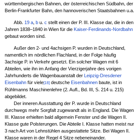
württembergischen Bahnen, der österreichischen Südbahn, der
Berlin-Frankfurter Bahn, den hannoverischen Staatsbahnen u.a.
Abb.
19 a
,
b
u.
c
stellt einen der P. III. Klasse dar, die in den
Jahren 1838–1840 in Wien für die
Kaiser-Ferdinands-Nordbahn
gebaut worden sind.
Außer den 2- und 4achsigen P. wurden in Deutschland,
namentlich im nördlichen Flachland, in der Folge häufig
3achsige P. in Verkehr gesetzt. Ein solcher Wagen mit 6
Abteilen, wie ihn im Anfang der Vierzigerjahre des vorigen
Jahrhunderts die Wagenbauanstalt der
Leipzig-Dresdener
Eisenbahn
für viele
deutsche
Eisenbahnen
baute, ist in
[18]
Rühlmanns Maschinenlehre (2. Aufl., Bd. III, S. 214 u. 215)
abgebildet.
Der inneren Ausstattung der P. wurde in Deutschland
durchwegs mehr Sorgfalt zugewandt als in England. Die Wagen
III. Klasse erhielten bald allgemein Fenster und die Wagen II.
Klasse gute Polsterungen. Die Abteile I. Klasse hatten meist nur
3 nach Art von Lehnstühlen ausgestattete Sitze. Bei Wagen II.
Klasse waren in der Regel 4 Sitze nebeneinander.