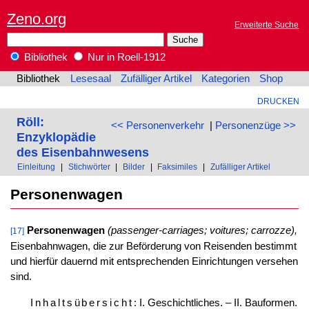
Zeno.org
Erweiterte Suche
Bibliothek
Nur in Roell-1912
Bibliothek
Lesesaal
Zufälliger Artikel
Kategorien
Shop
DRUCKEN
Röll:
<< Personenverkehr
|
Personenzüge >>
Enzyklopädie
des Eisenbahnwesens
Einleitung
|
Stichwörter
|
Bilder
|
Faksimiles
|
Zufälliger Artikel
Personenwagen
Personenwagen
(passenger-carriages; voitures; carrozze),
[17]
Eisenbahnwagen, die zur Beförderung von Reisenden bestimmt
und hierfür dauernd mit entsprechenden Einrichtungen versehen
sind.
Inhaltsübersicht
: I. Geschichtliches. – II. Bauformen.