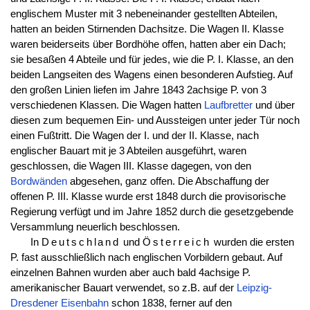
englischem Muster mit 3 nebeneinander gestellten Abteilen,
hatten an beiden Stirnenden Dachsitze. Die Wagen II. Klasse
waren beiderseits über Bordhöhe offen, hatten aber ein Dach;
sie besaßen 4 Abteile und für jedes, wie die P. I. Klasse, an den
beiden Langseiten des Wagens einen besonderen Aufstieg. Auf
den großen Linien liefen im Jahre 1843 2achsige P. von 3
verschiedenen Klassen. Die Wagen hatten
Laufbretter
und über
diesen zum bequemen Ein- und Aussteigen unter jeder Tür noch
einen Fußtritt. Die Wagen der I. und der II. Klasse, nach
englischer Bauart mit je 3 Abteilen ausgeführt, waren
geschlossen, die Wagen III. Klasse dagegen, von den
Bordwänden
abgesehen, ganz offen. Die Abschaffung der
offenen P. III. Klasse wurde erst 1848 durch die provisorische
Regierung verfügt und im Jahre 1852 durch die gesetzgebende
Versammlung neuerlich beschlossen.
In
Deutschland
und
Österreich
wurden die ersten
P. fast ausschließlich nach englischen Vorbildern gebaut. Auf
einzelnen Bahnen wurden aber auch bald 4achsige P.
amerikanischer Bauart verwendet, so z.B. auf der
Leipzig-
Dresdener Eisenbahn
schon 1838, ferner auf den