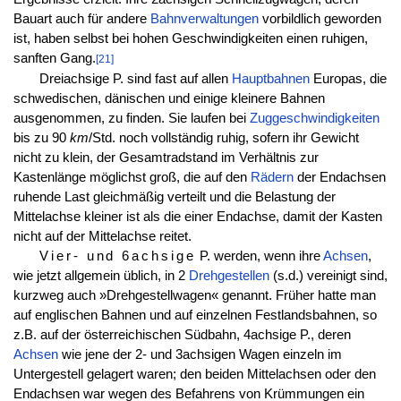
Bauart auch für andere
Bahnverwaltungen
vorbildlich geworden
ist, haben selbst bei hohen Geschwindigkeiten einen ruhigen,
sanften Gang.
[21]
Dreiachsige P. sind fast auf allen
Hauptbahnen
Europas, die
schwedischen, dänischen und einige kleinere Bahnen
ausgenommen, zu finden. Sie laufen bei
Zuggeschwindigkeiten
bis zu 90
km
/Std. noch vollständig ruhig, sofern ihr Gewicht
nicht zu klein, der Gesamtradstand im Verhältnis zur
Kastenlänge möglichst groß, die auf den
Rädern
der Endachsen
ruhende Last gleichmäßig verteilt und die Belastung der
Mittelachse kleiner ist als die einer Endachse, damit der Kasten
nicht auf der Mittelachse reitet.
Vier- und 6achsige
P. werden, wenn ihre
Achsen
,
wie jetzt allgemein üblich, in 2
Drehgestellen
(s.d.) vereinigt sind,
kurzweg auch »Drehgestellwagen« genannt. Früher hatte man
auf englischen Bahnen und auf einzelnen Festlandsbahnen, so
z.B. auf der österreichischen Südbahn, 4achsige P., deren
Achsen
wie jene der 2- und 3achsigen Wagen einzeln im
Untergestell gelagert waren; den beiden Mittelachsen oder den
Endachsen war wegen des Befahrens von Krümmungen ein