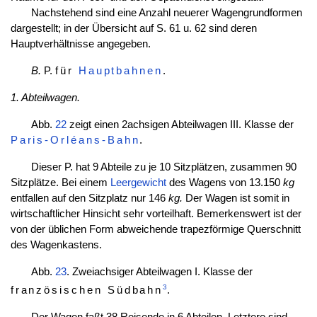
Nachstehend sind eine Anzahl neuerer Wagengrundformen
dargestellt; in der Übersicht auf S. 61 u. 62 sind deren
Hauptverhältnisse angegeben.
B.
P.
für
Hauptbahnen
.
1. Abteilwagen.
Abb.
22
zeigt einen 2achsigen Abteilwagen III. Klasse der
Paris-Orléans-Bahn
.
Dieser P. hat 9 Abteile zu je 10 Sitzplätzen, zusammen 90
Sitzplätze. Bei einem
Leergewicht
des Wagens von 13.150
kg
entfallen auf den Sitzplatz nur 146
kg.
Der Wagen ist somit in
wirtschaftlicher Hinsicht sehr vorteilhaft. Bemerkenswert ist der
von der üblichen Form abweichende trapezförmige Querschnitt
des Wagenkastens.
Abb.
23
. Zweiachsiger Abteilwagen I. Klasse der
3
französischen Südbahn
.
Der Wagen faßt 38 Reisende in 6 Abteilen. Letztere sind