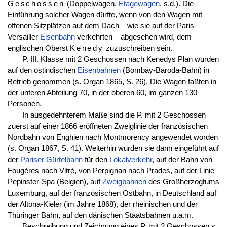
Geschossen
(Doppelwagen,
Etagewagen
, s.d.). Die
Einführung solcher Wagen dürfte, wenn von den Wagen mit
offenen Sitzplätzen auf dem Dach – wie sie auf der Paris-
Versailler
Eisenbahn
verkehrten – abgesehen wird, dem
englischen Oberst
Kenedy
zuzuschreiben sein.
P. III. Klasse mit 2 Geschossen nach Kenedys Plan wurden
auf den ostindischen
Eisenbahnen
(Bombay-Baroda-Bahn) in
Betrieb genommen (s. Organ 1865, S. 26). Die Wagen faßten in
der unteren Abteilung 70, in der oberen 60, im ganzen 130
Personen.
In ausgedehnterem Maße sind die P. mit 2 Geschossen
zuerst auf einer 1866 eröffneten Zweiglinie der französischen
Nordbahn von Enghien nach Montmorency angewendet worden
(s. Organ 1867, S. 41). Weiterhin wurden sie dann eingeführt auf
der
Pariser Gürtelbahn
für den
Lokalverkehr
, auf der Bahn von
Fougères nach Vitré, von Perpignan nach Prades, auf der Linie
Pepinster-Spa (Belgien), auf
Zweigbahnen
des Großherzogtums
Luxemburg, auf der französischen Ostbahn, in Deutschland auf
der Altona-Kieler (im Jahre 1868), der rheinischen und der
Thüringer Bahn, auf den dänischen Staatsbahnen u.a.m.
Beschreibung und Zeichnung eines P. mit 2 Geschossen s.