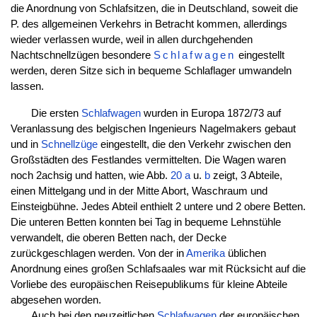
die Anordnung von Schlafsitzen, die in Deutschland, soweit die
P. des allgemeinen Verkehrs in Betracht kommen, allerdings
wieder verlassen wurde, weil in allen durchgehenden
Nachtschnellzügen besondere
Schlafwagen
eingestellt
werden, deren Sitze sich in bequeme Schlaflager umwandeln
lassen.
Die ersten
Schlafwagen
wurden in Europa 1872/73 auf
Veranlassung des belgischen Ingenieurs Nagelmakers gebaut
und in
Schnellzüge
eingestellt, die den Verkehr zwischen den
Großstädten des Festlandes vermittelten. Die Wagen waren
noch 2achsig und hatten, wie Abb.
20 a
u.
b
zeigt, 3 Abteile,
einen Mittelgang und in der Mitte Abort, Waschraum und
Einsteigbühne. Jedes Abteil enthielt 2 untere und 2 obere Betten.
Die unteren Betten konnten bei Tag in bequeme Lehnstühle
verwandelt, die oberen Betten nach, der Decke
zurückgeschlagen werden. Von der in
Amerika
üblichen
Anordnung eines großen Schlafsaales war mit Rücksicht auf die
Vorliebe des europäischen Reisepublikums für kleine Abteile
abgesehen worden.
Auch bei den neuzeitlichen
Schlafwagen
der europäischen