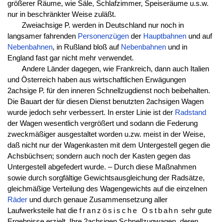
größerer Räume, wie Säle, Schlafzimmer, Speiseräume u.s.w.
nur in beschränkter Weise zuläßt.
Zweiachsige P. werden in Deutschland nur noch in
langsamer fahrenden
Personenzügen
der
Hauptbahnen
und auf
Nebenbahnen
, in Rußland bloß auf
Nebenbahnen
und in
England fast gar nicht mehr verwendet.
Andere Länder dagegen, wie Frankreich, dann auch Italien
und Österreich haben aus wirtschaftlichen Erwägungen
2achsige P. für den inneren Schnellzugdienst noch beibehalten.
Die Bauart der für diesen Dienst benutzten 2achsigen Wagen
wurde jedoch sehr verbessert. In erster Linie ist der
Radstand
der Wagen wesentlich vergrößert und sodann die Federung
zweckmäßiger ausgestaltet worden u.zw. meist in der Weise,
daß nicht nur der Wagenkasten mit dem Untergestell gegen die
Achsbüchsen; sondern auch noch der Kasten gegen das
Untergestell abgefedert wurde. – Durch diese Maßnahmen
sowie durch sorgfältige Gewichtsausgleichung der Radsätze,
gleichmäßige Verteilung des Wagengewichts auf die einzelnen
Räder
und durch genaue Zusammensetzung aller
Laufwerksteile hat die
französische Ostbahn
sehr gute
Ergebnisse erzielt. Ihre 2achsigen Schnellzugwagen, deren