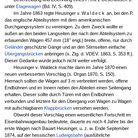
unter
Etagewagen
(Bd. IV, S. 409).
Im Jahre 1863 regte Heusinger v.
Waldeck
an, bei den P.
das englische Abteilsystem mit dem amerikanischen
Durchgangssystem zu vereinigen. Zu dem Zweck wollte er
außen an den beiden Langseiten der nach dem Abteilsystem zu
erbauenden Wagen 457
mm
(18
''
engl.) breite, offene, nur durch
Geländer
geschützte Gänge und an den Stirnseiten einfache
Übergangsbrücken
anbringen (s. Ztg. d. VDEV. 1863, S. 353 ff.).
Dieser Gedanke wurde jedoch nicht weiter verfolgt.
Heusinger v. Waldeck machte dann im Jahre 1870 einen
neuen verbesserten Vorschlag (s. Organ 1870, S. 150).
Hiernach sollten die Wagen auf 3
m
verbreitert werden, offene
Endbühnen und im Innern neben den Abteilen einen Seitengang
erhalten. Dieser sollte durch Türen mit den Endbühnen
verbunden und letztere für den Übergang von Wagen zu Wagen
mit aufschlagbaren
Klappbrücken
versehen werden.
Obwohl dieser Vorschlag einen wesentlichen Fortschritt im
Eisenbahnwagenbau bedeutete, dauerte es noch 4 Jahre bis der
erste Wagen nach Bauart Heusinger, u. z. w. Ende September
1874, auf der hessischen
Ludwigsbahn
(ausführliche