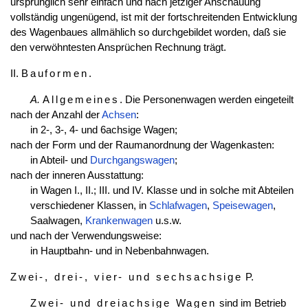
ursprünglich sehr einfach und nach jetziger Anschauung
vollständig ungenügend, ist mit der fortschreitenden Entwicklung
des Wagenbaues allmählich so durchgebildet worden, daß sie
den verwöhntesten Ansprüchen Rechnung trägt.
II.
Bauformen
.
A.
Allgemeines
. Die Personenwagen werden eingeteilt
nach der Anzahl der
Achsen
:
in 2-, 3-, 4- und 6achsige Wagen;
nach der Form und der Raumanordnung der Wagenkasten:
in Abteil- und
Durchgangswagen
;
nach der inneren Ausstattung:
in Wagen I., II.; III. und IV. Klasse und in solche mit Abteilen
verschiedener Klassen, in
Schlafwagen
,
Speisewagen
,
Saalwagen,
Krankenwagen
u.s.w.
und nach der Verwendungsweise:
in Hauptbahn- und in Nebenbahnwagen.
Zwei-, drei-, vier- und sechsachsige
P.
Zwei- und dreiachsige Wagen
sind im Betrieb