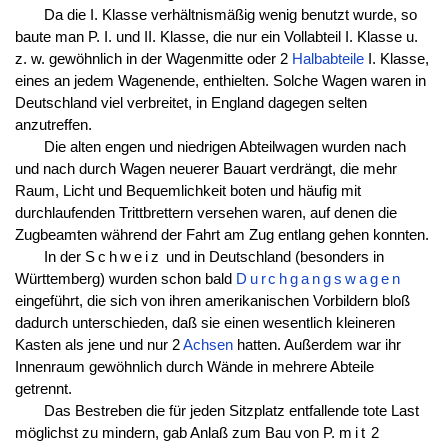
Da die I. Klasse verhältnismäßig wenig benutzt wurde, so
baute man P. I. und II. Klasse, die nur ein Vollabteil I. Klasse u.
z. w. gewöhnlich in der Wagenmitte oder 2
Halbabteile
I. Klasse,
eines an jedem Wagenende, enthielten. Solche Wagen waren in
Deutschland viel verbreitet, in England dagegen selten
anzutreffen.
Die alten engen und niedrigen Abteilwagen wurden nach
und nach durch Wagen neuerer Bauart verdrängt, die mehr
Raum, Licht und Bequemlichkeit boten und häufig mit
durchlaufenden Trittbrettern versehen waren, auf denen die
Zugbeamten während der Fahrt am Zug entlang gehen konnten.
In der
Schweiz
und in Deutschland (besonders in
Württemberg) wurden schon bald
Durchgangswagen
eingeführt, die sich von ihren amerikanischen Vorbildern bloß
dadurch unterschieden, daß sie einen wesentlich kleineren
Kasten als jene und nur 2
Achsen
hatten. Außerdem war ihr
Innenraum gewöhnlich durch Wände in mehrere Abteile
getrennt.
Das Bestreben die für jeden Sitzplatz entfallende tote Last
möglichst zu mindern, gab Anlaß zum Bau von P.
mit
2