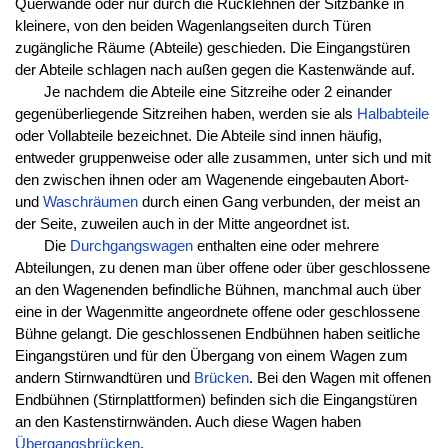
Querwände oder nur durch die Rücklehnen der Sitzbänke in
kleinere, von den beiden Wagenlangseiten durch Türen
zugängliche Räume (Abteile) geschieden. Die Eingangstüren
der Abteile schlagen nach außen gegen die Kastenwände auf.
Je nachdem die Abteile eine Sitzreihe oder 2 einander
gegenüberliegende Sitzreihen haben, werden sie als
Halbabteile
oder Vollabteile bezeichnet. Die Abteile sind innen häufig,
entweder gruppenweise oder alle zusammen, unter sich und mit
den zwischen ihnen oder am Wagenende eingebauten Abort-
und
Waschräumen
durch einen Gang verbunden, der meist an
der Seite, zuweilen auch in der Mitte angeordnet ist.
Die
Durchgangswagen
enthalten eine oder mehrere
Abteilungen, zu denen man über offene oder über geschlossene
an den Wagenenden befindliche Bühnen, manchmal auch über
eine in der Wagenmitte angeordnete offene oder geschlossene
Bühne gelangt. Die geschlossenen Endbühnen haben seitliche
Eingangstüren und für den Übergang von einem Wagen zum
andern Stirnwandtüren und
Brücken
. Bei den Wagen mit offenen
Endbühnen (Stirnplattformen) befinden sich die Eingangstüren
an den Kastenstirnwänden. Auch diese Wagen haben
Übergangsbrücken
.