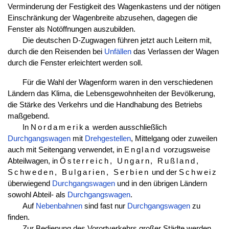
Verminderung der Festigkeit des Wagenkastens und der nötigen
Einschränkung der Wagenbreite abzusehen, dagegen die
Fenster als Notöffnungen auszubilden.
Die deutschen D-Zugwagen führen jetzt auch Leitern mit,
durch die den Reisenden bei
Unfällen
das Verlassen der Wagen
durch die Fenster erleichtert werden soll.
Für die Wahl der Wagenform waren in den verschiedenen
Ländern das Klima, die Lebensgewohnheiten der Bevölkerung,
die Stärke des Verkehrs und die Handhabung des Betriebs
maßgebend.
In
Nordamerika
werden ausschließlich
Durchgangswagen
mit
Drehgestellen
, Mittelgang oder zuweilen
auch mit Seitengang verwendet, in
England
vorzugsweise
Abteilwagen, in
Österreich, Ungarn, Rußland,
Schweden, Bulgarien, Serbien
und der
Schweiz
überwiegend
Durchgangswagen
und in den übrigen Ländern
sowohl Abteil- als
Durchgangswagen
.
Auf
Nebenbahnen
sind fast nur
Durchgangswagen
zu
finden.
Zur Bedienung des Vorortverkehrs großer Städte werden