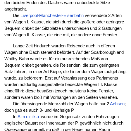
den beiden Enden des Daches waren unbedeckte Sitze
angebracht.
Die
Liverpool-Manchester-Eisenbahn
verwendete 2 Arten
von Wagen I. Klasse, die sich durch die größere oder geringere
Bequemlichkeit der Sitzplätze unterschieden und 2 Gattungen
von Wagen II. Klasse, die eine mit, die andere ohne Fenster.
Lange Zeit hindurch wurden Reisende auch in offenen
Wagen ohne Dach stehend befördert. Auf der Scarborough and
Whitby-Bahn wurde es für ein ausreichendes Maß von
Bequemlichkeit gehalten, die Reisenden, die zum geringsten
Satz fuhren, in einer Art Kiepe, die hinter dem Wagen aufgehängt
wurde, zu befördern. Erst auf Veranlassung des Parlaments
wurden notdürftig ausgestattete bedeckte Wagen III. Klasse
eingeführt; diese besaßen jedoch meistens keine Fenster,
sondern waren bloß mit Vorhängen an den Seiten versehen.
Die überwiegende Mehrzahl der Wagen hatte nur 2
Achsen
;
doch gab es auch 3- und 4achsige P.
In
Amerika
wurde im Gegensatz zu den Fahrzeugen
englischer Bauart der Innenraum der P. gewöhnlich nicht durch
Querwände unterteilt, so daß in der Regel nur ein Raum