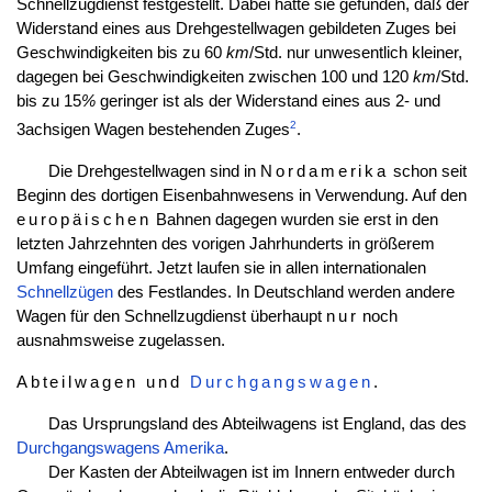
Schnellzugdienst festgestellt. Dabei hatte sie gefunden, daß der
Widerstand eines aus Drehgestellwagen gebildeten Zuges bei
Geschwindigkeiten bis zu 60
km
/Std. nur unwesentlich kleiner,
dagegen bei Geschwindigkeiten zwischen 100 und 120
km
/Std.
bis zu 15
%
geringer ist als der Widerstand eines aus 2- und
2
3achsigen Wagen bestehenden Zuges
.
Die Drehgestellwagen sind in
Nordamerika
schon seit
Beginn des dortigen Eisenbahnwesens in Verwendung. Auf den
europäischen
Bahnen dagegen wurden sie erst in den
letzten Jahrzehnten des vorigen Jahrhunderts in größerem
Umfang eingeführt. Jetzt laufen sie in allen internationalen
Schnellzügen
des Festlandes. In Deutschland werden andere
Wagen für den Schnellzugdienst überhaupt
nur
noch
ausnahmsweise zugelassen.
Abteilwagen und
Durchgangswagen
.
Das Ursprungsland des Abteilwagens ist England, das des
Durchgangswagens
Amerika
.
Der Kasten der Abteilwagen ist im Innern entweder durch