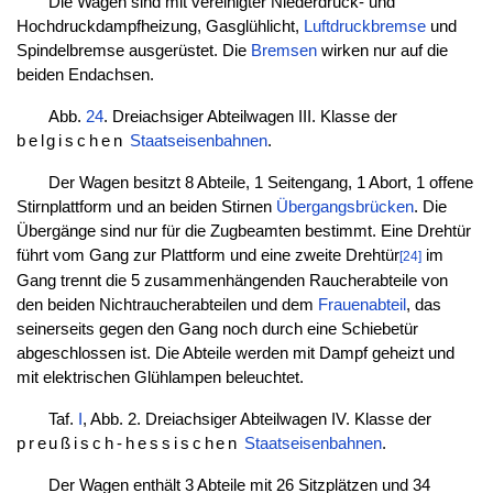
Die Wagen sind mit vereinigter Niederdruck- und
Hochdruckdampfheizung, Gasglühlicht,
Luftdruckbremse
und
Spindelbremse ausgerüstet. Die
Bremsen
wirken nur auf die
beiden Endachsen.
Abb.
24
. Dreiachsiger Abteilwagen III. Klasse der
belgischen
Staatseisenbahnen
.
Der Wagen besitzt 8 Abteile, 1 Seitengang, 1 Abort, 1 offene
Stirnplattform und an beiden Stirnen
Übergangsbrücken
. Die
Übergänge sind nur für die Zugbeamten bestimmt. Eine Drehtür
führt vom Gang zur Plattform und eine zweite Drehtür
im
[24]
Gang trennt die 5 zusammenhängenden Raucherabteile von
den beiden Nichtraucherabteilen und dem
Frauenabteil
, das
seinerseits gegen den Gang noch durch eine Schiebetür
abgeschlossen ist. Die Abteile werden mit Dampf geheizt und
mit elektrischen Glühlampen beleuchtet.
Taf.
I
, Abb. 2. Dreiachsiger Abteilwagen IV. Klasse der
preußisch-hessischen
Staatseisenbahnen
.
Der Wagen enthält 3 Abteile mit 26 Sitzplätzen und 34