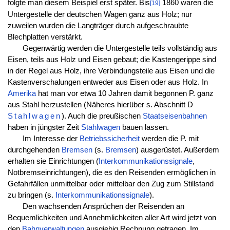
folgte man diesem Beispiel erst später. Bis
1860 waren die
[19]
Untergestelle der deutschen Wagen ganz aus Holz; nur
zuweilen wurden die Langträger durch aufgeschraubte
Blechplatten verstärkt.
Gegenwärtig werden die Untergestelle teils vollständig aus
Eisen, teils aus Holz und Eisen gebaut; die Kastengerippe sind
in der Regel aus Holz, ihre Verbindungsteile aus Eisen und die
Kastenverschalungen entweder aus Eisen oder aus Holz. In
Amerika
hat man vor etwa 10 Jahren damit begonnen P. ganz
aus Stahl herzustellen (Näheres hierüber s. Abschnitt D
Stahlwagen
). Auch die preußischen
Staatseisenbahnen
haben in jüngster Zeit
Stahlwagen
bauen lassen.
Im Interesse der
Betriebssicherheit
werden die P. mit
durchgehenden
Bremsen
(s.
Bremsen
) ausgerüstet. Außerdem
erhalten sie Einrichtungen (
Interkommunikationssignale
,
Notbremseinrichtungen), die es den Reisenden ermöglichen in
Gefahrfällen unmittelbar oder mittelbar den Zug zum Stillstand
zu bringen (s.
Interkommunikationssignale
).
Den wachsenden Ansprüchen der Reisenden an
Bequemlichkeiten und Annehmlichkeiten aller Art wird jetzt von
den
Bahnverwaltungen
ausgiebig Rechnung getragen. Im