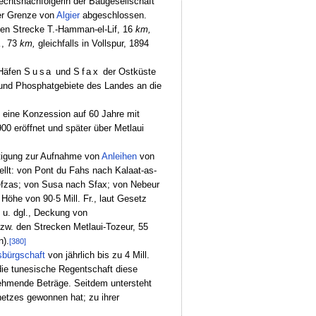
Rechtsnachfolgerin der Baugesellschaft
der Grenze von
Algier
abgeschlossen.
hen Strecke T.-Hamman-el-Lif, 16
km,
a
, 73
km,
gleichfalls in Vollspur, 1894
 Häfen
Susa
und
Sfax
der Ostküste
 und Phosphatgebiete des Landes an die
eine Konzession auf 60 Jahre mit
0 eröffnet und später über Metlaui
htigung zur Aufnahme von
Anleihen
von
llt: von Pont du Fahs nach Kalaat-as-
efzas; von Susa nach Sfax; von Nebeur
Höhe von 90∙5 Mill. Fr., laut Gesetz
 u. dgl., Deckung von
zw. den Strecken Metlaui-Tozeur, 55
n).
[380]
sbürgschaft
von jährlich bis zu 4 Mill.
die tunesische Regentschaft diese
nehmende Beträge. Seitdem untersteht
etzes gewonnen hat; zu ihrer