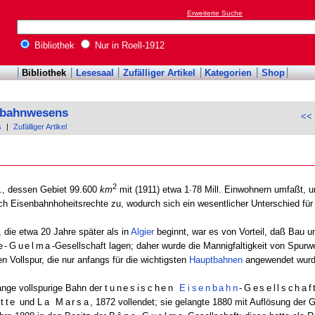
Erweiterte Suche
Bibliothek
Nur in Roell-1912
Bibliothek
Lesesaal
Zufälliger Artikel
Kategorien
Shop
enbahnwesens
<< 
s
|
Zufälliger Artikel
2
T., dessen Gebiet 99.600
km
mit (1911) etwa 1∙78 Mill. Einwohnern umfaßt, un
h Eisenbahnhoheitsrechte zu, wodurch sich ein wesentlicher Unterschied f
 die etwa 20 Jahre später als in
Algier
beginnt, war es von Vorteil, daß Bau u
e-Guelma
-Gesellschaft lagen; daher wurde die Mannigfaltigkeit von Spurw
 Vollspur, die nur anfangs für die wichtigsten
Hauptbahnen
angewendet wurde
ange vollspurige Bahn der
tunesischen
Eisenbahn
-Gesellschaf
tte
und
La Marsa
, 1872 vollendet; sie gelangte 1880 mit Auflösung der G