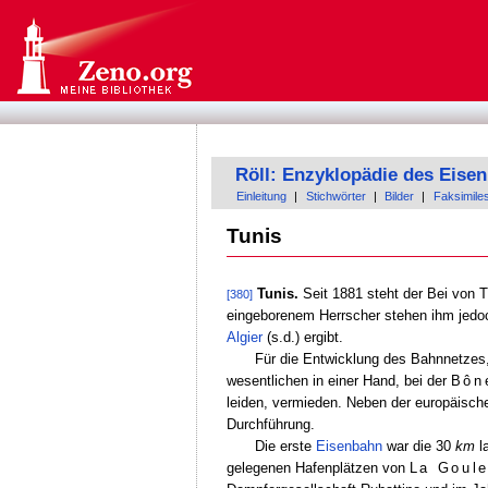
Röll: Enzyklopädie des Eis
Einleitung
|
Stichwörter
|
Bilder
|
Faksimile
Tunis
Tunis.
Seit 1881 steht der Bei von 
[380]
eingeborenem Herrscher stehen ihm jedoc
Algier
(s.d.) ergibt.
Für die Entwicklung des Bahnnetzes,
wesentlichen in einer Hand, bei der
Bôn
leiden, vermieden. Neben der europäischen
Durchführung.
Die erste
Eisenbahn
war die 30
km
l
gelegenen Hafenplätzen von
La Goule