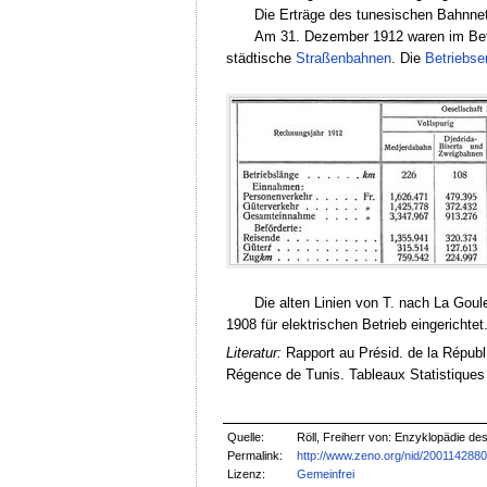
Die Erträge des tunesischen Bahnnet
Am 31. Dezember 1912 waren im Be
städtische
Straßenbahnen
. Die
Betriebse
Die alten Linien von T. nach La Gou
1908 für elektrischen Betrieb eingerichtet
Literatur:
Rapport au Présid. de la Républ.
Régence de Tunis. Tableaux Statistiques
Quelle:
Röll, Freiherr von: Enzyklopädie d
Permalink:
http://www.zeno.org/nid/200114288
Lizenz:
Gemeinfrei