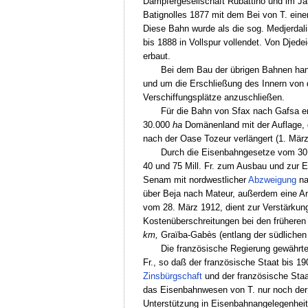
Dampfergesellschaft Rubattino und im Ja
Batignolles 1877 mit dem Bei von T. eine
Diese Bahn wurde als die sog. Medjerdal
bis 1888 in Vollspur vollendet. Von Dje
erbaut.
Bei dem Bau der übrigen Bahnen hand
und um die Erschließung des Innern von 
Verschiffungsplätze anzuschließen.
Für die Bahn von Sfax nach Gafsa er
30.000
ha
Domänenland mit der Auflage, d
nach der Oase Tozeur verlängert (1. März
Durch die Eisenbahngesetze vom 30.
40 und 75 Mill. Fr. zum Ausbau und zur 
Senam mit nordwestlicher
Abzweigung
na
über Beja nach Mateur, außerdem eine A
vom 28. März 1912, dient zur Verstärku
Kostenüberschreitungen bei den früheren
km,
Graïba-Gabès (entlang der südlichen
Die französische Regierung gewährt
Fr., so daß der französische Staat bis 1
Zinsbürgschaft
und der französische Staa
das Eisenbahnwesen von T. nur noch der 
Unterstützung in Eisenbahnangelegenheit