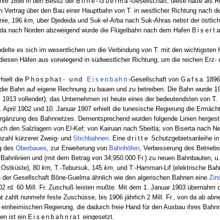
hre 1898 in den Besitz der
Bône-Guelma
-Gesellschaft; diese hatte als 
n Vertrag über den Bau einer Hauptbahn von T. in westlicher Richtung nach 
inie, 196
km,
über Djedeida und Suk-el-Arba nach Suk-Ahras nebst der östlic
deida nach Norden abzweigend wurde die Flügelbahn nach dem Hafen
Bisert
elte es sich im wesentlichen um die Verbindung von T. mit den wichtigsten
diesen Häfen aus vorwiegend in südwestlicher Richtung, um die reichen Erz-
hielt die
Phosphat- und
Eisenbahn
-Gesellschaft von
Gafsa
1896 
ie Bahn auf eigene Rechnung zu bauen und zu betreiben. Die Bahn wurde 190
 1913 vollendet); das Unternehmen ist heute eines der bedeutendsten von T.
 April 1902 und 10. Januar 1907 erhielt die tunesische Regierung die Ermäc
Ergänzung des Bahnnetzes. Dementsprechend wurden folgende Linien hergeste
ch den Salzlagern von El-Kef; von Kairuan nach Sbeitla; von Biserta nach N
nzahl kürzerer Zweig- und
Stichbahnen
. Eine
dritte
Schutzgebietsanleihe in 
ng des
Oberbaues
, zur Erweiterung von
Bahnhöfen
, Verbesserung des Betriebs
 Bahnlinien und (mit dem Betrag von 34,950.000 Fr.) zu neuen Bahnbauten, u.
 Ostküste), 80
km,
T.-Tebursuk, 145
km,
und T.-Hamman-Lif (elektrische Bah
e der Gesellschaft Bône-Guelma ähnlich wie den algerischen Bahnen eine
Zin
902 rd. 60 Mill. Fr. Zuschuß leisten mußte. Mit dem 1. Januar 1903 übernahm 
t zahlt nunmehr feste Zuschüsse, bis 1906 jährlich 2 Mill. Fr., von da ab ab
einheimischen Regierung, die dadurch freie Hand für den Ausbau ihres Bahnn
en ist ein
Eisenbahnrat
eingesetzt.