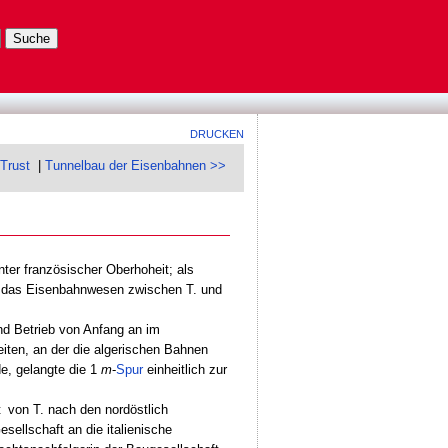
DRUCKEN
Trust
|
Tunnelbau der Eisenbahnen >>
ter französischer Oberhoheit; als
ür das Eisenbahnwesen zwischen T. und
nd Betrieb von Anfang an im
eiten, an der die algerischen Bahnen
, gelangte die 1
m
-
Spur
einheitlich zur
t
von T. nach den nordöstlich
esellschaft an die italienische