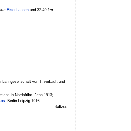
8
km
Eisenbahnen
und 32∙49
km
nbahngesellschaft von T. verkauft und
eichs in Nordafrika. Jena 1913;
kas
. Berlin-Leipzig 1916.
Baltzer.