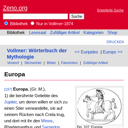
Zeno.org
Erweiterte Suche
Bibliothek
Nur in Vollmer-1874
Bibliothek
Lesesaal
Zufälliger Artikel
Kategorien
Shop
DRUCKEN
Vollmer: Wörterbuch der
<< Euripides
|
Europs >>
Mythologie
Vorwort
|
Stichwörter
|
Bilder
|
Faksimiles
|
Zufälliger Artikel
Europa
Europa
, (
Gr. M.
),
[197]
1) die berühmte Geliebte des
Jupiter
, um deren willen er sich zu
einen Stier verwandelte, sie auf
seinem Rücken nach Creta trug,
und dort mit ihr den
Minos
,
Rhadamanthus und
Sarpedon
Fig. 107: Europa