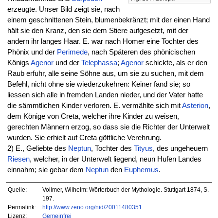
erzeugte. Unser Bild zeigt sie, nach
einem geschnittenen Stein, blumenbekränzt; mit der einen Hand
hält sie den Kranz, den sie dem Stiere aufgesetzt, mit der
andern ihr langes Haar. E. war nach Homer eine Tochter des
Phönix und der
Perimede
, nach Späteren des phönicischen
Königs
Agenor
und der
Telephassa
;
Agenor
schickte, als er den
Raub erfuhr, alle seine Söhne aus, um sie zu suchen, mit dem
Befehl, nicht ohne sie wiederzukehren: Keiner fand sie; so
liessen sich alle in fremden Landen nieder, und der Vater hatte
die sämmtlichen Kinder verloren. E. vermählte sich mit
Asterion
,
dem Könige von Creta, welcher ihre Kinder zu weisen,
gerechten Männern erzog, so dass sie die Richter der Unterwelt
wurden. Sie erhielt auf Creta göttliche Verehrung.
2) E., Geliebte des
Neptun
, Tochter des
Tityus
, des ungeheuern
Riesen
, welcher, in der Unterwelt liegend, neun Hufen Landes
einnahm; sie gebar dem
Neptun
den
Euphemus
.
Quelle:
Vollmer, Wilhelm: Wörterbuch der Mythologie. Stuttgart 1874, S.
197.
Permalink:
http://www.zeno.org/nid/20011480351
Lizenz:
Gemeinfrei