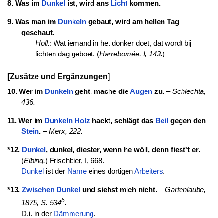
8. Was im
Dunkel
ist, wird ans
Licht
kommen.
9. Was man im
Dunkeln
gebaut, wird am hellen Tag
geschaut.
Holl.
: Wat iemand in het donker doet, dat wordt bij
lichten dag geboet. (
Harrebomée, I, 143.
)
[Zusätze und Ergänzungen]
10. Wer im
Dunkeln
geht, mache die
Augen
zu.
–
Schlechta,
436.
11. Wer im
Dunkeln
Holz
hackt, schlägt das
Beil
gegen den
Stein
.
–
Merx, 222.
*12.
Dunkel
, dunkel, diester, wenn he wöll, denn fiest't er.
(
Elbing.
) Frischbier, I, 668.
Dunkel
ist der
Name
eines dortigen
Arbeiters
.
*13.
Zwischen
Dunkel
und siehst mich nicht.
–
Gartenlaube,
b
1875, S. 534
.
D.i. in der
Dämmerung
.