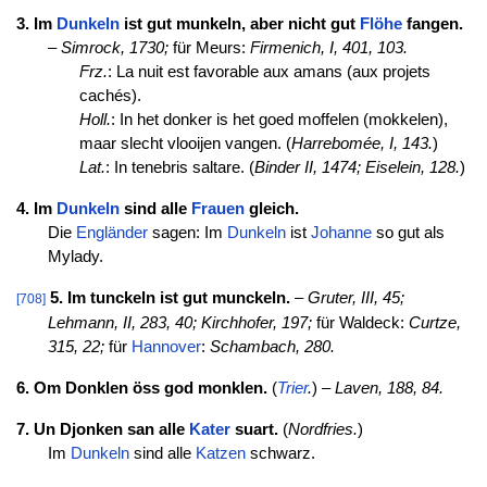
3. Im
Dunkeln
ist gut munkeln, aber nicht gut
Flöhe
fangen.
–
Simrock, 1730;
für Meurs:
Firmenich, I, 401, 103.
Frz.
: La nuit est favorable aux amans (aux projets
cachés).
Holl.
: In het donker is het goed moffelen (mokkelen),
maar slecht vlooijen vangen. (
Harrebomée, I, 143.
)
Lat.
: In tenebris saltare. (
Binder II, 1474; Eiselein, 128.
)
4. Im
Dunkeln
sind alle
Frauen
gleich.
Die
Engländer
sagen: Im
Dunkeln
ist
Johanne
so gut als
Mylady.
5. Im tunckeln ist gut munckeln.
–
Gruter, III, 45;
[708]
Lehmann, II, 283, 40;
Kirchhofer, 197;
für Waldeck:
Curtze,
315, 22;
für
Hannover
:
Schambach, 280.
6. Om Donklen öss god monklen.
(
Trier
.
) –
Laven, 188, 84.
7. Un Djonken san alle
Kater
suart.
(
Nordfries.
)
Im
Dunkeln
sind alle
Katzen
schwarz.