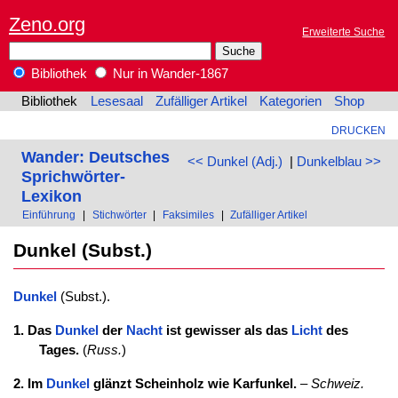
Zeno.org
Erweiterte Suche
Bibliothek
Nur in Wander-1867
Bibliothek
Lesesaal
Zufälliger Artikel
Kategorien
Shop
DRUCKEN
Wander: Deutsches
<< Dunkel (Adj.)
|
Dunkelblau >>
Sprichwörter-
Lexikon
Einführung
|
Stichwörter
|
Faksimiles
|
Zufälliger Artikel
Dunkel (Subst.)
Dunkel
(Subst.).
1. Das
Dunkel
der
Nacht
ist gewisser als das
Licht
des
Tages.
(
Russ.
)
2. Im
Dunkel
glänzt Scheinholz wie Karfunkel.
–
Schweiz.