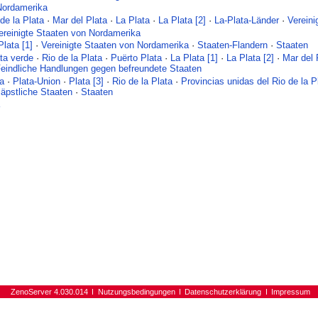
Nordamerika
de la Plata
·
Mar del Plata
·
La Plata
·
La Plata [2]
·
La-Plata-Länder
·
Vereini
ereinigte Staaten von Nordamerika
Plata [1]
·
Vereinigte Staaten von Nordamerika
·
Staaten-Flandern
·
Staaten
ta verde
·
Rio de la Plata
·
Puërto Plata
·
La Plata [1]
·
La Plata [2]
·
Mar del 
eindliche Handlungen gegen befreundete Staaten
ta
·
Plata-Union
·
Plata [3]
·
Rio de la Plata
·
Provincias unidas del Rio de la P
äpstliche Staaten
·
Staaten
a
ZenoServer 4.030.014
Nutzungsbedingungen
Datenschutzerklärung
Impressum