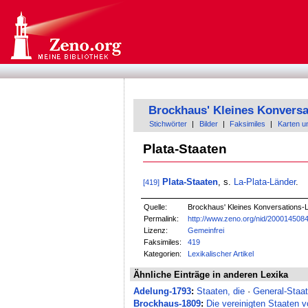
Brockhaus' Kleines Konversa
Stichwörter
|
Bilder
|
Faksimiles
|
Karten u
Plata-Staaten
Plata-Staaten
, s.
La-Plata-Länder
.
[419]
Quelle:
Brockhaus' Kleines Konversations-Le
Permalink:
http://www.zeno.org/nid/200014508
Lizenz:
Gemeinfrei
Faksimiles:
419
Kategorien:
Lexikalischer Artikel
Ähnliche Einträge in anderen Lexika
Adelung-1793
:
Staaten, die
·
General-Staat
Brockhaus-1809
:
Die vereinigten Staaten 