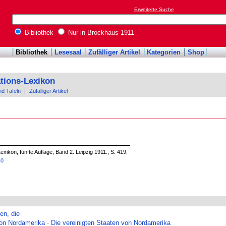
Erweiterte Suche
Bibliothek
Nur in Brockhaus-1911
Bibliothek
Lesesaal
Zufälliger Artikel
Kategorien
Shop
tions-Lexikon
nd Tafeln
|
Zufälliger Artikel
xikon, fünfte Auflage, Band 2. Leipzig 1911., S. 419.
40
en, die
von Nordamerika
·
Die vereinigten Staaten von Nordamerika