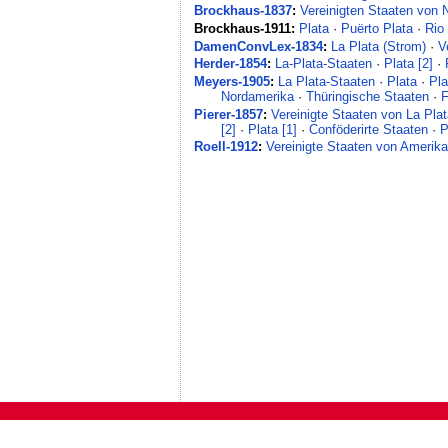
Brockhaus-1837
:
Vereinigten Staaten von 
Brockhaus-1911:
Plata
·
Puërto Plata
·
Rio 
DamenConvLex-1834
:
La Plata (Strom)
·
V
Herder-1854
:
La-Plata-Staaten
·
Plata [2]
·
Meyers-1905
:
La Plata-Staaten
·
Plata
·
Pla
Nordamerika
·
Thüringische Staaten
·
F
Pierer-1857
:
Vereinigte Staaten von La Pla
[2]
·
Plata [1]
·
Conföderirte Staaten
·
P
Roell-1912
:
Vereinigte Staaten von Amerik