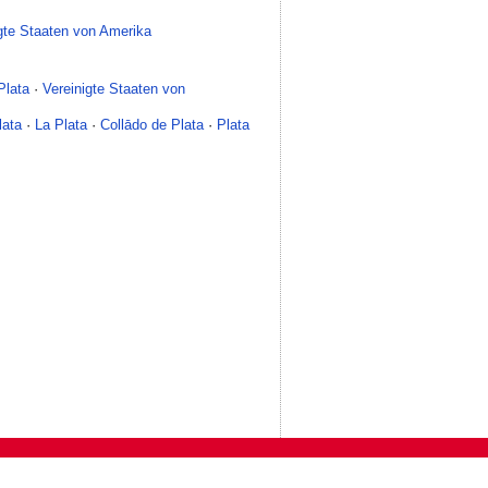
gte Staaten von Amerika
Plata
·
Vereinigte Staaten von
lata
·
La Plata
·
Collādo de Plata
·
Plata