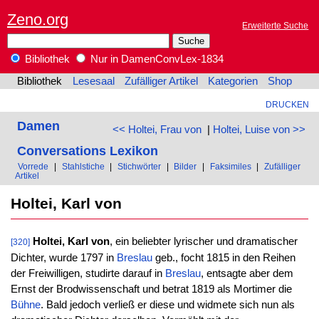
Zeno.org
Erweiterte Suche
Bibliothek
Nur in DamenConvLex-1834
Bibliothek
Lesesaal
Zufälliger Artikel
Kategorien
Shop
DRUCKEN
Damen
<< Holtei, Frau von
|
Holtei, Luise von >>
Conversations Lexikon
Vorrede
|
Stahlstiche
|
Stichwörter
|
Bilder
|
Faksimiles
|
Zufälliger
Artikel
Holtei, Karl von
Holtei, Karl von
, ein beliebter lyrischer und dramatischer
[320]
Dichter, wurde 1797 in
Breslau
geb., focht 1815 in den Reihen
der Freiwilligen, studirte darauf in
Breslau
, entsagte aber dem
Ernst der Brodwissenschaft und betrat 1819 als Mortimer die
Bühne
. Bald jedoch verließ er diese und widmete sich nun als