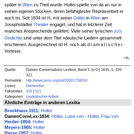
später in
Wien
zu Theil wurde. Holtei spielte von da an nur in
seinen eigenen Stücken, deren befähigtester Repräsentant er
auch ist. Seit 1834 ist H. mit seiner
Gattin
in
Wien
am
Josephstädter
Theater
engagirt, und hat in letzterer Zeit
manches Ansprechende geliefert. Viele seiner lyrischen
[320]
Gedichte
sind unter dem Titel »deutsche Lieder« gesammelt
erschienen. Ausgezeichnet ist H. noch als
dramatischer
Vorleser.
–n.
Quelle:
Damen Conversations Lexikon, Band 5. [o.O.] 1835, S. 320-
321.
Permalink:
http://www.zeno.org/nid/20001738550
Lizenz:
Gemeinfrei
Faksimiles:
320
|
321
Kategorien:
Lexikalischer Artikel
Ähnliche Einträge in anderen Lexika
Brockhaus-1911
:
Holtei
DamenConvLex-1834:
Holtei, Luise von
·
Holtei, Frau von
Herder-1854
:
Holtei
Meyers-1905
:
Holtei
Pierer-1857
:
Holtei