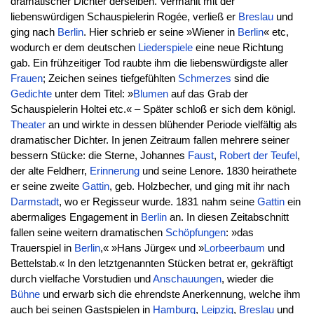
dramatischer Dichter derselben. Vermählt mit der
liebenswürdigen Schauspielerin Rogée, verließ er
Breslau
und
ging nach
Berlin
. Hier schrieb er seine »Wiener in
Berlin
« etc,
wodurch er dem deutschen
Liederspiele
eine neue Richtung
gab. Ein frühzeitiger Tod raubte ihm die liebenswürdigste aller
Frauen
; Zeichen seines tiefgefühlten
Schmerzes
sind die
Gedichte
unter dem Titel: »
Blumen
auf das Grab der
Schauspielerin Holtei etc.« – Später schloß er sich dem königl.
Theater
an und wirkte in dessen blühender Periode vielfältig als
dramatischer Dichter. In jenen Zeitraum fallen mehrere seiner
bessern Stücke: die Sterne, Johannes
Faust
,
Robert der Teufel
,
der alte Feldherr,
Erinnerung
und seine Lenore. 1830 heirathete
er seine zweite
Gattin
, geb. Holzbecher, und ging mit ihr nach
Darmstadt
, wo er Regisseur wurde. 1831 nahm seine
Gattin
ein
abermaliges Engagement in
Berlin
an. In diesen Zeitabschnitt
fallen seine weitern dramatischen
Schöpfungen
: »das
Trauerspiel in
Berlin
,« »Hans Jürge« und »
Lorbeerbaum
und
Bettelstab.« In den letztgenannten Stücken betrat er, gekräftigt
durch vielfache Vorstudien und
Anschauungen
, wieder die
Bühne
und erwarb sich die ehrendste Anerkennung, welche ihm
auch bei seinen Gastspielen in
Hamburg
,
Leipzig
,
Breslau
und