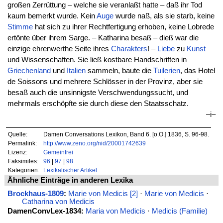
großen Zerrüttung – welche sie veranlaßt hatte – daß ihr Tod
kaum bemerkt wurde. Kein
Auge
wurde naß, als sie starb, keine
Stimme
hat sich zu ihrer Rechtfertigung erhoben, keine Lobrede
ertönte über ihrem Sarge. – Katharina besaß – dieß war die
einzige ehrenwerthe Seite ihres
Charakters
! –
Liebe
zu
Kunst
und Wissenschaften. Sie ließ kostbare Handschriften in
Griechenland
und
Italien
sammeln, baute die
Tuilerien
, das Hotel
de Soissons und mehrere Schlösser in der Provinz, aber sie
besaß auch die unsinnigste Verschwendungssucht, und
mehrmals erschöpfte sie durch diese den Staatsschatz.
–i–
Quelle:
Damen Conversations Lexikon, Band 6. [o.O.] 1836, S. 96-98.
Permalink:
http://www.zeno.org/nid/20001742639
Lizenz:
Gemeinfrei
Faksimiles:
96
|
97
|
98
Kategorien:
Lexikalischer Artikel
Ähnliche Einträge in anderen Lexika
Brockhaus-1809
:
Marie von Medicis [2]
·
Marie von Medicis
·
Catharina von Medicis
DamenConvLex-1834:
Maria von Medicis
·
Medicis (Familie)