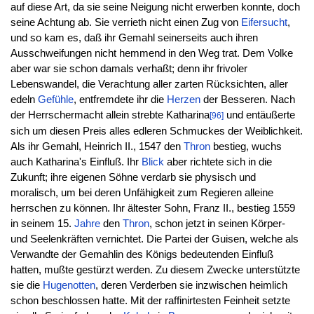
auf diese Art, da sie seine Neigung nicht erwerben konnte, doch
seine Achtung ab. Sie verrieth nicht einen Zug von
Eifersucht
,
und so kam es, daß ihr Gemahl seinerseits auch ihren
Ausschweifungen nicht hemmend in den Weg trat. Dem Volke
aber war sie schon damals verhaßt; denn ihr frivoler
Lebenswandel, die Verachtung aller zarten Rücksichten, aller
edeln
Gefühle
, entfremdete ihr die
Herzen
der Besseren. Nach
der Herrschermacht allein strebte Katharina
und entäußerte
[96]
sich um diesen Preis alles edleren Schmuckes der Weiblichkeit.
Als ihr Gemahl, Heinrich II., 1547 den
Thron
bestieg, wuchs
auch Katharina's Einfluß. Ihr
Blick
aber richtete sich in die
Zukunft; ihre eigenen Söhne verdarb sie physisch und
moralisch, um bei deren Unfähigkeit zum Regieren alleine
herrschen zu können. Ihr ältester Sohn, Franz II., bestieg 1559
in seinem 15.
Jahre
den
Thron
, schon jetzt in seinen Körper-
und Seelenkräften vernichtet. Die Partei der Guisen, welche als
Verwandte der Gemahlin des Königs bedeutenden Einfluß
hatten, mußte gestürzt werden. Zu diesem Zwecke unterstützte
sie die
Hugenotten
, deren Verderben sie inzwischen heimlich
schon beschlossen hatte. Mit der raffinirtesten Feinheit setzte