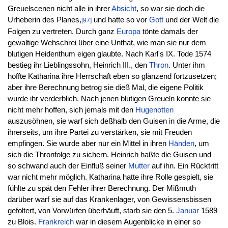
Greuelscenen nicht alle in ihrer
Absicht
, so war sie doch die
Urheberin des Planes,
und hatte so vor
Gott
und der Welt die
[97]
Folgen zu vertreten. Durch ganz
Europa
tönte damals der
gewaltige Wehschrei über eine Unthat, wie man sie nur dem
blutigen Heidenthum eigen glaubte. Nach Karl's IX. Tode 1574
bestieg ihr Lieblingssohn, Heinrich III., den
Thron
. Unter ihm
hoffte Katharina ihre Herrschaft eben so glänzend fortzusetzen;
aber ihre Berechnung betrog sie dieß Mal, die eigene Politik
wurde ihr verderblich. Nach jenen blutigen Greueln konnte sie
nicht mehr hoffen, sich jemals mit den
Hugenotten
auszusöhnen, sie warf sich deßhalb den Guisen in die Arme, die
ihrerseits, um ihre Partei zu verstärken, sie mit Freuden
empfingen. Sie wurde aber nur ein Mittel in ihren
Händen
, um
sich die Thronfolge zu sichern. Heinrich haßte die Guisen und
so schwand auch der Einfluß seiner
Mutter
auf ihn. Ein Rücktritt
war nicht mehr möglich. Katharina hatte ihre Rolle gespielt, sie
fühlte zu spät den Fehler ihrer Berechnung. Der Mißmuth
darüber warf sie auf das Krankenlager, von Gewissensbissen
gefoltert, von Vorwürfen überhäuft, starb sie den 5.
Januar
1589
zu Blois.
Frankreich
war in diesem Augenblicke in einer so