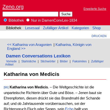
Zeno.org
Erweiterte Suche
Bibliothek
Nur in DamenConvLex-1834
Bibliothek
Lesesaal
Zufälliger Artikel
Kategorien
Shop
DRUCKEN
<< Katharina von Aragonien
|
Katharina, Königin von
England >>
Damen Conversations Lexikon
Vorrede
|
Stahlstiche
|
Stichwörter
|
Bilder
|
Faksimiles
|
Zufälliger
Artikel
Katharina von Medicis
Katharina von Medicis
. – Die Weltgeschichte ist die
[96]
unparteiische Richterin über Gute und Böse. – Jenen baut sie
Ehrenpforten, diesen drückt sie das Brandmahl der Schande
auf; und ob Jahrtausende vorüberrauschen, sei der
Richterspruch Fluch oder Segen, sein
Echo
hallt von