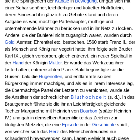
sie alle Springfedern der
Kabale
in
Bewegung
, umgab sich mit
einer Schar schöner, leichtfertiger und koketter Hoffräulein,
deren Sinnesart ihr gänzlich zu Gebote stand und deren
Aufgabe es war, mächtige Parteihäupter, muthige und
unternehmende Männer zu berücken und in ihr Netz zu locken.
Andere, die der Buhlerei nicht zugänglich waren, wurden durch
Gold
, Aemter, Ehrentitel etc. bestochen. 1560 starb Franz II., der
als Mensch und König nur vegetirt hatte; ihm folgte sein Bruder
Karl IX., gleich verdorben, gleich entnervt, ein neuer Spielball in
der
Hand
der Königin
Mutter
. Er wurde das Werkzeug ihrer
lasterhaften, entmenschten Plane. Bald begünstigte sie die
Guisen, bald die
Hugenotten
, und entflammte so den
Bürgerkrieg immer mächtiger, und als es in ihrem Interesse lag,
die übermächtige Partei der Letztern zu vernichten, wurde sie
die Anstifterin der schrecklichen
Bluthochzeit
(s. d.). In das
Brautgemach führte sie die ihr an Leichtfertigkeit gleichende
Tochter Margarethe mit Heinrich von
Bourbon
(später Heinrich
IV.) und gab in demselben Augenblicke das Zeichen zur
blutigsten Metzelei, die eine
Episode
in der
Geschichte
spielt,
von welcher sich das
Herz
des Menschenfreundes nur
schaudernd hinwegwenden kann. Lagen vielleicht auch diese