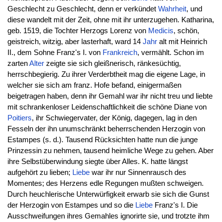
Geschlecht zu Geschlecht, denn er verkündet
Wahrheit
, und
diese wandelt mit der Zeit, ohne mit ihr unterzugehen. Katharina,
geb. 1519, die Tochter Herzogs Lorenz von
Medicis
, schön,
geistreich, witzig, aber lasterhaft, ward 14
Jahr
alt mit Heinrich
II., dem Sohne Franz's I. von
Frankreich
, vermählt. Schon im
zarten
Alter
zeigte sie sich gleißnerisch, ränkesüchtig,
herrschbegierig. Zu ihrer Verderbtheit mag die eigene Lage, in
welcher sie sich am franz. Hofe befand, einigermaßen
beigetragen haben, denn ihr Gemahl war ihr nicht treu und liebte
mit schrankenloser Leidenschaftlichkeit die schöne Diane von
Poitiers
, ihr Schwiegervater, der König, dagegen, lag in den
Fesseln der ihn unumschränkt beherrschenden Herzogin von
Estampes (s. d.). Tausend Rücksichten hatte nun die junge
Prinzessin zu nehmen, tausend heimliche Wege zu gehen. Aber
ihre Selbstüberwindung siegte über Alles. K. hatte längst
aufgehört zu lieben;
Liebe
war ihr nur Sinnenrausch des
Momentes; des Herzens edle Regungen mußten schweigen.
Durch heuchlerische Unterwürfigkeit erwarb sie sich die Gunst
der Herzogin von Estampes und so die
Liebe
Franz's I. Die
Ausschweifungen ihres Gemahles ignorirte sie, und trotzte ihm