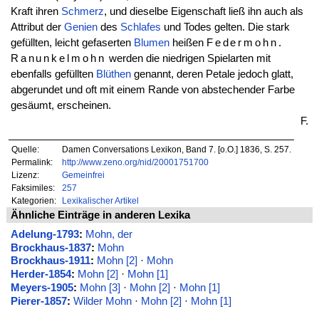
Kraft ihren
Schmerz
, und dieselbe Eigenschaft ließ ihn auch als
Attribut der
Genien
des
Schlafes
und Todes gelten. Die stark
gefüllten, leicht gefaserten
Blumen
heißen
Federmohn.
Ranunkelmohn
werden die niedrigen Spielarten mit
ebenfalls gefüllten
Blüthen
genannt, deren Petale jedoch glatt,
abgerundet und oft mit einem Rande von abstechender Farbe
gesäumt, erscheinen.
F.
Quelle:
Damen Conversations Lexikon, Band 7. [o.O.] 1836, S. 257.
Permalink:
http://www.zeno.org/nid/20001751700
Lizenz:
Gemeinfrei
Faksimiles:
257
Kategorien:
Lexikalischer Artikel
Ähnliche Einträge in anderen Lexika
Adelung-1793
:
Mohn, der
Brockhaus-1837
:
Mohn
Brockhaus-1911
:
Mohn [2]
·
Mohn
Herder-1854
:
Mohn [2]
·
Mohn [1]
Meyers-1905
:
Mohn [3]
·
Mohn [2]
·
Mohn [1]
Pierer-1857
:
Wilder Mohn
·
Mohn [2]
·
Mohn [1]