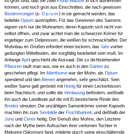
so groß sind, daß sie zwei
Pfund
Wasser
in sich aufnehmen
können, und noch grün aus Einschnitten, die nach gewissen
Bestimmungen
(s.
Opium
) in sie gemacht werden, das
beliebte
Opium
auströpfeln. Für das Gewinnen des Samens
eignen sich nur die Mohnarten, deren Kapseln sich nicht von
selbst öffnen, und zwar achtet man die schwarzen Körner für
ergiebiger zum Oelpressen, die weißen für schmackhafter. Der
Mohnbau im Großen erfordert einen lockern, das
Jahr
vorher
gedüngten Mittelboden, der sorgfältig bearbeitet sein muß. Im
Anfange
April
geschieht die Aussaat. Die zu dichtstehenden
Pflanzen
rauft man aus, wie es auch in den
Gärten
zu
geschehen pflegt. Im
Alterthume
war der Mohn, als
Opium
spendend und den
Bienen
angenehm, sehr geschätzt. Sein
weißer Same galt geröstet mit
Honig
für einen Leckerbissen
beim Nachtisch, und sollte die
Verdauung
befördern, weßhalb
ihn auch die Landleute auf die mit Ei bestrichene Rinde des
Brodes
streuten. Die unzähligen Samenkörner seiner Kapseln
machten ihn zum
Sinnbilde
der
Fruchtbarkeit
, und deßhalb der
Juno
und
Ceres
heilig. Der Genuß des Mohns, den Letztere
nach der Mythe beim Aufsuchen ihrer verlornen Tochter in
Mekome (Sikymon) fand, milderte durch seine einschläfernde