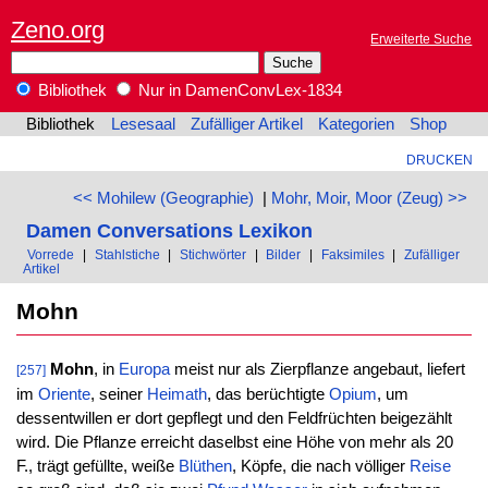
Zeno.org
Erweiterte Suche
Bibliothek
Nur in DamenConvLex-1834
Bibliothek
Lesesaal
Zufälliger Artikel
Kategorien
Shop
DRUCKEN
<< Mohilew (Geographie)
|
Mohr, Moir, Moor (Zeug) >>
Damen Conversations Lexikon
Vorrede
|
Stahlstiche
|
Stichwörter
|
Bilder
|
Faksimiles
|
Zufälliger
Artikel
Mohn
Mohn
, in
Europa
meist nur als Zierpflanze angebaut, liefert
[257]
im
Oriente
, seiner
Heimath
, das berüchtigte
Opium
, um
dessentwillen er dort gepflegt und den Feldfrüchten beigezählt
wird. Die Pflanze erreicht daselbst eine Höhe von mehr als 20
F., trägt gefüllte, weiße
Blüthen
, Köpfe, die nach völliger
Reise