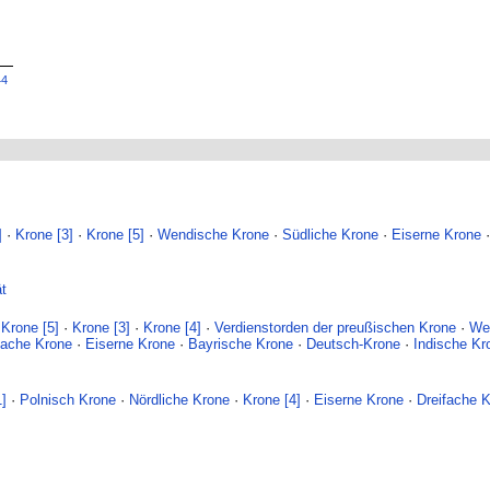
44
]
·
Krone [3]
·
Krone [5]
·
Wendische Krone
·
Südliche Krone
·
Eiserne Krone
ät
·
Krone [5]
·
Krone [3]
·
Krone [4]
·
Verdienstorden der preußischen Krone
·
We
fache Krone
·
Eiserne Krone
·
Bayrische Krone
·
Deutsch-Krone
·
Indische Kr
1]
·
Polnisch Krone
·
Nördliche Krone
·
Krone [4]
·
Eiserne Krone
·
Dreifache 