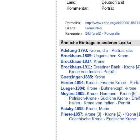
Land:
Deutschland
Kommentar:
Porträt
Permalink:
http://www.zeno.org/nid/200018817
Lizenz:
Gemeinfrei
Kategorien:
Bild (groß)
·
Fotografie
Ähnliche Einträge in anderen Lexika
Adelung-1793
:
Krone, die
·
Porträt, das
Brockhaus-1809
:
Ungarischen Krone
Brockhaus-1837
:
Krone
Brockhaus-1911
:
Dresdner Bank
·
Krone [4
Krone von Indien
·
Porträt
Goetzinger-1885
:
Krone
Herder-1854
:
Krone
·
Eiserne Krone
·
Portr
Lueger-1904
:
Krone
·
Buhnenkopf, -krone
Meyers-1905
:
Krone, Hermann
·
Krone [6]
Polnisch-Krone
·
Südliche Krone
·
Drei
Italien
·
Krone von Indien
·
Porträt
Pataky-1898
:
Krone, Marie
Pierer-1857
:
Krone [3]
·
Krone [2]
·
Krone [
Griechische Krone
·
Englische Krone