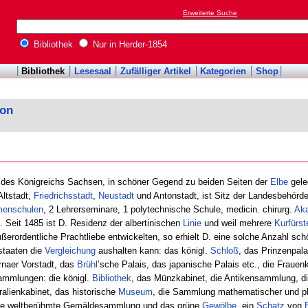
Erweiterte Suche
Bibliothek
Nur in Herder-1854
Bibliothek
Lesesaal
Zufälliger Artikel
Kategorien
Shop
kon
 des Königreichs Sachsen, in schöner Gegend zu beiden Seiten der
Elbe
gele
Altstadt,
Friedrichsstadt
,
Neustadt
und Antonstadt, ist Sitz der Landesbehörde
menschulen
, 2 Lehrerseminare, 1 polytechnische Schule, medicin. chirurg.
Ak
tc. Seit 1485 ist D. Residenz der albertinischen
Linie
und weil mehrere
Kurfürst
ßerordentliche Prachtliebe entwickelten, so erhielt D. eine solche Anzahl
staaten die
Vergleichung
aushalten kann: das königl.
Schloß
, das Prinzenpala
irnaer Vorstadt, das
Brühl
ʼsche Palais, das japanische Palais etc., die Frauenk
ammlungen: die königl.
Bibliothek
, das Münzkabinet, die Antikensammlung, di
ralienkabinet, das historische
Museum
, die Sammlung mathematischer und p
; die weltberühmte Gemäldesammlung und das grüne
Gewölbe
, ein
Schatz
von