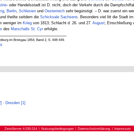
trie
- oder Handelsstadt ist D. nicht, doch der Verkehr durch die Dampfschiffa
zig
,
Berlin
,
Schlesien
und
Oesterreich
sehr begünstigt. – D. war zuerst ein we
nd theilte seitdem die
Schicksale
Sachsens
. Besonders viel litt die Stadt im
m weniger im
Krieg
von 1813; Schlacht d. 26. und 27.
August
; Einschließung 
s
des
Marschalls
St. Cyr
erfolgte.
iburg im Breisgau 1854, Band 2, S. 448-449.
18
2]
·
Dresden [1]
ZenoServer 4.030.014
Nutzungsbedingungen
Datenschutzerklärung
Impressum