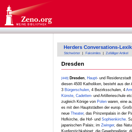
Herders Conversations-Lexi
Stichwörter
|
Faksimiles
|
Zufälliger Artikel
Dresden
Dresden
,
Haupt
- und Residenzstadt
[448]
diesen 4500 Katholiken, besteht aus der 
3
Bürgerschulen
, 4 Bezirksschulen, 4
Ar
Künste
,
Cadetten
- und Artillerieschule e
zugleich Könige von
Polen
waren, eine au
es mit den Hauptstädten der europ. Groß
neue
Theater
, das Prinzenpalais in der P
Hofkirche, die Hof- und
Sophienkirche
. S
japanischen Palais; im
Zwinger
, das Natu
Kupferstichkabinet; die Gewehrgallerie