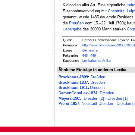
Kleinodien aller Art. Eine eigentliche
Indus
Eisenbahnverbindung mit
Chemnitz
,
Leip
genannt, wurde 1485 dauernde Residenz u
die
Preußen
vom 15.–22. Juli 1760); kau
Uebergabe
des 30000 Mann starken
Corp
Quelle:
Herders Conversations-Lexikon. Fre
Permalink:
http://www.zeno.org/nid/200033070
Lizenz:
Gemeinfrei
Faksimiles:
448
|
449
Kategorien:
Lexikalischer Artikel
Ähnliche Einträge in anderen Lexika
Brockhaus-1809
:
Dreßden
Brockhaus-1837
:
Dresden
Brockhaus-1911
:
Dresden
DamenConvLex-1834
:
Dresden
Meyers-1905
:
Dresden [2]
·
Dresden [1]
Pierer-1857
:
Neustadt-Dresden
·
Dresden [