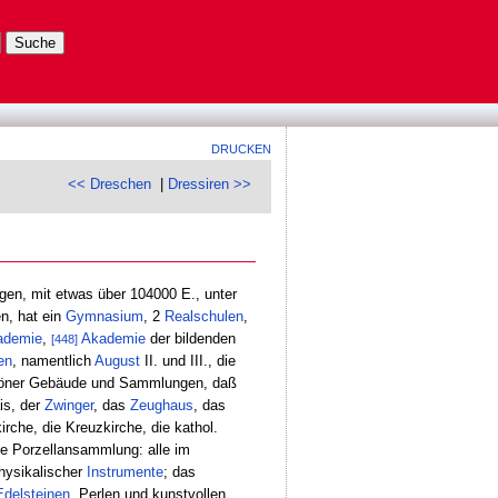
DRUCKEN
<< Dreschen
|
Dressiren >>
gen, mit etwas über 104000 E., unter
n, hat ein
Gymnasium
, 2
Realschulen
,
ademie
,
Akademie
der bildenden
[448]
en
, namentlich
August
II. und III., die
 schöner Gebäude und Sammlungen, daß
is, der
Zwinger
, das
Zeughaus
, das
irche, die Kreuzkirche, die kathol.
e Porzellansammlung: alle im
hysikalischer
Instrumente
; das
Edelsteinen
, Perlen und kunstvollen