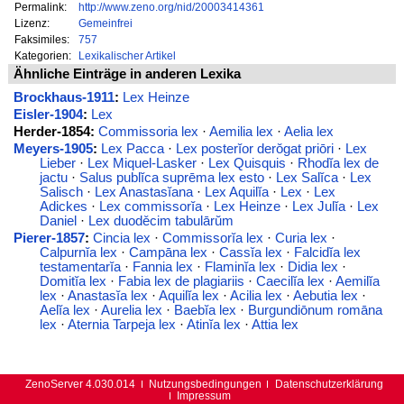
Permalink:
http://www.zeno.org/nid/20003414361
Lizenz:
Gemeinfrei
Faksimiles:
757
Kategorien:
Lexikalischer Artikel
Ähnliche Einträge in anderen Lexika
Brockhaus-1911
:
Lex Heinze
Eisler-1904
:
Lex
Herder-1854:
Commissoria lex
·
Aemilia lex
·
Aelia lex
Meyers-1905
:
Lex Pacca
·
Lex posterĭor derŏgat priōri
·
Lex
Lieber
·
Lex Miquel-Lasker
·
Lex Quisquis
·
Rhodĭa lex de
jactu
·
Salus publĭca suprēma lex esto
·
Lex Salĭca
·
Lex
Salisch
·
Lex Anastasĭana
·
Lex Aquilĭa
·
Lex
·
Lex
Adickes
·
Lex commissorĭa
·
Lex Heinze
·
Lex Julĭa
·
Lex
Daniel
·
Lex duoděcim tabulārŭm
Pierer-1857
:
Cincia lex
·
Commissorĭa lex
·
Curia lex
·
Calpurnĭa lex
·
Campāna lex
·
Cassĭa lex
·
Falcidĭa lex
testamentarĭa
·
Fannia lex
·
Flaminĭa lex
·
Didia lex
·
Domitĭa lex
·
Fabia lex de plagiariis
·
Caecilĭa lex
·
Aemilĭa
lex
·
Anastasĭa lex
·
Aquilĭa lex
·
Acilia lex
·
Aebutia lex
·
Aelĭa lex
·
Aurelia lex
·
Baebĭa lex
·
Burgundiōnum romāna
lex
·
Aternia Tarpeja lex
·
Atinĭa lex
·
Attia lex
ZenoServer 4.030.014
Nutzungsbedingungen
Datenschutzerklärung
Impressum