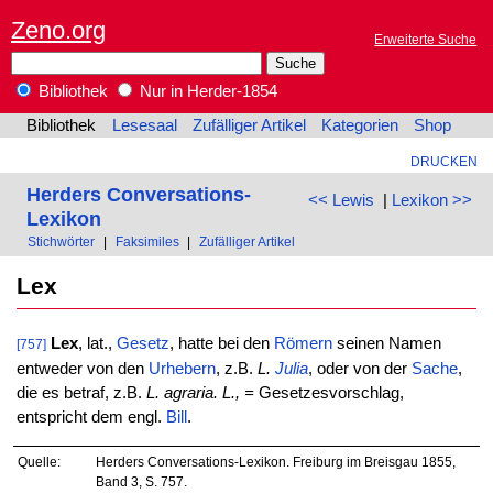
Zeno.org
Erweiterte Suche
Bibliothek
Nur in Herder-1854
Bibliothek
Lesesaal
Zufälliger Artikel
Kategorien
Shop
DRUCKEN
Herders Conversations-
<< Lewis
|
Lexikon >>
Lexikon
Stichwörter
|
Faksimiles
|
Zufälliger Artikel
Lex
Lex
, lat.,
Gesetz
, hatte bei den
Römern
seinen Namen
[757]
entweder von den
Urhebern
, z.B.
L.
Julia
, oder von der
Sache
,
die es betraf, z.B.
L. agraria. L., =
Gesetzesvorschlag,
entspricht dem engl.
Bill
.
Quelle:
Herders Conversations-Lexikon. Freiburg im Breisgau 1855,
Band 3, S. 757.