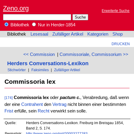
Zeno.org
Erweiterte Suche
Bibliothek
Nur in Herder-1854
Bibliothek
Lesesaal
Zufälliger Artikel
Kategorien
Shop
DRUCKEN
<< Commission
|
Commissoriale, Commissorium >>
Herders Conversations-Lexikon
Stichwörter
|
Faksimiles
|
Zufälliger Artikel
Commissoria lex
Commissoria lex
oder
pactum c.
, Verabredung, daß wenn
[174]
der eine
Contrahent
den
Vertrag
nicht binnen einer bestimmten
Frist
erfülle, sein
Recht
verwirkt sein solle.
Quelle:
Herders Conversations-Lexikon. Freiburg im Breisgau 1854,
Band 2, S. 174.
Permalink:
http://www.zeno.org/nid/20003277283