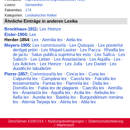
Lizenz:
Gemeinfrei
Faksimiles:
174
Kategorien:
Lexikalischer Artikel
Ähnliche Einträge in anderen Lexika
Brockhaus-1911
:
Lex Heinze
Eisler-1904
:
Lex
Herder-1854:
Lex
·
Aemilia lex
·
Aelia lex
Meyers-1905
:
Lex commissorĭa
·
Lex Quisquis
·
Lex posterĭor
derŏgat priōri
·
Lex Miquel-Lasker
·
Lex Pacca
·
Rhodĭa lex
de jactu
·
Salus publĭca suprēma lex esto
·
Lex Salĭca
·
Lex
Salisch
·
Lex Lieber
·
Lex Anastasĭana
·
Lex Aquilĭa
·
Lex
·
Lex Adickes
·
Lex Heinze
·
Lex Julĭa
·
Lex Daniel
·
Lex
duoděcim tabulārŭm
Pierer-1857
:
Commissorĭa lex
·
Cincia lex
·
Curia lex
·
Calpurnĭa lex
·
Campāna lex
·
Cassĭa lex
·
Falcidĭa lex
testamentarĭa
·
Fannia lex
·
Flaminĭa lex
·
Didia lex
·
Domitĭa lex
·
Fabia lex de plagiariis
·
Caecilĭa lex
·
Aemilĭa
lex
·
Anastasĭa lex
·
Aquilĭa lex
·
Acilia lex
·
Aebutia lex
·
Aelĭa lex
·
Aurelia lex
·
Baebĭa lex
·
Burgundiōnum romāna
lex
·
Aternia Tarpeja lex
·
Atinĭa lex
·
Attia lex
ZenoServer 4.030.014
Nutzungsbedingungen
Datenschutzerklärung
Impressum