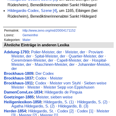
Rüdesheim), Benediktinerinnenabtei Sankt Hildegard
Hildegardis-Codex, Szene [4]
, um 1165, Eibingen (bei
Rüdesheim), Benediktinerinnenabtei Sankt Hildegard
Permalink:
http://www.zeno.org/nid/20004171152
Lizenz:
Gemeinfrei
Kategorien:
Maler
Ähnliche Einträge in anderen Lexika
Adelung-1793
:
Polier-Meister, der
·
Meister, der
·
Proviant-
Meister, der
·
Spital-Meister, der
·
Quartier-Meister, der
·
Ceremōnien-Meister, der
·
Capell-Meister, der
·
Hospital-
Meister, der
·
Maschinen-Meister, der
·
Johanniter-Meister,
der
Brockhaus-1809
:
Der Codex
Brockhaus-1837
:
Codex
·
Meister
Brockhaus-1911
:
Codex
·
Meister vom Stuhl
·
Sieben weise
Meister
·
Meister
·
Meister Sepp von Eppishusen
DamenConvLex-1834
:
Hildegardis de Pinguia
Goetzinger-1885
:
Meister, sieben weise
Heiligenlexikon-1858
:
Hildegardis, S. (1)
·
Hildegardis, S. (2)
·
Agatha Hildegardis, S. (2)
·
Hildegardis, B. (3)
Herder-1854
:
Hildegardis, St.
·
Codex [2]
·
Codex [1]
·
Meister
[3]
·
Meister [2]
·
Meister [1]