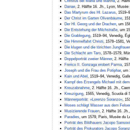
Christus bei Maria und Martha
, 2. Hälf
Danae
, 2. Hälfte 16. Jh., Lyon, Musée
Das Martyrum des Hl. Lazarus
, 1519–9
Der Christ im Garten Olivenbäume
, 15
Der Hl. Georg und der Drachen
, um 156
Die Entstehung der Milchstraße
, um 15
Die Grablegung
, 1519–94, Venedig, Ég
Die Himmelfahrt Christi
, 1578–1581, V
Die klugen und die törichten Jungfraue
Die Schlacht am Taro
, 1578–1579, Mün
Doppelporträt zweier Männer
, 2. Hälft
Frerico II. Gonzaga erobert Parma
, 15
Joseph und die Frau des Potiphar
, um 
Kain und Abel
, 1519–94, Venedig, Galle
Kampf des Erzengels Michael mit dem
Kreuzabnahme
, 2. Hälfte 16. Jh., Ca
Kreuzigung
, 1565, Venedig, Scuola di
Männerporträt: »Lorenzo Soranzo«
, 15
Moses schlägt Wasser aus dem Felse
Musizierende Frauen
, 2. Hälfte 16. Jh
Paradies
, um 1579, Paris, Musée du L
Porträt des Bildhauers Jacopo Sansov
Porträt des Prokurators Jacopo Soran