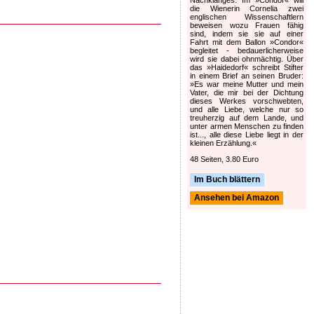
die Wienerin Cornelia zwei
englischen Wissenschaftlern
beweisen wozu Frauen fähig
sind, indem sie sie auf einer
Fahrt mit dem Ballon »Condor«
begleitet - bedauerlicherweise
wird sie dabei ohnmächtig. Über
das »Haidedorf« schreibt Stifter
in einem Brief an seinen Bruder:
»Es war meine Mutter und mein
Vater, die mir bei der Dichtung
dieses Werkes vorschwebten,
und alle Liebe, welche nur so
treuherzig auf dem Lande, und
unter armen Menschen zu finden
ist..., alle diese Liebe liegt in der
kleinen Erzählung.«
48 Seiten, 3.80 Euro
Im Buch blättern
Ansehen bei Amazon