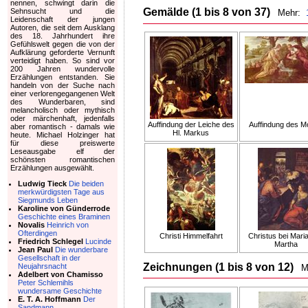
nennen, schwingt darin die
Gemälde (1 bis 8 von 37)
Sehnsucht und die
Mehr:
Leidenschaft der jungen
Autoren, die seit dem Ausklang
des 18. Jahrhundert ihre
Gefühlswelt gegen die von der
Aufklärung geforderte Vernunft
verteidigt haben. So sind vor
200 Jahren wundervolle
Erzählungen entstanden. Sie
handeln von der Suche nach
einer verlorengegangenen Welt
des Wunderbaren, sind
melancholisch oder mythisch
oder märchenhaft, jedenfalls
Auffindung der Leiche des
Auffindung des 
aber romantisch - damals wie
Hl. Markus
heute. Michael Holzinger hat
für diese preiswerte
Leseausgabe elf der
schönsten romantischen
Erzählungen ausgewählt.
Ludwig Tieck
Die beiden
merkwürdigsten Tage aus
Siegmunds Leben
Karoline von Günderrode
Geschichte eines Braminen
Novalis
Heinrich von
Ofterdingen
Christi Himmelfahrt
Christus bei Mari
Friedrich Schlegel
Lucinde
Martha
Jean Paul
Die wunderbare
Gesellschaft in der
Zeichnungen (1 bis 8 von 12)
Neujahrsnacht
M
Adelbert von Chamisso
Peter Schlemihls
wundersame Geschichte
E. T. A. Hoffmann
Der
Sandmann