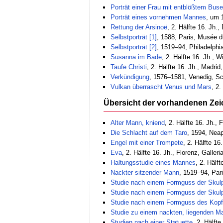
Porträt einer Frau mit entblößtem Bus
Porträt eines vornehmen Mannes
, um 
Rettung der Arsinoë
, 2. Hälfte 16. Jh.
Selbstporträt [1]
, 1588, Paris, Musée 
Selbstporträt [2]
, 1519–94, Philadelph
Susanna im Bade
, 2. Hälfte 16. Jh.,
Taufe Christi
, 2. Hälfte 16. Jh., Madri
Verkündigung
, 1576–1581, Venedig, S
Vulkan überrascht Venus und Mars
, 2.
Übersicht der vorhandenen Ze
Alter Mann, kniend
, 2. Hälfte 16. Jh., 
Die Schlacht auf dem Taro
, 1594, Nea
Engel mit einer Trompete
, 2. Hälfte 16
Eva
, 2. Hälfte 16. Jh., Florenz, Galler
Haltungsstudie eines Mannes
, 2. Hälf
Nackter sitzender Mann
, 1519–94, Par
Studie nach einem Formguss der Skulp
Studie nach einem Formguss der Skulp
Studie nach einem Formguss des Kopfe
Studie zu einem nackten, liegenden M
Studien nach einer Statuette
, 2. Hälf