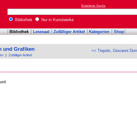
Erweiterte Suche
Bibliothek
Nur in Kunstwerke
Bibliothek
Lesesaal
Zufälliger Artikel
Kategorien
Shop
n und Grafiken
<< Tiepolo, Giovanni Do
en
|
Zufälliger Artikel
usti