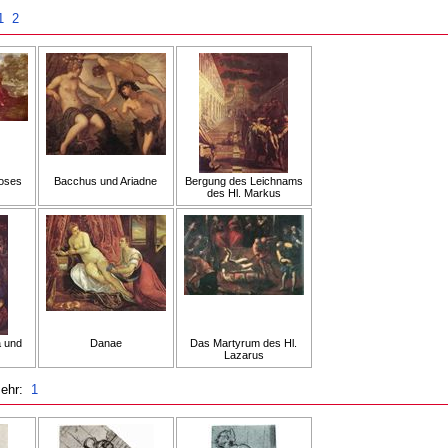
1
2
Moses
Bacchus und Ariadne
Bergung des Leichnams
des Hl. Markus
a und
Danae
Das Martyrum des Hl.
Lazarus
ehr:
1