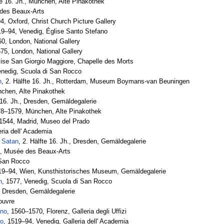
te 16. Jh., München, Alte Pinakothek
 des Beaux-Arts
4, Oxford, Christ Church Picture Gallery
19–94, Venedig, Église Santo Stefano
0, London, National Gallery
75, London, National Gallery
lise San Giorgio Maggiore, Chapelle des Morts
enedig, Scuola di San Rocco
n
, 2. Hälfte 16. Jh., Rotterdam, Museum Boymans-van Beuningen
chen, Alte Pinakothek
e 16. Jh., Dresden, Gemäldegalerie
78–1579, München, Alte Pinakothek
1544, Madrid, Museo del Prado
ria dell' Academia
 Satan
, 2. Hälfte 16. Jh., Dresden, Gemäldegalerie
en, Musée des Beaux-Arts
 San Rocco
19–94, Wien, Kunsthistorisches Museum, Gemäldegalerie
n
, 1577, Venedig, Scuola di San Rocco
., Dresden, Gemäldegalerie
ouvre
ino
, 1560–1570, Florenz, Galleria degli Uffizi
zo
, 1519–94, Venedig, Galleria dell' Academia