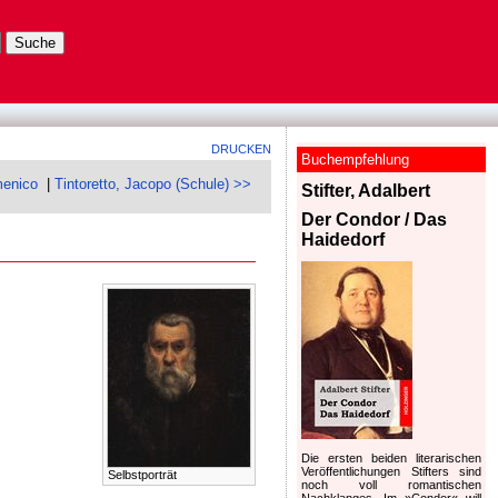
DRUCKEN
Buchempfehlung
menico
|
Tintoretto, Jacopo (Schule) >>
Stifter, Adalbert
Der Condor / Das
Haidedorf
Die ersten beiden literarischen
Veröffentlichungen Stifters sind
Selbstporträt
noch voll romantischen
Nachklanges. Im »Condor« will