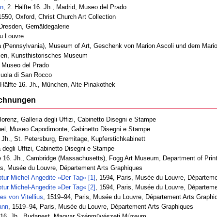
en
, 2. Hälfte 16. Jh., Madrid, Museo del Prado
1550, Oxford, Christ Church Art Collection
, Dresden, Gemäldegalerie
du Louvre
ia (Pennsylvania), Museum of Art, Geschenk von Marion Ascoli und dem Mari
 Wien, Kunsthistorisches Museum
d, Museo del Prado
cuola di San Rocco
 Hälfte 16. Jh., München, Alte Pinakothek
ichnungen
Florenz, Galleria degli Uffizi, Cabinetto Disegni e Stampe
pel, Museo Capodimonte, Gabinetto Disegni e Stampe
. Jh., St. Petersburg, Eremitage, Kupferstichkabinett
ia degli Uffizi, Cabinetto Disegni e Stampe
te 16. Jh., Cambridge (Massachusetts), Fogg Art Museum, Department of Prin
is, Musée du Louvre, Département Arts Graphiques
tur Michel-Angedite »Der Tag« [1]
, 1594, Paris, Musée du Louvre, Départeme
tur Michel-Angedite »Der Tag« [2]
, 1594, Paris, Musée du Louvre, Départeme
s von Vitellius
, 1519–94, Paris, Musée du Louvre, Département Arts Graphi
ann
, 1519–94, Paris, Musée du Louvre, Département Arts Graphiques
te 16. Jh., Budapest, Magyar Szépmüvészeti Múzeum