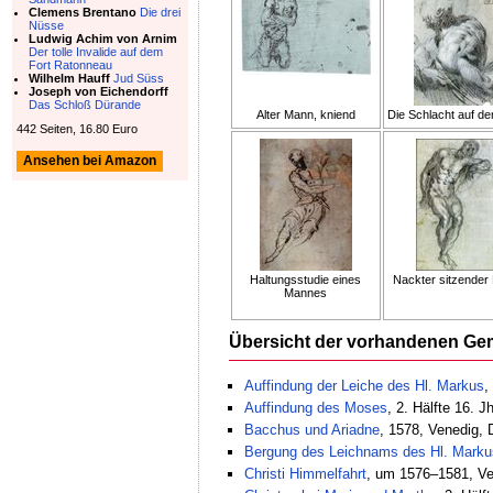
Clemens Brentano
Die drei
Nüsse
Ludwig Achim von Arnim
Der tolle Invalide auf dem
Fort Ratonneau
Wilhelm Hauff
Jud Süss
Joseph von Eichendorff
Das Schloß Dürande
Alter Mann, kniend
Die Schlacht auf d
442 Seiten, 16.80 Euro
Ansehen bei Amazon
Haltungsstudie eines
Nackter sitzender
Mannes
Übersicht der vorhandenen Ge
Auffindung der Leiche des Hl. Markus
,
Auffindung des Moses
, 2. Hälfte 16. 
Bacchus und Ariadne
, 1578, Venedig, 
Bergung des Leichnams des Hl. Marku
Christi Himmelfahrt
, um 1576–1581, Ve