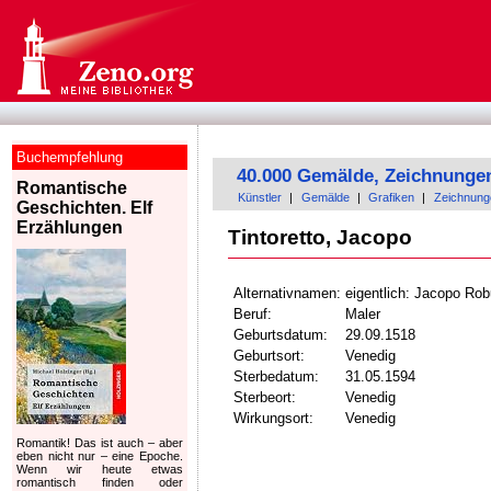
Buchempfehlung
40.000 Gemälde, Zeichnunge
Romantische
Künstler
|
Gemälde
|
Grafiken
|
Zeichnung
Geschichten. Elf
Erzählungen
Tintoretto, Jacopo
Alternativnamen:
eigentlich: Jacopo Rob
Beruf:
Maler
Geburtsdatum:
29.09.1518
Geburtsort:
Venedig
Sterbedatum:
31.05.1594
Sterbeort:
Venedig
Wirkungsort:
Venedig
Romantik! Das ist auch – aber
eben nicht nur – eine Epoche.
Wenn wir heute etwas
romantisch finden oder