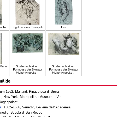
em Taro
Engel mit einer Trompete
Eva
 Mann
Studie nach einem
Studie nach einem
Formguss der Skulptur
Formguss der Skulptur
Michel-Angedite ...
Michel-Angedite ...
mälde
 um 1562, Mailand, Pinacoteca di Brera
Jh., New York, Metropolitan Museum of Art
Dogenpalast
s
, 1562–1566, Venedig, Galleria dell' Academia
nedig, Scuola di San Rocco