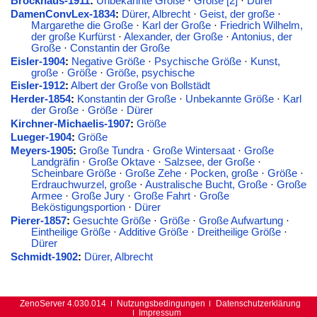
Brockhaus-1911
:
Unbekannte Größe
·
Große [2]
·
Dürer
DamenConvLex-1834
:
Dürer, Albrecht
·
Geist, der große
·
Margarethe die Große
·
Karl der Große
·
Friedrich Wilhelm,
der große Kurfürst
·
Alexander, der Große
·
Antonius, der
Große
·
Constantin der Große
Eisler-1904
:
Negative Größe
·
Psychische Größe
·
Kunst,
große
·
Größe
·
Größe, psychische
Eisler-1912
:
Albert der Große von Bollstädt
Herder-1854
:
Konstantin der Große
·
Unbekannte Größe
·
Karl
der Große
·
Größe
·
Dürer
Kirchner-Michaelis-1907
:
Größe
Lueger-1904
:
Größe
Meyers-1905
:
Große Tundra
·
Große Wintersaat
·
Große
Landgräfin
·
Große Oktave
·
Salzsee, der Große
·
Scheinbare Größe
·
Große Zehe
·
Pocken, große
·
Größe
·
Erdrauchwurzel, große
·
Australische Bucht, Große
·
Große
Armee
·
Große Jury
·
Große Fahrt
·
Große
Beköstigungsportion
·
Dürer
Pierer-1857
:
Gesuchte Größe
·
Größe
·
Große Aufwartung
·
Eintheilige Größe
·
Additive Größe
·
Dreitheilige Größe
·
Dürer
Schmidt-1902
:
Dürer, Albrecht
ZenoServer 4.030.014
Nutzungsbedingungen
Datenschutzerklärung
Impressum