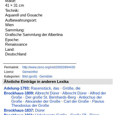
Maße:
41 × 31 cm
Technik:
Aquarell und Gouache
Aufbewahrungsort:
Wien
Sammlung:
Grafische Sammlung der Albertina
Epoche:
Renaissance
Land:
Deutschland
Permalink:
http://www.zeno.org/nid/20003994430
Lizenz:
Gemeinfrei
Kategorien:
Bild (groß)
·
Gemälde
Ähnliche Einträge in anderen Lexika
Adelung-1793
:
Rasenstück, das
·
Größe, die
Brockhaus-1809
:
Albrecht Dürer
·
Albrecht Dürer
·
Alfred der
Große
·
Der große St. Bernhards-Berg
·
Antiochus der
Große
·
Alexander der Große
·
Carl der Große
·
Flavius
Theodosius der Große
Brockhaus-1837
:
Dürer