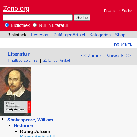
Zeno.org
Erweiterte Suche
Bibliothek
Nur in Literatur
Bibliothek
Lesesaal
Zufälliger Artikel
Kategorien
Shop
DRUCKEN
Literatur
<< Zurück
|
Vorwärts >>
Inhaltsverzeichnis
|
Zufälliger Artikel
Shakespeare, William
Historien
König Johann
König Richard II.