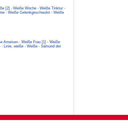
ße [2]
·
Weiße Woche
·
Weiße Tinktur
·
nie
·
Weiße Gelenkgeschwulst
·
Weiße
ße Ameisen
·
Weiße Frau [1]
·
Weiße
e
·
Linie, weiße
·
Weiße
·
Sämund der