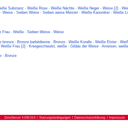
eiße Substanz
·
Weiße Rose
·
Weiße Nächte
·
Weiße Neger
·
Weise [2]
·
Wei
·
Weise
·
Sieben Weise
·
Sieben weise Meister
·
Weiße Kanoniker
·
Weiße Li
e Frau
·
Weiße
·
Sieben Weise
·
Weise
e bronze
·
Bronze barbédienne
·
Bronze
·
Weiße Koralle
·
Weiße Elster
·
Wei
·
Weiße Frau [2]
·
Kniegeschwulst, weiße
·
Gildas der Weise
·
Ameisen, weiß
e
·
Bronze
ZenoServer 4.030.014
Nutzungsbedingungen
Datenschutzerklärung
Impressum