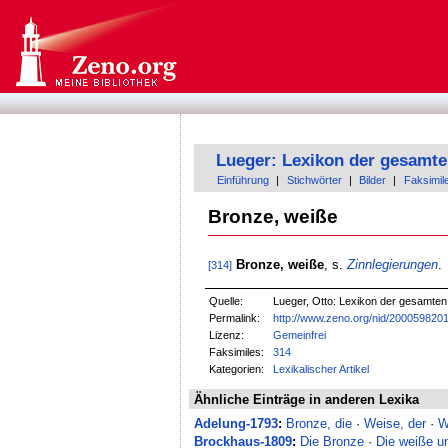
Lueger: Lexikon der gesamte
Einführung
|
Stichwörter
|
Bilder
|
Faksimil
Bronze, weiße
Bronze, weiße
, s.
Zinnlegierungen
.
[314]
Quelle:
Lueger, Otto: Lexikon der gesamten T
Permalink:
http://www.zeno.org/nid/200059820
Lizenz:
Gemeinfrei
Faksimiles:
314
Kategorien:
Lexikalischer Artikel
Ähnliche Einträge in anderen Lexika
Adelung-1793
:
Bronze, die
·
Weise, der
·
W
Brockhaus-1809
:
Die Bronze
·
Die weiße u