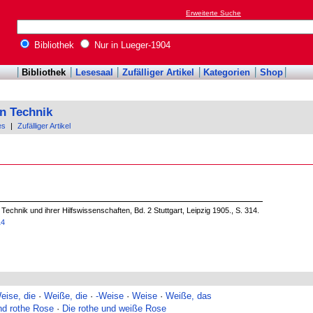
Erweiterte Suche
Bibliothek
Nur in Lueger-1904
Bibliothek
Lesesaal
Zufälliger Artikel
Kategorien
Shop
n Technik
es
|
Zufälliger Artikel
echnik und ihrer Hilfswissenschaften, Bd. 2 Stuttgart, Leipzig 1905., S. 314.
14
eise, die
·
Weiße, die
·
-Weise
·
Weise
·
Weiße, das
nd rothe Rose
·
Die rothe und weiße Rose