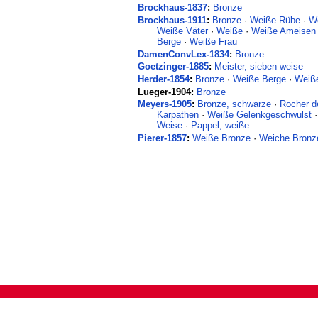
Brockhaus-1837
:
Bronze
Brockhaus-1911
:
Bronze
·
Weiße Rübe
·
W
Weiße Väter
·
Weiße
·
Weiße Ameisen
Berge
·
Weiße Frau
DamenConvLex-1834
:
Bronze
Goetzinger-1885
:
Meister, sieben weise
Herder-1854
:
Bronze
·
Weiße Berge
·
Weiß
Lueger-1904:
Bronze
Meyers-1905
:
Bronze, schwarze
·
Rocher d
Karpathen
·
Weiße Gelenkgeschwulst
Weise
·
Pappel, weiße
Pierer-1857
:
Weiße Bronze
·
Weiche Bronz