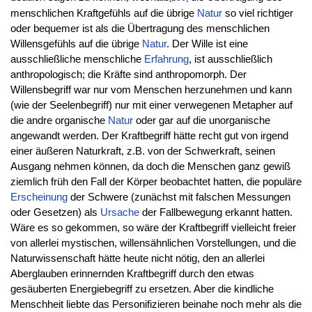
menschlichen Kraftgefühls auf die übrige
Natur
so viel richtiger
oder bequemer ist als die Übertragung des menschlichen
Willensgefühls auf die übrige
Natur
. Der Wille ist eine
ausschließliche menschliche
Erfahrung
, ist ausschließlich
anthropologisch; die Kräfte sind anthropomorph. Der
Willensbegriff war nur vom Menschen herzunehmen und kann
(wie der Seelenbegriff) nur mit einer verwegenen Metapher auf
die andre organische
Natur
oder gar auf die unorganische
angewandt werden. Der Kraftbegriff hätte recht gut von irgend
einer äußeren Naturkraft, z.B. von der Schwerkraft, seinen
Ausgang nehmen können, da doch die Menschen ganz gewiß
ziemlich früh den Fall der Körper beobachtet hatten, die populäre
Erscheinung
der Schwere (zunächst mit falschen Messungen
oder Gesetzen) als
Ursache
der Fallbewegung erkannt hatten.
Wäre es so gekommen, so wäre der Kraftbegriff vielleicht freier
von allerlei mystischen, willensähnlichen Vorstellungen, und die
Naturwissenschaft hätte heute nicht nötig, den an allerlei
Aberglauben erinnernden Kraftbegriff durch den etwas
gesäuberten Energiebegriff zu ersetzen. Aber die kindliche
Menschheit liebte das Personifizieren beinahe noch mehr als die