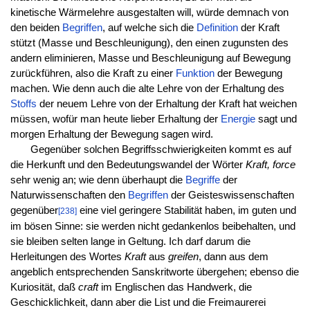
kinetische Wärmelehre ausgestalten will, würde demnach von
den beiden
Begriffen
, auf welche sich die
Definition
der Kraft
stützt (Masse und Beschleunigung), den einen zugunsten des
andern eliminieren, Masse und Beschleunigung auf Bewegung
zurückführen, also die Kraft zu einer
Funktion
der Bewegung
machen. Wie denn auch die alte Lehre von der Erhaltung des
Stoffs
der neuem Lehre von der Erhaltung der Kraft hat weichen
müssen, wofür man heute lieber Erhaltung der
Energie
sagt und
morgen Erhaltung der Bewegung sagen wird.
Gegenüber solchen Begriffsschwierigkeiten kommt es auf
die Herkunft und den Bedeutungswandel der Wörter
Kraft, force
sehr wenig an; wie denn überhaupt die
Begriffe
der
Naturwissenschaften den
Begriffen
der Geisteswissenschaften
gegenüber
eine viel geringere Stabilität haben, im guten und
[238]
im bösen Sinne: sie werden nicht gedankenlos beibehalten, und
sie bleiben selten lange in Geltung. Ich darf darum die
Herleitungen des Wortes
Kraft
aus
greifen
, dann aus dem
angeblich entsprechenden Sanskritworte übergehen; ebenso die
Kuriosität, daß
craft
im Englischen das Handwerk, die
Geschicklichkeit, dann aber die List und die Freimaurerei