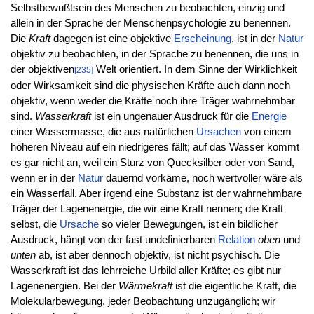
Selbstbewußtsein des Menschen zu beobachten, einzig und
allein in der Sprache der Menschenpsychologie zu benennen.
Die
Kraft
dagegen ist eine objektive
Erscheinung
, ist in der
Natur
objektiv zu beobachten, in der Sprache zu benennen, die uns in
der objektiven
Welt orientiert. In dem Sinne der Wirklichkeit
[235]
oder Wirksamkeit sind die physischen Kräfte auch dann noch
objektiv, wenn weder die Kräfte noch ihre Träger wahrnehmbar
sind.
Wasserkraft
ist ein ungenauer Ausdruck für die
Energie
einer Wassermasse, die aus natürlichen
Ursachen
von einem
höheren Niveau auf ein niedrigeres fällt; auf das Wasser kommt
es gar nicht an, weil ein Sturz von Quecksilber oder von Sand,
wenn er in der
Natur
dauernd vorkäme, noch wertvoller wäre als
ein Wasserfall. Aber irgend eine Substanz ist der wahrnehmbare
Träger der Lagenenergie, die wir eine Kraft nennen; die Kraft
selbst, die
Ursache
so vieler Bewegungen, ist ein bildlicher
Ausdruck, hängt von der fast undefinierbaren
Relation
oben
und
unten
ab, ist aber dennoch objektiv, ist nicht psychisch. Die
Wasserkraft ist das lehrreiche Urbild aller Kräfte; es gibt nur
Lagenenergien. Bei der
Wärmekraft
ist die eigentliche Kraft, die
Molekularbewegung, jeder Beobachtung unzugänglich; wir