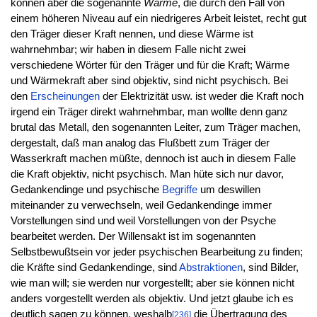
können aber die sogenannte
Wärme
, die durch den Fall von
einem höheren Niveau auf ein niedrigeres Arbeit leistet, recht gut
den Träger dieser Kraft nennen, und diese Wärme ist
wahrnehmbar; wir haben in diesem Falle nicht zwei
verschiedene Wörter für den Träger und für die Kraft; Wärme
und Wärmekraft aber sind objektiv, sind nicht psychisch. Bei
den
Erscheinungen
der Elektrizität usw. ist weder die Kraft noch
irgend ein Träger direkt wahrnehmbar, man wollte denn ganz
brutal das Metall, den sogenannten Leiter, zum Träger machen,
dergestalt, daß man analog das Flußbett zum Träger der
Wasserkraft machen müßte, dennoch ist auch in diesem Falle
die Kraft objektiv, nicht psychisch. Man hüte sich nur davor,
Gedankendinge und psychische
Begriffe
um deswillen
miteinander zu verwechseln, weil Gedankendinge immer
Vorstellungen sind und weil Vorstellungen von der Psyche
bearbeitet werden. Der Willensakt ist im sogenannten
Selbstbewußtsein vor jeder psychischen Bearbeitung zu finden;
die Kräfte sind Gedankendinge, sind
Abstraktionen
, sind Bilder,
wie man will; sie werden nur vorgestellt; aber sie können nicht
anders vorgestellt werden als objektiv. Und jetzt glaube ich es
deutlich sagen zu können, weshalb
die Übertragung des
[236]