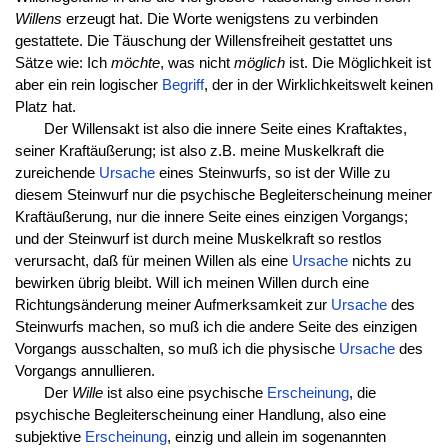
Willens
erzeugt hat. Die Worte wenigstens zu verbinden
gestattete. Die Täuschung der Willensfreiheit gestattet uns
Sätze wie: Ich
möchte
, was nicht
möglich
ist. Die Möglichkeit ist
aber ein rein logischer
Begriff
, der in der Wirklichkeitswelt keinen
Platz hat.
Der Willensakt ist also die innere Seite eines Kraftaktes,
seiner Kraftäußerung; ist also z.B. meine Muskelkraft die
zureichende
Ursache
eines Steinwurfs, so ist der Wille zu
diesem Steinwurf nur die psychische Begleiterscheinung meiner
Kraftäußerung, nur die innere Seite eines einzigen Vorgangs;
und der Steinwurf ist durch meine Muskelkraft so restlos
verursacht, daß für meinen Willen als eine
Ursache
nichts zu
bewirken übrig bleibt. Will ich meinen Willen durch eine
Richtungsänderung meiner Aufmerksamkeit zur
Ursache
des
Steinwurfs machen, so muß ich die andere Seite des einzigen
Vorgangs ausschalten, so muß ich die physische
Ursache
des
Vorgangs annullieren.
Der
Wille
ist also eine psychische
Erscheinung
, die
psychische Begleiterscheinung einer Handlung, also eine
subjektive
Erscheinung
, einzig und allein im sogenannten