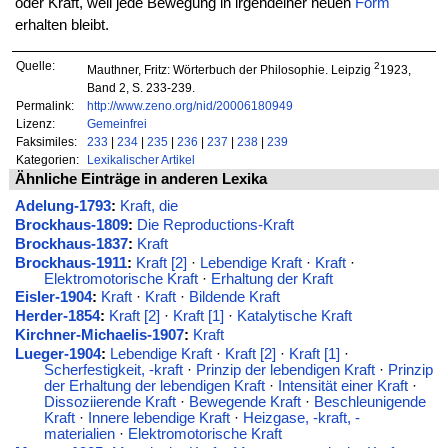
oder Kraft, weil jede Bewegung in irgendeiner neuen
Form
erhalten bleibt.
Quelle:
2
Mauthner, Fritz: Wörterbuch der Philosophie. Leipzig
1923,
Band 2, S. 233-239.
Permalink:
http://www.zeno.org/nid/20006180949
Lizenz:
Gemeinfrei
Faksimiles:
233
|
234
|
235
|
236
|
237
|
238
|
239
Kategorien:
Lexikalischer Artikel
Ähnliche Einträge in anderen Lexika
Adelung-1793
:
Kraft, die
Brockhaus-1809
:
Die Reproductions-Kraft
Brockhaus-1837
:
Kraft
Brockhaus-1911
:
Kraft [2]
·
Lebendige Kraft
·
Kraft
·
Elektromotorische Kraft
·
Erhaltung der Kraft
Eisler-1904
:
Kraft
·
Kraft
·
Bildende Kraft
Herder-1854
:
Kraft [2]
·
Kraft [1]
·
Katalytische Kraft
Kirchner-Michaelis-1907
:
Kraft
Lueger-1904
:
Lebendige Kraft
·
Kraft [2]
·
Kraft [1]
·
Scherfestigkeit, -kraft
·
Prinzip der lebendigen Kraft
·
Prinzip
der Erhaltung der lebendigen Kraft
·
Intensität einer Kraft
·
Dissoziierende Kraft
·
Bewegende Kraft
·
Beschleunigende
Kraft
·
Innere lebendige Kraft
·
Heizgase, -kraft, -
materialien
·
Elektromotorische Kraft