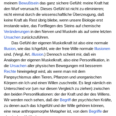
meinem
Bewußtsein
das ganz sichere Gefühl: meine Kraft hat
den Wurf verursacht. Dieses Gefühl ist nicht zu eliminieren;
nicht einmal durch die wissenschaftliche Überzeugung, daß
keine Kraft als Rest übrig bliebe, wenn unsere Biologie erst
imstande wäre, das Fortfliegen des Steins auf chemische
Veränderungen
in den Nerven und Muskeln als auf seine letzten
Ursachen
zurückzuführen.
Das Gefühl der eigenen Muskelkraft ist also eine normale
Illusion
, wie das Ichgefühl, wie der freie Wille normale
Illusionen
sind. (Vergl. Art.
Illusion
.) Dennoch scheint mir, daß ein
Analogen der eigenen Muskelkraft, also eine Personifikation, in
die
Ursachen
aller physischen Bewegungen mit besserem
Rechte
hineingelegt wird, als wenn man mit dem
Panpsychismus allen Tieren, Pflanzen und unorganischen
Körpern ein Ich und einen Willen zuschreibt. Es liegt nämlich ein
Unterschied vor (um nur diesen Vergleich zu ziehen) zwischen
den beiden Personifikationen: der der Kraft und der des Willens.
Wir werden noch sehen, daß der
Begriff
der
psychischen
Kräfte,
zu denen auch das Ichgefühl und der Wille gehören können,
eine neue anthropomorphe Metapher ist, von dem
Begriffe
der