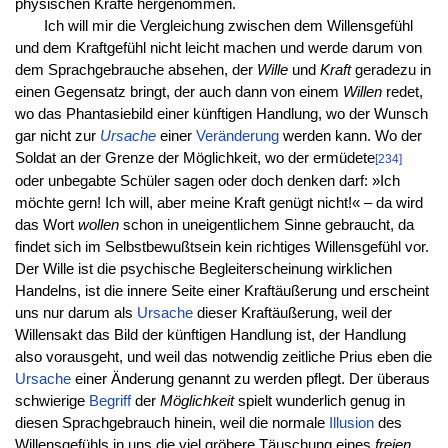
physischen Kräfte hergenommen.
Ich will mir die Vergleichung zwischen dem Willensgefühl
und dem Kraftgefühl nicht leicht machen und werde darum von
dem Sprachgebrauche absehen, der
Wille
und
Kraft
geradezu in
einen Gegensatz bringt, der auch dann von einem
Willen
redet,
wo das Phantasiebild einer künftigen Handlung, wo der Wunsch
gar nicht zur
Ursache
einer
Veränderung
werden kann. Wo der
Soldat an der Grenze der Möglichkeit, wo der ermüdete
[234]
oder unbegabte Schüler sagen oder doch denken darf: »Ich
möchte gern! Ich will, aber meine Kraft genügt nicht!« – da wird
das Wort
wollen
schon in uneigentlichem Sinne gebraucht, da
findet sich im Selbstbewußtsein kein richtiges Willensgefühl vor.
Der Wille ist die psychische Begleiterscheinung wirklichen
Handelns, ist die innere Seite einer Kraftäußerung und erscheint
uns nur darum als
Ursache
dieser Kraftäußerung, weil der
Willensakt das Bild der künftigen Handlung ist, der Handlung
also vorausgeht, und weil das notwendig zeitliche Prius eben die
Ursache
einer Änderung genannt zu werden pflegt. Der überaus
schwierige
Begriff
der
Möglichkeit
spielt wunderlich genug in
diesen Sprachgebrauch hinein, weil die normale
Illusion
des
Willensgefühls in uns die viel gröbere Täuschung eines
freien