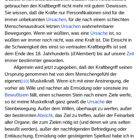
gebrauchen den Kraftbegriff nicht mehr mit gutem Gewissen.
Sie wissen, daß die Kräfte nur Personifikationen sind für die
immer unbekannten
Ursachen
, für die nach einem schlechten
Menschenausdruck letzten
Ursachen
wahrnehmbarer
Bewegungen. Wenn wir wüßten, was eine
Ursache
ist, so
wüßten wir immer noch nicht, was eine Kraft ist. Die Einsicht in
die Schwierigkeit des einst so vertrauten Kraftbegriffs ist seit
dem Ende des 18. Jahrhunderts (d'Alembert) bis auf unsere
Zeit
immer bestimmter geworden.
Allgemein wird jetzt zugegeben, daß der Kraftbegriff seinen
Ursprung genommen hat von dem Menschengefühl der
eigenen
Muskelkraft. Wenn ich mit einer Anstrengung, die
[233]
vorher als Wille und nachher als Ermüdung oder sonstwie ins
Bewußtsein
fällt, einen schweren Stein nach einem Ziele werfe,
so ist meine Muskelkraft ganz gewiß die
Ursache
der
Steinbewegung. Außer dem Willen, überhaupt zu werfen, außer
der bestimmten
Absicht
, das Ziel zu treffen, außer der Feinarbeit
aller Organe, die zum Zielen nötig ist (und deren wir uns selten
bewußt werden), außer der nachfolgenden Befriedigung oder
Enttäuschung, Ermüdung oder gesteigerten Spiellust habe ich in