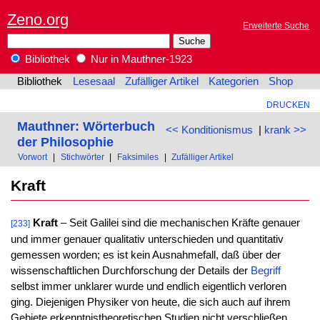
Zeno.org
Erweiterte Suche
Bibliothek
Nur in Mauthner-1923
Bibliothek
Lesesaal
Zufälliger Artikel
Kategorien
Shop
DRUCKEN
Mauthner: Wörterbuch
<< Konditionismus
|
krank >>
der Philosophie
Vorwort
|
Stichwörter
|
Faksimiles
|
Zufälliger Artikel
Kraft
Kraft
– Seit Galilei sind die mechanischen Kräfte genauer
[233]
und immer genauer qualitativ unterschieden und quantitativ
gemessen worden; es ist kein Ausnahmefall, daß über der
wissenschaftlichen Durchforschung der Details der
Begriff
selbst immer unklarer wurde und endlich eigentlich verloren
ging. Diejenigen Physiker von heute, die sich auch auf ihrem
Gebiete erkenntnistheoretischen Studien nicht verschließen,