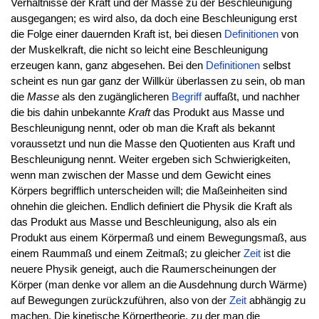
Verhältnisse der Kraft und der Masse zu der Beschleunigung
ausgegangen; es wird also, da doch eine Beschleunigung erst
die Folge einer dauernden Kraft ist, bei diesen
Definitionen
von
der Muskelkraft, die nicht so leicht eine Beschleunigung
erzeugen kann, ganz abgesehen. Bei den
Definitionen
selbst
scheint es nun gar ganz der Willkür überlassen zu sein, ob man
die
Masse
als den zugänglicheren
Begriff
auffaßt, und nachher
die bis dahin unbekannte
Kraft
das Produkt aus Masse und
Beschleunigung nennt, oder ob man die Kraft als bekannt
voraussetzt und nun die Masse den Quotienten aus Kraft und
Beschleunigung nennt. Weiter ergeben sich Schwierigkeiten,
wenn man zwischen der Masse und dem Gewicht eines
Körpers begrifflich unterscheiden will; die Maßeinheiten sind
ohnehin die gleichen. Endlich definiert die Physik die Kraft als
das Produkt aus Masse und Beschleunigung, also als ein
Produkt aus einem Körpermaß und einem Bewegungsmaß, aus
einem Raummaß und einem Zeitmaß; zu gleicher
Zeit
ist die
neuere Physik geneigt, auch die Raumerscheinungen der
Körper (man denke vor allem an die Ausdehnung durch Wärme)
auf Bewegungen zurückzuführen, also von der
Zeit
abhängig zu
machen. Die kinetische Körpertheorie, zu der man die