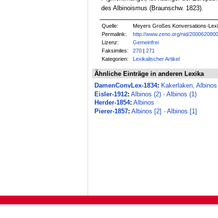
des Albinoismus (Braunschw. 1823).
Quelle:
Meyers Großes Konversations-Lexik
Permalink:
http://www.zeno.org/nid/200062080
Lizenz:
Gemeinfrei
Faksimiles:
270
|
271
Kategorien:
Lexikalischer Artikel
Ähnliche Einträge in anderen Lexika
DamenConvLex-1834
:
Kakerlaken, Albinos
Eisler-1912
:
Albinos (2)
·
Albinos (1)
Herder-1854
:
Albinos
Pierer-1857
:
Albinos [2]
·
Albinos [1]