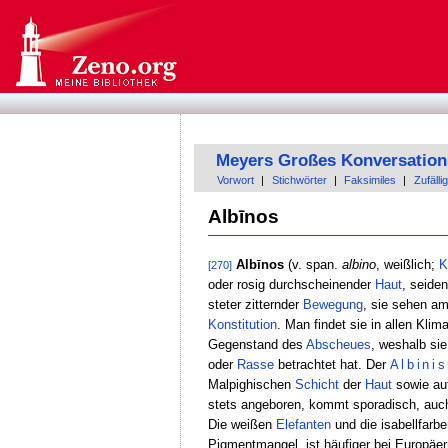
Meyers Großes Konversation
Vorwort
|
Stichwörter
|
Faksimiles
|
Zufällig
Albīnos
Albīnos
(v. span.
albino
, weißlich;
K
[270]
oder rosig durchscheinender
Haut
, seide
steter zitternder
Bewegung
, sie sehen am
Konstitution
. Man findet sie in allen Klim
Gegenstand des
Abscheues
, weshalb si
oder
Rasse
betrachtet hat. Der
Albini
Malpighischen
Schicht
der
Haut
sowie au
stets angeboren, kommt sporadisch, auch e
Die weißen
Elefanten
und die isabellfarb
Pigmentmangel, ist häufiger bei Europäe