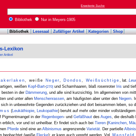
Erweiterte Suche
Bibliothek
Nur in Meyers-1905
Bibliothek
Lesesaal
Zufälliger Artikel
Kategorien
Shop
s-Lexikon
er Artikel
akerlaken
, weiße
Neger
,
Dondos
,
Weißsüchtige
, lat.
Leu
nartigen, weißen
Kopf
-
Bart
-
und Schamhaaren, blaß rosenroter
Iris
und tie
[270]
 besten in der
Dämmerung
, und alle sind kurzsichtig. Im allgemeinen von mit
aten und unter allen
Menschenrassen
, am häufigsten aber unter den
Negern
. 
e sich in unbewohnte Gegenden zurückziehen und dort beisammen leben, so 
smus
(
Leukäthiopie
,
Leukopathie
) beruht auf mehr oder minder vollständige
f Pigmentmangel in der
Regenbogen
- und
Gefäßhaut
des
Auges
, die deshalb 
rblich, vor und ist unheilbar. Er findet sich auch bei
Tieren
(
Kaninchen
,
Mä
enen
Pferde
sind eine an
Albinismus
angrenzende
Varietät
. Der partielle
Albini
rn beobachtet (weiße
Flecke
); er kann auch vererbt werden. Vgl.
Mansfeld