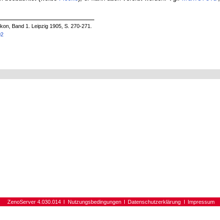
on, Band 1. Leipzig 1905, S. 270-271.
02
ZenoServer 4.030.014
Nutzungsbedingungen
Datenschutzerklärung
Impressum