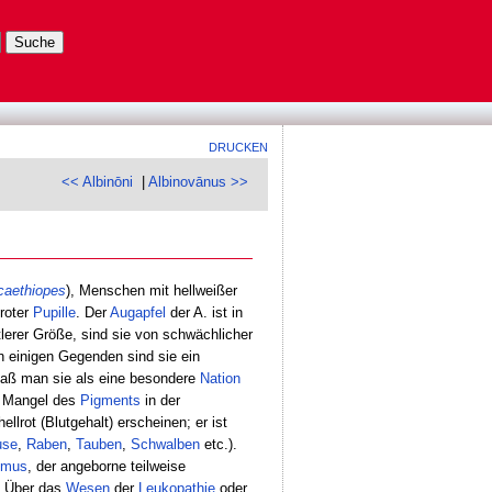
DRUCKEN
<< Albinōni
|
Albinovānus >>
caethiopes
), Menschen mit hellweißer
froter
Pupille
. Der
Augapfel
der A. ist in
tlerer Größe, sind sie von schwächlicher
In einigen Gegenden sind sie ein
daß man sie als eine besondere
Nation
m Mangel des
Pigments
in der
hellrot (Blutgehalt) erscheinen; er ist
use
,
Raben
,
Tauben
,
Schwalben
etc.).
smus
, der angeborne teilweise
, Über das
Wesen
der
Leukopathie
oder