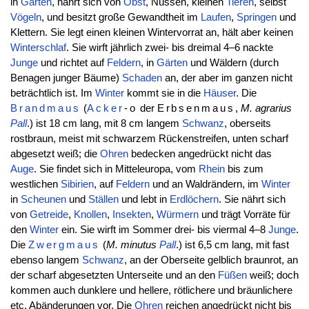
in
Gärten
, nährt sich von
Obst
, Nüssen, kleinen
Tieren
, selbst
Vögeln
, und besitzt große Gewandtheit im
Laufen
,
Springen
und
Klettern. Sie legt einen kleinen Wintervorrat an, hält aber keinen
Winterschlaf
. Sie wirft jährlich zwei- bis dreimal 4–6 nackte
Junge
und richtet auf
Feldern
, in
Gärten
und Wäldern (durch
Benagen junger Bäume)
Schaden
an, der aber im ganzen nicht
beträchtlich ist. Im
Winter
kommt sie in die
Häuser
. Die
Brandmaus
(
Acker
-o
der
Erbsenmaus
,
M. agrarius
Pall
.) ist 18 cm lang, mit 8 cm langem
Schwanz
, oberseits
rostbraun, meist mit schwarzem Rückenstreifen, unten scharf
abgesetzt weiß; die
Ohren
bedecken angedrückt nicht das
Auge
. Sie findet sich in Mitteleuropa, vom
Rhein
bis zum
westlichen
Sibirien
, auf
Feldern
und an Waldrändern, im
Winter
in
Scheunen
und
Ställen
und lebt in
Erdlöchern
. Sie nährt sich
von
Getreide
,
Knollen
,
Insekten
,
Würmern
und trägt Vorräte für
den
Winter
ein. Sie wirft im Sommer drei- bis viermal 4–8
Junge
.
Die
Zwergmaus
(
M. minutus
Pall
.) ist 6,5 cm lang, mit fast
ebenso langem
Schwanz
, an der Oberseite gelblich braunrot, an
der scharf abgesetzten Unterseite und an den
Füßen
weiß; doch
kommen auch dunklere und hellere, rötlichere und bräunlichere
etc. Abänderungen vor. Die
Ohren
reichen angedrückt nicht bis