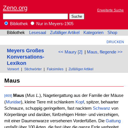
Zeno.org
Erweiterte Suche
Bibliothek
Nur in Meyers-1905
Bibliothek
Lesesaal
Zufälliger Artikel
Kategorien
Shop
DRUCKEN
Meyers Großes
<< Maury [2]
|
Maus, fliegende >>
Konversations-
Lexikon
Vorwort
|
Stichwörter
|
Faksimiles
|
Zufälliger Artikel
Maus
Maus
(
Mus
L
.), Nagetiergattung aus der Familie der Mäuse
[469]
(
Muridae
), kleine Tiere mit schlankem
Kopf
, spitzer, behaarter
Schnauze, schuppig geringeltem, fast nacktem
Schwanz
von
Körperlänge und darüber, fünfzehigen Hinter- und vierzehigen,
mit einer Daumenwarze versehenen Vorderfüßen. Die
Gattung
umfaßt über 100 Arten, die fast über die ganze Erde verbreitet