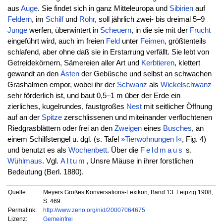
aus
Auge
. Sie findet sich in ganz Mitteleuropa und
Sibirien
auf
Feldern
, im
Schilf
und
Rohr
, soll jährlich zwei- bis dreimal 5–9
Junge
werfen, überwintert in
Scheuern
, in die sie mit der
Frucht
eingeführt wird, auch im freien
Feld
unter
Feimen
, größtenteils
schlafend, aber ohne daß sie in Erstarrung verfällt. Sie lebt von
Getreidekörnern, Sämereien aller Art und
Kerbtieren
, klettert
gewandt an den
Ästen
der Gebüsche und selbst an schwachen
Grashalmen empor, wobei ihr der
Schwanz
als
Wickelschwanz
sehr förderlich ist, und baut 0,5–1 m über der Erde ein
zierliches, kugelrundes, faustgroßes
Nest
mit seitlicher Öffnung
auf an der
Spitze
zerschlissenen und miteinander verflochtenen
Riedgrasblättern oder frei an den
Zweigen
eines
Busches
, an
einem Schilfstengel u. dgl. (s. Tafel
»Tierwohnungen I«
, Fig. 4)
und benutzt es als
Wochenbett
. Über die
Feldmaus
s.
Wühlmaus
. Vgl.
Altum
, Unsre Mäuse in ihrer forstlichen
Bedeutung (Berl. 1880).
Quelle:
Meyers Großes Konversations-Lexikon, Band 13. Leipzig 1908,
S. 469.
Permalink:
http://www.zeno.org/nid/20007064675
Lizenz:
Gemeinfrei