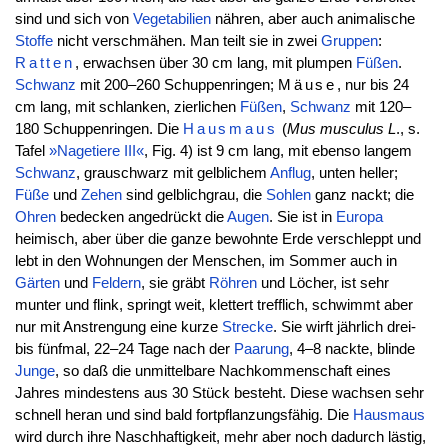
sind und sich von
Vegetabilien
nähren, aber auch animalische
Stoffe
nicht verschmähen. Man teilt sie in zwei
Gruppen
:
Ratten
, erwachsen über 30 cm lang, mit plumpen
Füßen
.
Schwanz
mit 200–260 Schuppenringen;
Mäuse
, nur bis 24
cm lang, mit schlanken, zierlichen
Füßen
,
Schwanz
mit 120–
180 Schuppenringen. Die
Hausmaus
(
Mus musculus
L
., s.
Tafel
»Nagetiere III«
, Fig. 4) ist 9 cm lang, mit ebenso langem
Schwanz
, grauschwarz mit gelblichem
Anflug
, unten heller;
Füße
und
Zehen
sind gelblichgrau, die
Sohlen
ganz nackt; die
Ohren
bedecken angedrückt die
Augen
. Sie ist in
Europa
heimisch, aber über die ganze bewohnte Erde verschleppt und
lebt in den Wohnungen der Menschen, im Sommer auch in
Gärten
und
Feldern
, sie gräbt
Röhren
und Löcher, ist sehr
munter und flink, springt weit, klettert trefflich, schwimmt aber
nur mit Anstrengung eine kurze
Strecke
. Sie wirft jährlich drei-
bis fünfmal, 22–24 Tage nach der
Paarung
, 4–8 nackte, blinde
Junge
, so daß die unmittelbare Nachkommenschaft eines
Jahres mindestens aus 30 Stück besteht. Diese wachsen sehr
schnell heran und sind bald fortpflanzungsfähig. Die
Hausmaus
wird durch ihre Naschhaftigkeit, mehr aber noch dadurch lästig,