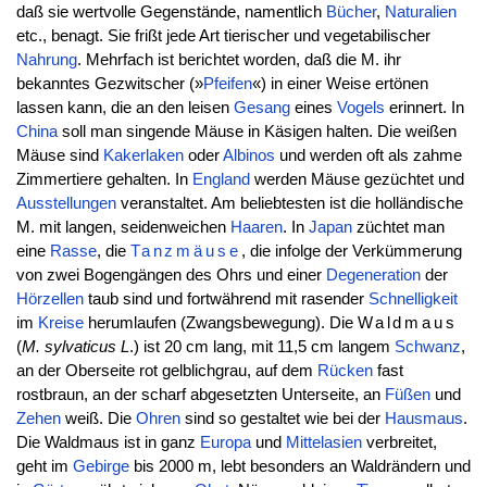
daß sie wertvolle Gegenstände, namentlich
Bücher
,
Naturalien
etc., benagt. Sie frißt jede Art tierischer und vegetabilischer
Nahrung
. Mehrfach ist berichtet worden, daß die M. ihr
bekanntes Gezwitscher (»
Pfeifen
«) in einer Weise ertönen
lassen kann, die an den leisen
Gesang
eines
Vogels
erinnert. In
China
soll man singende Mäuse in Käsigen halten. Die weißen
Mäuse sind
Kakerlaken
oder
Albinos
und werden oft als zahme
Zimmertiere gehalten. In
England
werden Mäuse gezüchtet und
Ausstellungen
veranstaltet. Am beliebtesten ist die holländische
M. mit langen, seidenweichen
Haaren
. In
Japan
züchtet man
eine
Rasse
, die
Tanzmäuse
, die infolge der Verkümmerung
von zwei Bogengängen des Ohrs und einer
Degeneration
der
Hörzellen
taub sind und fortwährend mit rasender
Schnelligkeit
im
Kreise
herumlaufen (Zwangsbewegung). Die
Waldmaus
(
M. sylvaticus
L
.) ist 20 cm lang, mit 11,5 cm langem
Schwanz
,
an der Oberseite rot gelblichgrau, auf dem
Rücken
fast
rostbraun, an der scharf abgesetzten Unterseite, an
Füßen
und
Zehen
weiß. Die
Ohren
sind so gestaltet wie bei der
Hausmaus
.
Die Waldmaus ist in ganz
Europa
und
Mittelasien
verbreitet,
geht im
Gebirge
bis 2000 m, lebt besonders an Waldrändern und