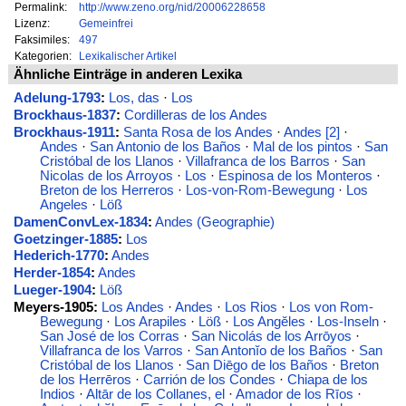
Permalink:
http://www.zeno.org/nid/20006228658
Lizenz:
Gemeinfrei
Faksimiles:
497
Kategorien:
Lexikalischer Artikel
Ähnliche Einträge in anderen Lexika
Adelung-1793
:
Los, das
·
Los
Brockhaus-1837
:
Cordilleras de los Andes
Brockhaus-1911
:
Santa Rosa de los Andes
·
Andes [2]
·
Andes
·
San Antonio de los Baños
·
Mal de los pintos
·
San
Cristóbal de los Llanos
·
Villafranca de los Barros
·
San
Nicolas de los Arroyos
·
Los
·
Espinosa de los Monteros
·
Breton de los Herreros
·
Los-von-Rom-Bewegung
·
Los
Angeles
·
Löß
DamenConvLex-1834
:
Andes (Geographie)
Goetzinger-1885
:
Los
Hederich-1770
:
Andes
Herder-1854
:
Andes
Lueger-1904
:
Löß
Meyers-1905:
Los Andes
·
Andes
·
Los Rios
·
Los von Rom-
Bewegung
·
Los Arapiles
·
Löß
·
Los Angĕles
·
Los-Inseln
·
San José de los Corras
·
San Nicolás de los Arrōyos
·
Villafranca de los Varros
·
San Antonĭo de los Baños
·
San
Cristóbal de los Llanos
·
San Diēgo de los Baños
·
Breton
de los Herrēros
·
Carrión de los Condes
·
Chiapa de los
Indios
·
Altār de los Collanes, el
·
Amador de los Rīos
·