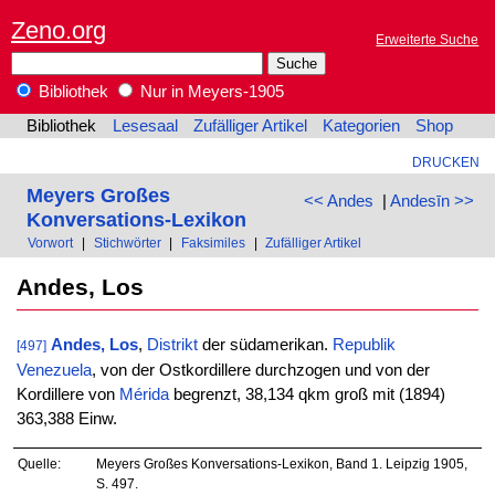
Zeno.org
Erweiterte Suche
Bibliothek
Nur in Meyers-1905
Bibliothek
Lesesaal
Zufälliger Artikel
Kategorien
Shop
DRUCKEN
Meyers Großes
<< Andes
|
Andesīn >>
Konversations-Lexikon
Vorwort
|
Stichwörter
|
Faksimiles
|
Zufälliger Artikel
Andes, Los
Andes, Los
,
Distrikt
der südamerikan.
Republik
[497]
Venezuela
, von der Ostkordillere durchzogen und von der
Kordillere von
Mérida
begrenzt, 38,134 qkm groß mit (1894)
363,388 Einw.
Quelle:
Meyers Großes Konversations-Lexikon, Band 1. Leipzig 1905,
S. 497.