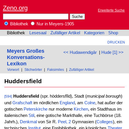
Zeno.org
Erweiterte Suche
Bibliothek
Nur in Meyers-1905
Bibliothek
Lesesaal
Zufälliger Artikel
Kategorien
Shop
DRUCKEN
Meyers Großes
<< Hudawendigâr
|
Hude [1] >>
Konversations-
Lexikon
Vorwort
|
Stichwörter
|
Faksimiles
|
Zufälliger Artikel
Huddersfield
Huddersfield
(spr. höddersfĭld), Stadt (
municipal borough
)
[594]
und
Grafschaft
im nördlichen
England
, am
Colne
, hat außer der
gotischen
Peterskirche
nur moderne
Kirchen
, ein Stadthaus im
italienischen
Stil
, eine gotische Markthalle, eine Tuchbörse (18.
Jahrh.),
Denkmal
von Sir R.
Peel, 2
Gymnasien (
Colleges
), ein
technisches
Institut
, eine Freibibliothek, ein königliches
Theater
,