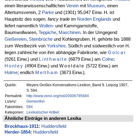
einen literarwissenschaftlichen
Verein
mit
Museum
, einen
Altertumsverein, 2
Parke
und (1901) 95,047 Einw. H. ist
Hauptsitz des sogen.
fancy trade
im
Norden
Englands
und
liefert namentlich
Wollen
- und Kammgarnstoffe,
Baumwollwaren,
Teppiche
,
Maschinen
. In der Umgegend
Gießereien
,
Steinbrüche
und Kohlengruben. H. gehörte bis 1888
zum Westbezirk von
Yorkshire
. Südlich und südwestlich von H.
liegen zahlreiche von ihm abhängige Fabrikorte, wie
Golcar
(9261 Einw.) und
Linthwaite
(6879 Einw.) am
Colne
;
Honley
(4904 Einw.) und
Wooldale
(5722 Einw.) am
Holme
; endlich
Meltham
(3673 Einw.).
Quelle:
Meyers Großes Konversations-Lexikon, Band 9. Leipzig 1907,
S. 594.
Permalink:
http://www.zeno.org/nid/20006795684
Lizenz:
Gemeinfrei
Faksimiles:
594
Kategorien:
Lexikalischer Artikel
Ähnliche Einträge in anderen Lexika
Brockhaus-1911
:
Huddersfield
Herder-1854
:
Huddersfield