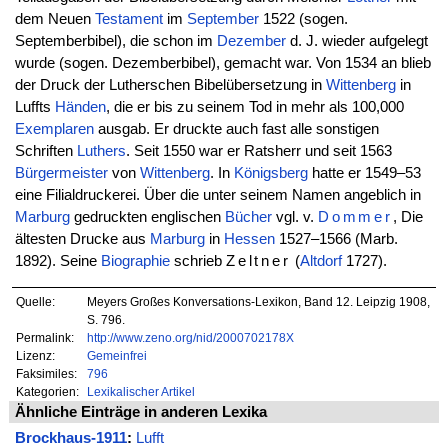
dem Neuen
Testament
im
September
1522 (sogen.
Septemberbibel), die schon im
Dezember
d. J. wieder aufgelegt
wurde (sogen. Dezemberbibel), gemacht war. Von 1534 an blieb
der Druck der Lutherschen Bibelübersetzung in
Wittenberg
in
Luffts
Händen
, die er bis zu seinem Tod in mehr als 100,000
Exemplaren
ausgab. Er druckte auch fast alle sonstigen
Schriften
Luthers
. Seit 1550 war er Ratsherr und seit 1563
Bürgermeister
von
Wittenberg
. In
Königsberg
hatte er 1549–53
eine Filialdruckerei. Über die unter seinem Namen angeblich in
Marburg
gedruckten englischen
Bücher
vgl. v.
Dommer
, Die
ältesten Drucke aus
Marburg
in
Hessen
1527–1566 (Marb.
1892). Seine
Biographie
schrieb
Zeltner
(
Altdorf
1727).
Quelle:
Meyers Großes Konversations-Lexikon, Band 12. Leipzig 1908,
S. 796.
Permalink:
http://www.zeno.org/nid/2000702178X
Lizenz:
Gemeinfrei
Faksimiles:
796
Kategorien:
Lexikalischer Artikel
Ähnliche Einträge in anderen Lexika
Brockhaus-1911
:
Lufft