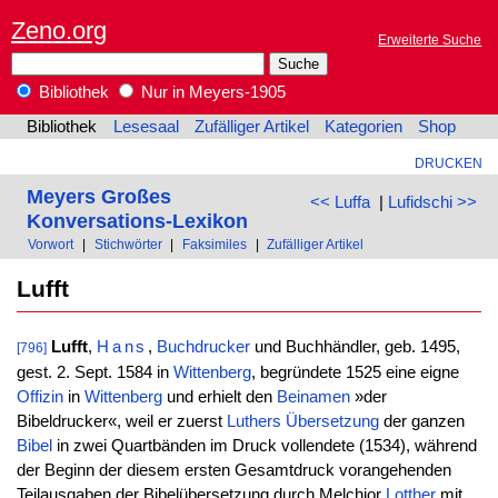
Zeno.org
Erweiterte Suche
Bibliothek
Nur in Meyers-1905
Bibliothek
Lesesaal
Zufälliger Artikel
Kategorien
Shop
DRUCKEN
Meyers Großes
<< Luffa
|
Lufidschi >>
Konversations-Lexikon
Vorwort
|
Stichwörter
|
Faksimiles
|
Zufälliger Artikel
Lufft
Lufft
,
Hans
,
Buchdrucker
und Buchhändler, geb. 1495,
[796]
gest. 2. Sept. 1584 in
Wittenberg
, begründete 1525 eine eigne
Offizin
in
Wittenberg
und erhielt den
Beinamen
»der
Bibeldrucker«, weil er zuerst
Luthers
Übersetzung
der ganzen
Bibel
in zwei Quartbänden im Druck vollendete (1534), während
der Beginn der diesem ersten Gesamtdruck vorangehenden
Teilausgaben der Bibelübersetzung durch Melchior
Lotther
mit