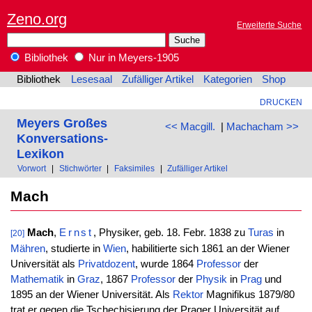
Zeno.org
Erweiterte Suche
Bibliothek
Nur in Meyers-1905
Bibliothek
Lesesaal
Zufälliger Artikel
Kategorien
Shop
DRUCKEN
Meyers Großes
<< Macgill.
|
Machacham >>
Konversations-
Lexikon
Vorwort
|
Stichwörter
|
Faksimiles
|
Zufälliger Artikel
Mach
Mach
,
Ernst
, Physiker, geb. 18. Febr. 1838 zu
Turas
in
[20]
Mähren
, studierte in
Wien
, habilitierte sich 1861 an der Wiener
Universität als
Privatdozent
, wurde 1864
Professor
der
Mathematik
in
Graz
, 1867
Professor
der
Physik
in
Prag
und
1895 an der Wiener Universität. Als
Rektor
Magnifikus 1879/80
trat er gegen die Tschechisierung der Prager Universität auf.