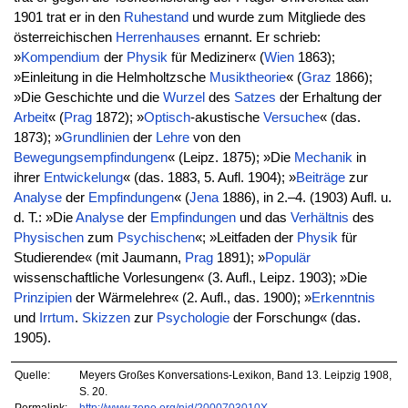
1901 trat er in den
Ruhestand
und wurde zum Mitgliede des
österreichischen
Herrenhauses
ernannt. Er schrieb:
»
Kompendium
der
Physik
für Mediziner« (
Wien
1863);
»Einleitung in die Helmholtzsche
Musiktheorie
« (
Graz
1866);
»Die Geschichte und die
Wurzel
des
Satzes
der Erhaltung der
Arbeit
« (
Prag
1872); »
Optisch
-akustische
Versuche
« (das.
1873); »
Grundlinien
der
Lehre
von den
Bewegungsempfindungen
« (Leipz. 1875); »Die
Mechanik
in
ihrer
Entwickelung
« (das. 1883, 5. Aufl. 1904); »
Beiträge
zur
Analyse
der
Empfindungen
« (
Jena
1886), in 2.–4. (1903) Aufl. u.
d. T.: »Die
Analyse
der
Empfindungen
und das
Verhältnis
des
Physischen
zum
Psychischen
«; »Leitfaden der
Physik
für
Studierende« (mit Jaumann,
Prag
1891); »
Populär
wissenschaftliche Vorlesungen« (3. Aufl., Leipz. 1903); »Die
Prinzipien
der Wärmelehre« (2. Aufl., das. 1900); »
Erkenntnis
und
Irrtum
.
Skizzen
zur
Psychologie
der Forschung« (das.
1905).
Quelle:
Meyers Großes Konversations-Lexikon, Band 13. Leipzig 1908,
S. 20.
Permalink:
http://www.zeno.org/nid/2000703010X