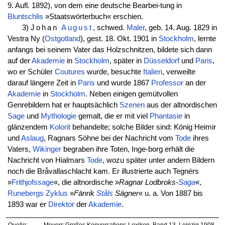
9. Aufl. 1892), von dem eine deutsche Bearbei-tung in
Bluntschlis
»Staatswörterbuch« erschien.
3)
Johan
August
, schwed.
Maler
, geb. 14. Aug. 1829 in
Vestra Ny (
Ostgotland
), gest. 18. Okt. 1901 in
Stockholm
, lernte
anfangs bei seinem Vater das Holzschnitzen, bildete sich dann
auf der
Akademie
in
Stockholm
, später in
Düsseldorf
und
Paris
,
wo er Schüler
Coutures
wurde, besuchte
Italien
, verweilte
darauf längere Zeit in
Paris
und wurde 1867
Professor
an der
Akademie
in
Stockholm
. Neben einigen gemütvollen
Genrebildern hat er hauptsächlich
Szenen
aus der altnordischen
Sage
und
Mythologie
gemalt, die er mit viel
Phantasie
in
glänzendem
Kolorit
behandelte; solche Bilder sind: König Heimir
und
Aslaug
, Ragnars Söhne bei der Nachricht vom
Tode
ihres
Vaters,
Wikinger
begraben ihre Toten, Inge-borg erhält die
Nachricht von Hialmars
Tode
, wozu später unter andern Bildern
noch die Bråvallaschlacht kam. Er illustrierte auch Tegnérs
»
Frithjofssage
«, die altnordische »
Ragnar Lodbroks-
Saga
«,
Runebergs
Zyklus
»
Fänrik
Ståls
Sägner
« u. a. Von 1887 bis
1893 war er
Direktor
der
Akademie
.
Quelle:
Meyers Großes Konversations-Lexikon, Band 13. Leipzig 1908,