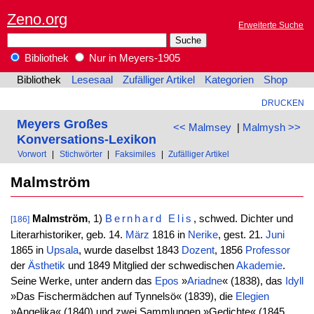
Zeno.org
Erweiterte Suche
Bibliothek
Nur in Meyers-1905
Bibliothek
Lesesaal
Zufälliger Artikel
Kategorien
Shop
DRUCKEN
Meyers Großes
<< Malmsey
|
Malmysh >>
Konversations-Lexikon
Vorwort
|
Stichwörter
|
Faksimiles
|
Zufälliger Artikel
Malmström
Malmström
, 1)
Bernhard
Elis
, schwed. Dichter und
[186]
Literarhistoriker, geb. 14.
März
1816 in
Nerike
, gest. 21.
Juni
1865 in
Upsala
, wurde daselbst 1843
Dozent
, 1856
Professor
der
Ästhetik
und 1849 Mitglied der schwedischen
Akademie
.
Seine Werke, unter andern das
Epos
»
Ariadne
« (1838), das
Idyll
»Das Fischermädchen auf Tynnelsö« (1839), die
Elegien
»Angelika« (1840) und zwei Sammlungen »Gedichte« (1845