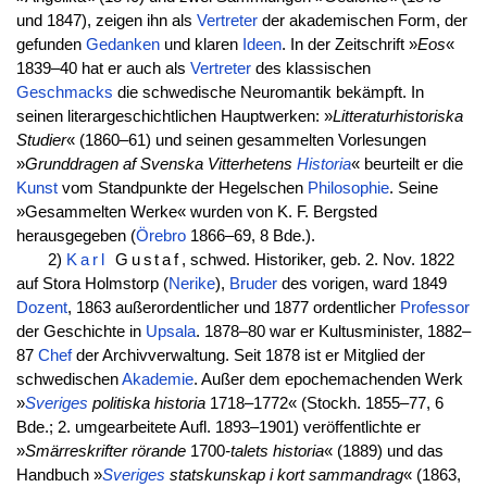
und 1847), zeigen ihn als
Vertreter
der akademischen Form, der
gefunden
Gedanken
und klaren
Ideen
. In der Zeitschrift »
Eos
«
1839–40 hat er auch als
Vertreter
des klassischen
Geschmacks
die schwedische Neuromantik bekämpft. In
seinen literargeschichtlichen Hauptwerken: »
Litteraturhistoriska
Studier
« (1860–61) und seinen gesammelten Vorlesungen
»
Grunddragen af Svenska Vitterhetens
Historia
« beurteilt er die
Kunst
vom Standpunkte der Hegelschen
Philosophie
. Seine
»Gesammelten Werke« wurden von K. F. Bergsted
herausgegeben (
Örebro
1866–69, 8 Bde.).
2)
Karl
Gustaf
, schwed. Historiker, geb. 2. Nov. 1822
auf Stora Holmstorp (
Nerike
),
Bruder
des vorigen, ward 1849
Dozent
, 1863 außerordentlicher und 1877 ordentlicher
Professor
der Geschichte in
Upsala
. 1878–80 war er Kultusminister, 1882–
87
Chef
der Archivverwaltung. Seit 1878 ist er Mitglied der
schwedischen
Akademie
. Außer dem epochemachenden Werk
»
Sveriges
politiska historia
1718–1772« (Stockh. 1855–77, 6
Bde.; 2. umgearbeitete Aufl. 1893–1901) veröffentlichte er
»
Smärreskrifter rörande
1700
-talets historia
« (1889) und das
Handbuch »
Sveriges
statskunskap i kort sammandrag
« (1863,