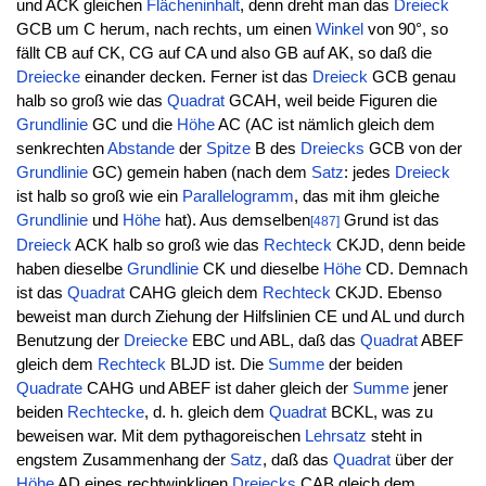
und ACK gleichen
Flächeninhalt
, denn dreht man das
Dreieck
GCB um C herum, nach rechts, um einen
Winkel
von 90°, so
fällt CB auf CK, CG auf CA und also GB auf AK, so daß die
Dreiecke
einander decken. Ferner ist das
Dreieck
GCB genau
halb so groß wie das
Quadrat
GCAH, weil beide Figuren die
Grundlinie
GC und die
Höhe
AC (AC ist nämlich gleich dem
senkrechten
Abstande
der
Spitze
B des
Dreiecks
GCB von der
Grundlinie
GC) gemein haben (nach dem
Satz
: jedes
Dreieck
ist halb so groß wie ein
Parallelogramm
, das mit ihm gleiche
Grundlinie
und
Höhe
hat). Aus demselben
Grund ist das
[487]
Dreieck
ACK halb so groß wie das
Rechteck
CKJD, denn beide
haben dieselbe
Grundlinie
CK und dieselbe
Höhe
CD. Demnach
ist das
Quadrat
CAHG gleich dem
Rechteck
CKJD. Ebenso
beweist man durch Ziehung der Hilfslinien CE und AL und durch
Benutzung der
Dreiecke
EBC und ABL, daß das
Quadrat
ABEF
gleich dem
Rechteck
BLJD ist. Die
Summe
der beiden
Quadrate
CAHG und ABEF ist daher gleich der
Summe
jener
beiden
Rechtecke
, d. h. gleich dem
Quadrat
BCKL, was zu
beweisen war. Mit dem pythagoreischen
Lehrsatz
steht in
engstem Zusammenhang der
Satz
, daß das
Quadrat
über der
Höhe
AD eines rechtwinkligen
Dreiecks
CAB gleich dem