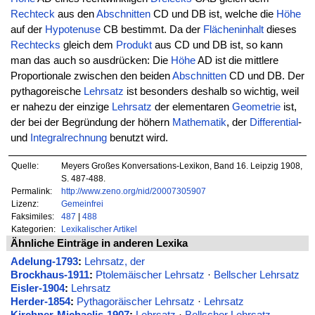
Rechteck
aus den
Abschnitten
CD und DB ist, welche die
Höhe
auf der
Hypotenuse
CB bestimmt. Da der
Flächeninhalt
dieses
Rechtecks
gleich dem
Produkt
aus CD und DB ist, so kann
man das auch so ausdrücken: Die
Höhe
AD ist die mittlere
Proportionale zwischen den beiden
Abschnitten
CD und DB. Der
pythagoreische
Lehrsatz
ist besonders deshalb so wichtig, weil
er nahezu der einzige
Lehrsatz
der elementaren
Geometrie
ist,
der bei der Begründung der höhern
Mathematik
, der
Differential
-
und
Integralrechnung
benutzt wird.
Quelle:
Meyers Großes Konversations-Lexikon, Band 16. Leipzig 1908,
S. 487-488.
Permalink:
http://www.zeno.org/nid/20007305907
Lizenz:
Gemeinfrei
Faksimiles:
487
|
488
Kategorien:
Lexikalischer Artikel
Ähnliche Einträge in anderen Lexika
Adelung-1793
:
Lehrsatz, der
Brockhaus-1911
:
Ptolemäischer Lehrsatz
·
Bellscher Lehrsatz
Eisler-1904
:
Lehrsatz
Herder-1854
:
Pythagoräischer Lehrsatz
·
Lehrsatz
Kirchner-Michaelis-1907
:
Lehrsatz
·
Bellscher Lehrsatz