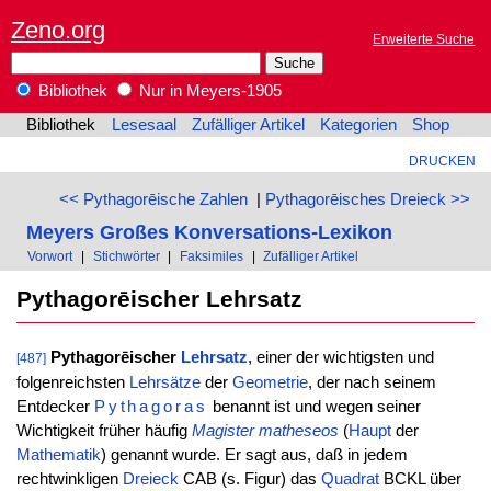
Zeno.org
Erweiterte Suche
Bibliothek
Nur in Meyers-1905
Bibliothek
Lesesaal
Zufälliger Artikel
Kategorien
Shop
DRUCKEN
<< Pythagorēische Zahlen
|
Pythagorēisches Dreieck >>
Meyers Großes Konversations-Lexikon
Vorwort
|
Stichwörter
|
Faksimiles
|
Zufälliger Artikel
Pythagorēischer Lehrsatz
Pythagorēischer
Lehrsatz
, einer der wichtigsten und
[487]
folgenreichsten
Lehrsätze
der
Geometrie
, der nach seinem
Entdecker
Pythagoras
benannt ist und wegen seiner
Wichtigkeit früher häufig
Magister matheseos
(
Haupt
der
Mathematik
) genannt wurde. Er sagt aus, daß in jedem
rechtwinkligen
Dreieck
CAB (s. Figur) das
Quadrat
BCKL über