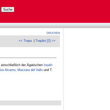
DRUCKEN
<< Trapa
|
Trapăni [2] >>
t einschließlich der Ägatischen
Inseln
ise
Alcamo
,
Mazzara del Vallo
und T.