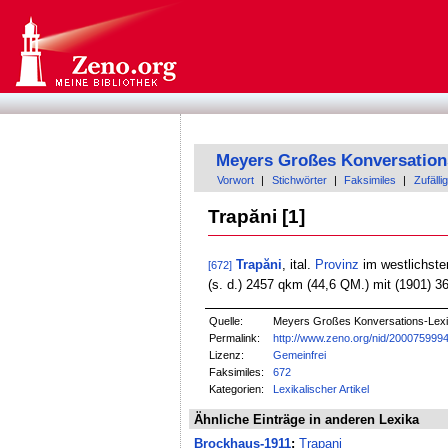
Meyers Großes Konversation
Vorwort
|
Stichwörter
|
Faksimiles
|
Zufällig
Trapăni [1]
Trapăni
, ital.
Provinz
im westlichst
[672]
(s. d.) 2457 qkm (44,6 QM.) mit (1901) 
Quelle:
Meyers Großes Konversations-Lexik
Permalink:
http://www.zeno.org/nid/200075999
Lizenz:
Gemeinfrei
Faksimiles:
672
Kategorien:
Lexikalischer Artikel
Ähnliche Einträge in anderen Lexika
Brockhaus-1911
:
Trapani