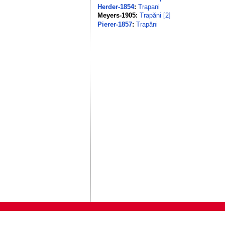
Herder-1854
:
Trapani
Meyers-1905:
Trapăni [2]
Pierer-1857
:
Trapăni