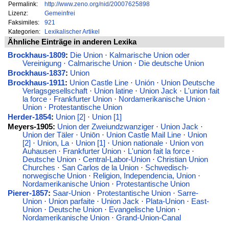
Permalink:
http://www.zeno.org/nid/20007625898
Lizenz:
Gemeinfrei
Faksimiles:
921
Kategorien:
Lexikalischer Artikel
Ähnliche Einträge in anderen Lexika
Brockhaus-1809
:
Die Union
·
Kalmarische Union oder
Vereinigung
·
Calmarische Union
·
Die deutsche Union
Brockhaus-1837
:
Union
Brockhaus-1911
:
Union Castle Line
·
Unión
·
Union Deutsche
Verlagsgesellschaft
·
Union latine
·
Union Jack
·
L'union fait
la force
·
Frankfurter Union
·
Nordamerikanische Union
·
Union
·
Protestantische Union
Herder-1854
:
Union [2]
·
Union [1]
Meyers-1905:
Union der Zweiundzwanziger
·
Union Jack
·
Union der Täler
·
Uniōn
·
Union Castle Mail Line
·
Union
[2]
·
Union, La
·
Union [1]
·
Union nationale
·
Union von
Auhausen
·
Frankfurter Union
·
L'union fait la force
·
Deutsche Union
·
Central-Labor-Union
·
Christian Union
Churches
·
San Carlos de la Union
·
Schwedisch-
norwegische Union
·
Religion, Independencia, Union
·
Nordamerikanische Union
·
Protestantische Union
Pierer-1857
:
Saar-Union
·
Protestantische Union
·
Sarre-
Union
·
Union parfaite
·
Union Jack
·
Plata-Union
·
East-
Union
·
Deutsche Union
·
Evangelische Union
·
Nordamerikanische Union
·
Grand-Union-Canal