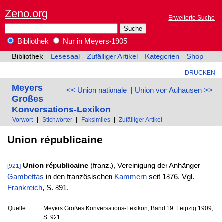
Zeno.org
Erweiterte Suche
Bibliothek
Nur in Meyers-1905
Bibliothek
Lesesaal
Zufälliger Artikel
Kategorien
Shop
DRUCKEN
Meyers
<< Union nationale
|
Union von Auhausen >>
Großes
Konversations-Lexikon
Vorwort
|
Stichwörter
|
Faksimiles
|
Zufälliger Artikel
Union républicaine
Union républicaine
(franz.), Vereinigung der Anhänger
[921]
Gambettas
in den französischen
Kammern
seit 1876. Vgl.
Frankreich
, S. 891.
Quelle:
Meyers Großes Konversations-Lexikon, Band 19. Leipzig 1909,
S. 921.