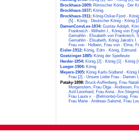
Brockhaus-1809
:
Römischer König
·
Der K
Brockhaus-1837
:
König
Brockhaus-1911
:
König-Oskar-Fjord
·
König
[5]
·
König
·
Deutscher König
·
König [2
DamenConvLex-1834
:
Gustav Adolph, Kö
Frankreich
·
Wilhelm I., König von Eng
Gemahlin
·
Elisabeth von Frankreich, 
Gemahlin
·
Elisabeth, König Jakob's I.
Frau von
·
Holbein, Frau von
·
Elme, Fr
Eisler-1912
:
König, Edm
·
König, Edmund
Goetzinger-1885
:
König der Spielleute
Herder-1854
:
König [2]
·
König [1]
·
König [
Lueger-1904
:
König
Meyers-1905
:
König Karls-Südland
·
König 
Frau [2]
·
Unsere Liebe Frau
·
Damen Un
Pataky-1898:
Bruck-Auffenberg, Frau Natal
Morgenstern, Frau Olga
·
Andresen, Fr
Astl-Leonhard, Frau Anna
·
Arx-Stegmül
Frau Laura v.
·
(Belmonte)-Groag, Frau
Frau Marie
·
Andreas-Salomé, Frau Lo