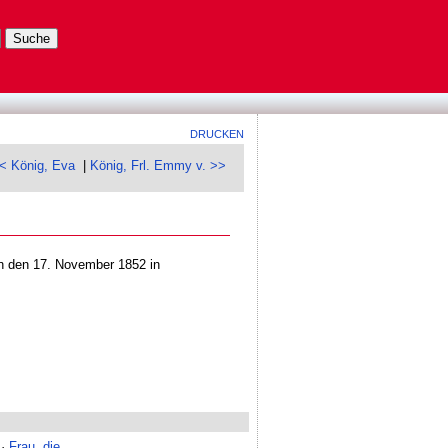
DRUCKEN
< König, Eva
|
König, Frl. Emmy v. >>
en den 17. November 1852 in
·
Frau, die