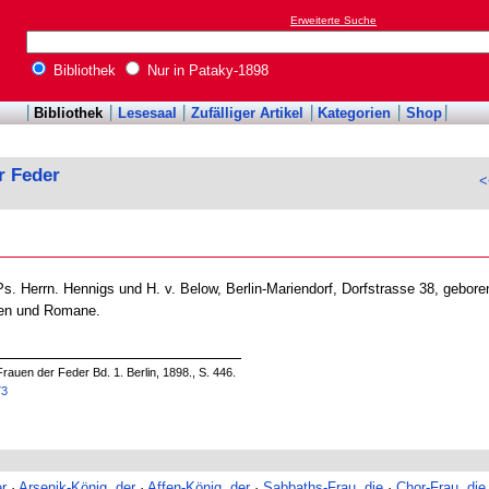
Erweiterte Suche
Bibliothek
Nur in Pataky-1898
Bibliothek
Lesesaal
Zufälliger Artikel
Kategorien
Shop
r Feder
<
Ps. Herrn. Hennigs und H. v. Below, Berlin-Mariendorf, Dorfstrasse 38, gebor
len und Romane.
rauen der Feder Bd. 1. Berlin, 1898., S. 446.
73
er
·
Arsenik-König, der
·
Affen-König, der
·
Sabbaths-Frau, die
·
Chor-Frau, die