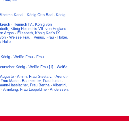
ilhelms-Kanal
·
König-Otto-Bad
·
König
nkreich
·
Heinrich IV., König von
abeth, König Heinrich's VII. von England
on Argos
·
Elisabeth, König Karl's IX.
 von
·
Weisse Frau
·
Venus, Frau
·
Holtei,
u Holle
 König
·
Weiße Frau
·
Frau
eutscher König
·
Weiße Frau [1]
·
Weiße
 Auguste
·
Arnim, Frau Gisela v.
·
Arendt-
 Frau Marie
·
Bacmeister, Frau Lucie
·
mann-Hasslacher, Frau Bertha
·
Albertini,
·
Amelung, Frau Leopoldine
·
Anderssen,