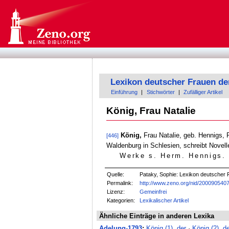
Lexikon deutscher Frauen de
Einführung
|
Stichwörter
|
Zufälliger Artikel
König, Frau Natalie
König,
Frau Natalie, geb. Hennigs, 
[446]
Waldenburg in Schlesien, schreibt Novel
Werke s. Herm. Hennigs
.
Quelle:
Pataky, Sophie: Lexikon deutscher F
Permalink:
http://www.zeno.org/nid/200090540
Lizenz:
Gemeinfrei
Kategorien:
Lexikalischer Artikel
Ähnliche Einträge in anderen Lexika
Adelung-1793
:
König (1), der
·
König (2), d