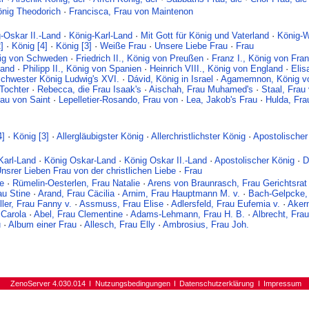
önig Theodorich
·
Francisca, Frau von Maintenon
-Oskar II.-Land
·
König-Karl-Land
·
Mit Gott für König und Vaterland
·
König-W
]
·
König [4]
·
König [3]
·
Weiße Frau
·
Unsere Liebe Frau
·
Frau
nig von Schweden
·
Friedrich II., König von Preußen
·
Franz I., König von Fra
land
·
Philipp II., König von Spanien
·
Heinrich VIII., König von England
·
Elis
Schwester König Ludwig's XVI.
·
Dávid, König in Israel
·
Agamemnon, König v
 Tochter
·
Rebecca, die Frau Isaak's
·
Aischah, Frau Muhamed's
·
Staal, Frau
au von Saint
·
Lepelletier-Rosando, Frau von
·
Lea, Jakob's Frau
·
Hulda, Fra
4]
·
König [3]
·
Allergläubigster König
·
Allerchristlichster König
·
Apostolischer
Karl-Land
·
König Oskar-Land
·
König Oskar II.-Land
·
Apostolischer König
·
D
srer Lieben Frau von der christlichen Liebe
·
Frau
ie
·
Rümelin-Oesterlen, Frau Natalie
·
Arens von Braunrasch, Frau Gerichtsrat
au Stine
·
Arand, Frau Cäcilia
·
Arnim, Frau Hauptmann M. v.
·
Bach-Gelpcke,
ler, Frau Fanny v.
·
Assmuss, Frau Elise
·
Adlersfeld, Frau Eufemia v.
·
Aker
 Carola
·
Abel, Frau Clementine
·
Adams-Lehmann, Frau H. B.
·
Albrecht, Frau
u
·
Album einer Frau
·
Allesch, Frau Elly
·
Ambrosius, Frau Joh.
ZenoServer 4.030.014
Nutzungsbedingungen
Datenschutzerklärung
Impressum