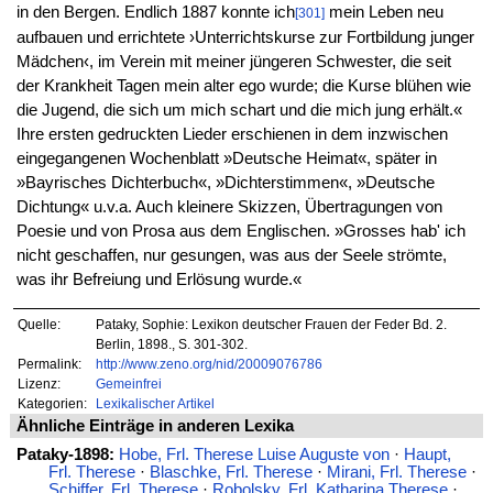
in den Bergen. Endlich 1887 konnte ich
mein Leben neu
[301]
aufbauen und errichtete ›Unterrichtskurse zur Fortbildung junger
Mädchen‹, im Verein mit meiner jüngeren Schwester, die seit
der Krankheit Tagen mein alter ego wurde; die Kurse blühen wie
die Jugend, die sich um mich schart und die mich jung erhält.«
Ihre ersten gedruckten Lieder erschienen in dem inzwischen
eingegangenen Wochenblatt »Deutsche Heimat«, später in
»Bayrisches Dichterbuch«, »Dichterstimmen«, »Deutsche
Dichtung« u.v.a. Auch kleinere Skizzen, Übertragungen von
Poesie und von Prosa aus dem Englischen. »Grosses hab' ich
nicht geschaffen, nur gesungen, was aus der Seele strömte,
was ihr Befreiung und Erlösung wurde.«
Quelle:
Pataky, Sophie: Lexikon deutscher Frauen der Feder Bd. 2.
Berlin, 1898., S. 301-302.
Permalink:
http://www.zeno.org/nid/20009076786
Lizenz:
Gemeinfrei
Kategorien:
Lexikalischer Artikel
Ähnliche Einträge in anderen Lexika
Pataky-1898:
Hobe, Frl. Therese Luise Auguste von
·
Haupt,
Frl. Therese
·
Blaschke, Frl. Therese
·
Mirani, Frl. Therese
·
Schiffer, Frl. Therese
·
Robolsky, Frl. Katharina Therese
·