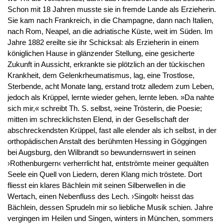
Schon mit 18 Jahren musste sie in fremde Lande als Erzieherin.
Sie kam nach Frankreich, in die Champagne, dann nach Italien,
nach Rom, Neapel, an die adriatische Küste, weit im Süden. Im
Jahre 1882 ereilte sie ihr Schicksal: als Erzieherin in einem
königlichen Hause in glänzender Stellung, eine gesicherte
Zukunft in Aussicht, erkrankte sie plötzlich an der tückischen
Krankheit, dem Gelenkrheumatismus, lag, eine Trostlose,
Sterbende, acht Monate lang, erstand trotz alledem zum Leben,
jedoch als Krüppel, lernte wieder gehen, lernte leben. »Da nahte
sich mir,« schreibt Th. S. selbst, »eine Trösterin, die Poesie;
mitten im schrecklichsten Elend, in der Gesellschaft der
abschreckendsten Krüppel, fast alle elender als ich selbst, in der
orthopädischen Anstalt des berühmten Hessing in Göggingen
bei Augsburg, den Wilbrandt so bewundernswert in seinen
›Rothenburgern‹ verherrlicht hat, entströmte meiner gequälten
Seele ein Quell von Liedern, deren Klang mich tröstete. Dort
fliesst ein klares Bächlein mit seinen Silberwellen in die
Wertach, einen Nebenfluss des Lech. ›Singolt‹ heisst das
Bächlein, dessen Sprudeln mir so liebliche Musik schien. Jahre
vergingen im Heilen und Singen, winters in München, sommers