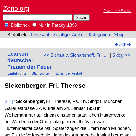
Zeno.org
Erweiterte Suche
Bibliothek
Nur in Pataky-1898
Bibliothek
Lesesaal
Zufälliger Artikel
Kategorien
Shop
DRUCKEN
Lexikon
<< Sichart v. Sichartshoff, Frl. ...
|
Siddy >>
deutscher
Frauen der Feder
Einführung
|
Stichwörter
|
Zufälliger Artikel
Sickenberger, Frl. Therese
*Sickenberger,
Frl. Therese, Ps. Th. Singolt, München,
[301]
Galleriestrasse 22, wurde am 24. Januar 1853 in
Weiherhammer auf einem einsamen staatlichen Hüttenwerke
bei Weiden in der Oberpfalz geboren. Ihr Vater war
Hüttenmeister daselbst. Später zogen die Eltern nach München,
wo Th. die Volksschule, dann das Aschersche Institut besuchte.