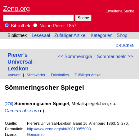
Zeno.org
Erweiterte Suche
Bibliothek
Nur in Pierer-1857
Bibliothek
Lesesaal
Zufälliger Artikel
Kategorien
Shop
DRUCKEN
Pierer's
<< Sömmeringĭa
|
Sommerinseln >>
Universal-
Lexikon
Vorwort
|
Stichwörter
|
Faksimiles
|
Zufälliger Artikel
Sömmeringscher Spiegel
Sömmeringscher Spiegel
, Metallspiegelchen, s.u.
[276]
Camera obscura
c).
Quelle:
Pierer's Universal-Lexikon, Band 16. Altenburg 1863, S. 276.
Permalink:
http://www.zeno.org/nid/20010955003
Lizenz:
Gemeinfrei