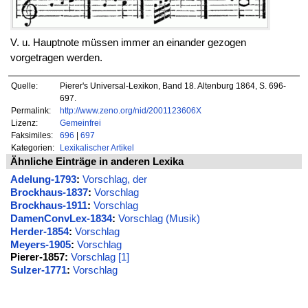
V. u. Hauptnote müssen immer an einander gezogen
vorgetragen werden.
Quelle:
Pierer's Universal-Lexikon, Band 18. Altenburg 1864, S. 696-
697.
Permalink:
http://www.zeno.org/nid/2001123606X
Lizenz:
Gemeinfrei
Faksimiles:
696
|
697
Kategorien:
Lexikalischer Artikel
Ähnliche Einträge in anderen Lexika
Adelung-1793
:
Vorschlag, der
Brockhaus-1837
:
Vorschlag
Brockhaus-1911
:
Vorschlag
DamenConvLex-1834
:
Vorschlag (Musik)
Herder-1854
:
Vorschlag
Meyers-1905
:
Vorschlag
Pierer-1857:
Vorschlag [1]
Sulzer-1771
:
Vorschlag