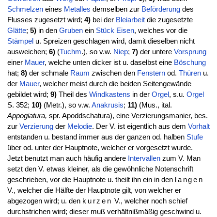
Schmelzen
eines
Metalles
demselben zur
Beförderung
des
Flusses zugesetzt wird;
4)
bei der
Bleiarbeit
die zugesetzte
Glätte
;
5)
in den
Gruben
ein
Stück
Eisen
, welches vor die
Stämpel
u. Spreizen geschlagen wird, damit dieselben nicht
ausweichen;
6)
(
Tuchm
.), so v.w.
Niep
;
7)
der untere
Vorsprung
einer
Mauer
, welche unten dicker ist u. daselbst eine
Böschung
hat;
8)
der schmale
Raum
zwischen den
Fenstern
od.
Thüren
u.
der
Mauer
, welcher meist durch die beiden Seitengewände
gebildet wird;
9)
Theil des
Windkastens
in der
Orgel
, s.u.
Orgel
S. 352;
10)
(Metr.), so v.w.
Anakrusis
;
11)
(Mus., ital.
Appogiatura,
spr. Apoddschatura), eine Verzierungsmanier, bes.
zur
Verzierung
der
Melodie
. Der V. ist eigentlich aus dem
Vorhalt
entstanden u. bestand immer aus der ganzen od. halben
Stufe
über od. unter der Hauptnote, welcher er vorgesetzt wurde.
Jetzt benutzt man auch häufig andere
Intervallen
zum V. Man
setzt den V. etwas kleiner, als die gewöhnliche Notenschrift
geschrieben, vor die Hauptnote u. theilt ihn ein in den
langen
V., welcher die Hälfte der Hauptnote gilt, von welcher er
abgezogen wird; u. den
kurzen
V., welcher noch schief
durchstrichen wird; dieser muß verhältnißmäßig geschwind u.