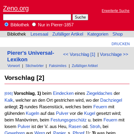
Zeno.org
Erweiterte Suche
Bibliothek
Nur in Pierer-1857
Bibliothek
Lesesaal
Zufälliger Artikel
Kategorien
Shop
DRUCKEN
Pierer's Universal-
<< Vorschlag [1]
|
Vorschlage >>
Lexikon
Vorwort
|
Stichwörter
|
Faksimiles
|
Zufälliger Artikel
Vorschlag [2]
Vorschlag
,
1)
beim
Eindecken
eines
Ziegeldaches
der
[696]
Kalk
, welcher an den Ort gestrichen wird, wo der
Dachziegel
anliegt;
2)
rundes Rasenstück, welches beim
Feuern
mit
glühenden
Kugeln
auf das
Pulver
vor die
Kugel
gesetzt wird;
beim Manövriren, beim
Festungsgeschütz
u. beim
Feuern
mit
losem
Pulver
ist der V. aus Heu,
Rasen
od.
Stroh
, bei
Gewehren
aus
Werg
od.
Papier
, s.
Pfropf
1);
3)
was beim