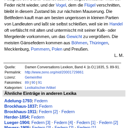
Feder nicht wieder, und der
Vogel
, dem die
Flügel
verschnitten,
bleibt in diesem Zustand bis zur nächsten Mauserung. Die
Bettfedern kauft man am besten ungerissen in kleinen Partien
von Landleuten und laßt sie selbst schleißen, weil sie im
Handel
oft verfälscht mit alten und untermischt mit seiner Kalk- oder
Mergelerde vorkommen, um das
Gewicht
zu vergrößern. Die
meisten Gänsefedern kommen aus
Böhmen
,
Thüringen
,
Mecklenburg,
Pommern
,
Polen
und Preußen.
L. M.
Quelle:
Damen Conversations Lexikon, Band 4. [o.O.] 1835, S. 89-91.
Permalink:
http://www.zeno.org/nid/20001729861
Lizenz:
Gemeinfrei
Faksimiles:
89
|
90
|
91
Kategorien:
Lexikalischer Artikel
Ähnliche Einträge in anderen Lexika
Adelung-1793
:
Federn
Brockhaus-1837
:
Federn
Brockhaus-1911
:
Federn [2]
·
Federn
Herder-1854
:
Federn
Lueger-1904
:
Federn [3]
·
Federn [4]
·
Federn [1]
·
Federn [2]
Meyers-1905
:
Federn [3]
·
Federn [2]
·
Federn [1]