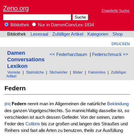
Zeno.org
Erweiterte Suche
Bibliothek
Nur in DamenConvLex-1834
Bibliothek
Lesesaal
Zufälliger Artikel
Kategorien
Shop
DRUCKEN
Damen
<< Federharzbaum
|
Federschmuck >>
Conversations
Lexikon
Vorrede
|
Stahlstiche
|
Stichwörter
|
Bilder
|
Faksimiles
|
Zufälliger
Artikel
Federn
Federn
nennt man im Allgemeinen die natürliche
Bekleidung
[89]
des ganzen Vogelgeschlechts. So mannichfaltig dasselbe ist, so
verschieden ist auch dessen Gefieder. Von der seinen, zarten
Feder des
Colibris
bis zur großen und langen des Straußes und
Reihers sind fast alle Arten zu benutzen, theils zur Ausfüllung