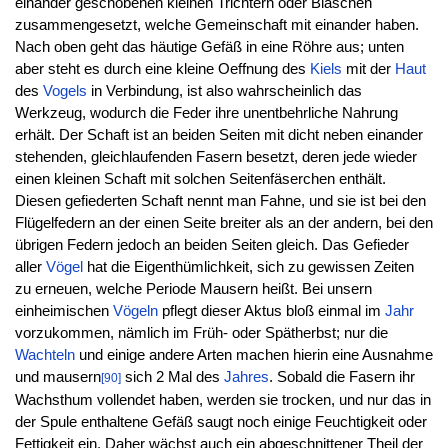
einander geschobenen kleinen Trichtern oder Bläschen
zusammengesetzt, welche Gemeinschaft mit einander haben.
Nach oben geht das häutige Gefäß in eine Röhre aus; unten
aber steht es durch eine kleine Oeffnung des
Kiels
mit der
Haut
des
Vogels
in Verbindung, ist also wahrscheinlich das
Werkzeug, wodurch die Feder ihre unentbehrliche Nahrung
erhält. Der Schaft ist an beiden Seiten mit dicht neben einander
stehenden, gleichlaufenden Fasern besetzt, deren jede wieder
einen kleinen Schaft mit solchen Seitenfäserchen enthält.
Diesen gefiederten Schaft nennt man Fahne, und sie ist bei den
Flügelfedern an der einen Seite breiter als an der andern, bei den
übrigen Federn jedoch an beiden Seiten gleich. Das Gefieder
aller
Vögel
hat die Eigenthümlichkeit, sich zu gewissen Zeiten
zu erneuen, welche Periode Mausern heißt. Bei unsern
einheimischen
Vögeln
pflegt dieser Aktus bloß einmal im
Jahr
vorzukommen, nämlich im Früh- oder Spätherbst; nur die
Wachteln
und einige andere Arten machen hierin eine Ausnahme
und mausern
sich 2 Mal des
Jahres
. Sobald die Fasern ihr
[90]
Wachsthum vollendet haben, werden sie trocken, und nur das in
der Spule enthaltene Gefäß saugt noch einige Feuchtigkeit oder
Fettigkeit ein. Daher wächst auch ein abgeschnittener Theil der