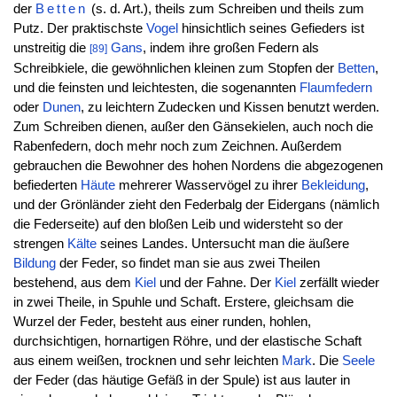
der
Betten
(s. d. Art.), theils zum Schreiben und theils zum
Putz. Der praktischste
Vogel
hinsichtlich seines Gefieders ist
unstreitig die
Gans
, indem ihre großen Federn als
[89]
Schreibkiele, die gewöhnlichen kleinen zum Stopfen der
Betten
,
und die feinsten und leichtesten, die sogenannten
Flaumfedern
oder
Dunen
, zu leichtern Zudecken und Kissen benutzt werden.
Zum Schreiben dienen, außer den Gänsekielen, auch noch die
Rabenfedern, doch mehr noch zum Zeichnen. Außerdem
gebrauchen die Bewohner des hohen Nordens die abgezogenen
befiederten
Häute
mehrerer Wasservögel zu ihrer
Bekleidung
,
und der Grönländer zieht den Federbalg der Eidergans (nämlich
die Federseite) auf den bloßen Leib und widersteht so der
strengen
Kälte
seines Landes. Untersucht man die äußere
Bildung
der Feder, so findet man sie aus zwei Theilen
bestehend, aus dem
Kiel
und der Fahne. Der
Kiel
zerfällt wieder
in zwei Theile, in Spuhle und Schaft. Erstere, gleichsam die
Wurzel der Feder, besteht aus einer runden, hohlen,
durchsichtigen, hornartigen Röhre, und der elastische Schaft
aus einem weißen, trocknen und sehr leichten
Mark
. Die
Seele
der Feder (das häutige Gefäß in der Spule) ist aus lauter in