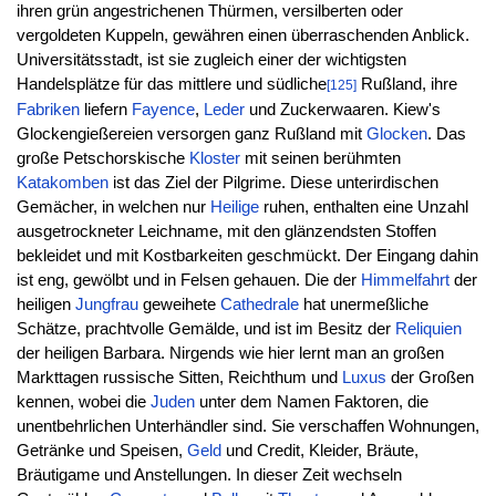
ihren grün angestrichenen Thürmen, versilberten oder
vergoldeten Kuppeln, gewähren einen überraschenden Anblick.
Universitätsstadt, ist sie zugleich einer der wichtigsten
Handelsplätze für das mittlere und südliche
Rußland, ihre
[125]
Fabriken
liefern
Fayence
,
Leder
und Zuckerwaaren. Kiew's
Glockengießereien versorgen ganz Rußland mit
Glocken
. Das
große Petschorskische
Kloster
mit seinen berühmten
Katakomben
ist das Ziel der Pilgrime. Diese unterirdischen
Gemächer, in welchen nur
Heilige
ruhen, enthalten eine Unzahl
ausgetrockneter Leichname, mit den glänzendsten Stoffen
bekleidet und mit Kostbarkeiten geschmückt. Der Eingang dahin
ist eng, gewölbt und in Felsen gehauen. Die der
Himmelfahrt
der
heiligen
Jungfrau
geweihete
Cathedrale
hat unermeßliche
Schätze, prachtvolle Gemälde, und ist im Besitz der
Reliquien
der heiligen Barbara. Nirgends wie hier lernt man an großen
Markttagen russische Sitten, Reichthum und
Luxus
der Großen
kennen, wobei die
Juden
unter dem Namen Faktoren, die
unentbehrlichen Unterhändler sind. Sie verschaffen Wohnungen,
Getränke und Speisen,
Geld
und Credit, Kleider, Bräute,
Bräutigame und Anstellungen. In dieser Zeit wechseln