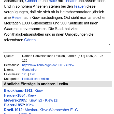
Gastmähler,
Concerte
und
Balle
mit
Theater
und Assembleen.
Und in so hohem Ansehen stehen bei den
Frauen
diese
Vergnügungen, daß sie sich oft in Heirathscontrakten jährlich
eine
Reise
nach Kiew ausbedingen. Ost sieht man an solchen
Meßtagen 1000 Gutsbesitzer und 500 Kaufleute mit ihren
Waaren sich versammeln. Die Stadt hat viele
Wohlthätigkeitsanstalten und in ihren Umgebungen die
reizendsten
Gärten
.
*
Quelle:
Damen Conversations Lexikon, Band 6. [o.O.] 1836, S. 125-
126.
Permalink:
http://www.zeno.org/nid/20001742957
Lizenz:
Gemeinfrei
Faksimiles:
125
|
126
Kategorien:
Lexikalischer Artikel
Ähnliche Einträge in anderen Lexika
Brockhaus-1911
:
Kiew
Herder-1854
:
Kiew
Meyers-1905
:
Kiew [2]
·
Kiew [1]
Pierer-1857
:
Kiew
Roell-1912
:
Moskau-Kiew-Woronesher E.-G