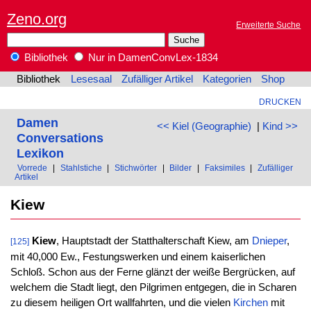
Zeno.org
Erweiterte Suche
Bibliothek
Nur in DamenConvLex-1834
Bibliothek
Lesesaal
Zufälliger Artikel
Kategorien
Shop
DRUCKEN
Damen
<< Kiel (Geographie)
|
Kind >>
Conversations
Lexikon
Vorrede
|
Stahlstiche
|
Stichwörter
|
Bilder
|
Faksimiles
|
Zufälliger
Artikel
Kiew
Kiew
, Hauptstadt der Statthalterschaft Kiew, am
Dnieper
,
[125]
mit 40,000 Ew., Festungswerken und einem kaiserlichen
Schloß. Schon aus der Ferne glänzt der weiße Bergrücken, auf
welchem die Stadt liegt, den Pilgrimen entgegen, die in Scharen
zu diesem heiligen Ort wallfahrten, und die vielen
Kirchen
mit