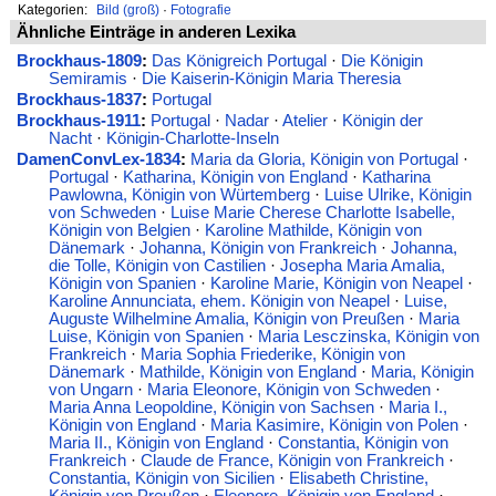
Kategorien:
Bild (groß)
·
Fotografie
Ähnliche Einträge in anderen Lexika
Brockhaus-1809
:
Das Königreich Portugal
·
Die Königin
Semiramis
·
Die Kaiserin-Königin Maria Theresia
Brockhaus-1837
:
Portugal
Brockhaus-1911
:
Portugal
·
Nadar
·
Atelier
·
Königin der
Nacht
·
Königin-Charlotte-Inseln
DamenConvLex-1834
:
Maria da Gloria, Königin von Portugal
·
Portugal
·
Katharina, Königin von England
·
Katharina
Pawlowna, Königin von Würtemberg
·
Luise Ulrike, Königin
von Schweden
·
Luise Marie Cherese Charlotte Isabelle,
Königin von Belgien
·
Karoline Mathilde, Königin von
Dänemark
·
Johanna, Königin von Frankreich
·
Johanna,
die Tolle, Königin von Castilien
·
Josepha Maria Amalia,
Königin von Spanien
·
Karoline Marie, Königin von Neapel
·
Karoline Annunciata, ehem. Königin von Neapel
·
Luise,
Auguste Wilhelmine Amalia, Königin von Preußen
·
Maria
Luise, Königin von Spanien
·
Maria Lesczinska, Königin von
Frankreich
·
Maria Sophia Friederike, Königin von
Dänemark
·
Mathilde, Königin von England
·
Maria, Königin
von Ungarn
·
Maria Eleonore, Königin von Schweden
·
Maria Anna Leopoldine, Königin von Sachsen
·
Maria I.,
Königin von England
·
Maria Kasimire, Königin von Polen
·
Maria II., Königin von England
·
Constantia, Königin von
Frankreich
·
Claude de France, Königin von Frankreich
·
Constantia, Königin von Sicilien
·
Elisabeth Christine,
Königin von Preußen
·
Eleonore, Königin von England
·