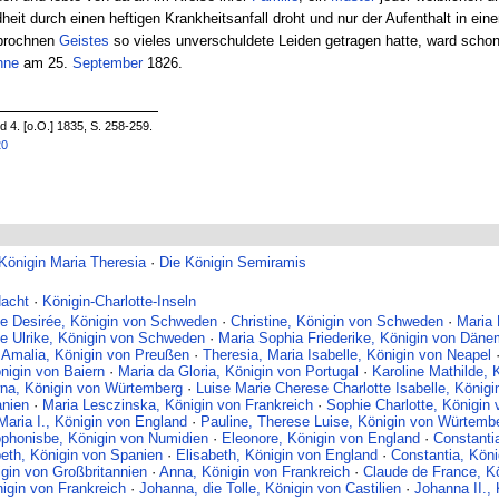
it durch einen heftigen Krankheitsanfall droht und nur der Aufenthalt in ei
ebrochnen
Geistes
so vieles unverschuldete Leiden getragen hatte, ward scho
nne
am 25.
September
1826.
4. [o.O.] 1835, S. 258-259.
20
-Königin Maria Theresia
·
Die Königin Semiramis
Nacht
·
Königin-Charlotte-Inseln
ne Desirée, Königin von Schweden
·
Christine, Königin von Schweden
·
Maria
se Ulrike, Königin von Schweden
·
Maria Sophia Friederike, Königin von Däne
 Amalia, Königin von Preußen
·
Theresia, Maria Isabelle, Königin von Neapel
önigin von Baiern
·
Maria da Gloria, Königin von Portugal
·
Karoline Mathilde,
na, Königin von Würtemberg
·
Luise Marie Cherese Charlotte Isabelle, Königi
anien
·
Maria Lesczinska, Königin von Frankreich
·
Sophie Charlotte, Königin
Maria I., Königin von England
·
Pauline, Therese Luise, Königin von Würtemb
phonisbe, Königin von Numidien
·
Eleonore, Königin von England
·
Constantia
beth, Königin von Spanien
·
Elisabeth, Königin von England
·
Constantia, Köni
igin von Großbritannien
·
Anna, Königin von Frankreich
·
Claude de France, Kö
igin von Frankreich
·
Johanna, die Tolle, Königin von Castilien
·
Johanna II.,