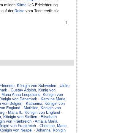
nem milden
Klima
ließ Erleichterung
n auf der
Reise
vom Tode ereilt: sie
T.
 Eleonore, Königin von Schweden
·
Ulrike
mark
·
Gustav Adolph, König von
·
Maria Anna Leopoldine, Königin von
 Königin von Dänemark
·
Karoline Marie,
n von Belgien
·
Katharina, Königin von
 von England
·
Mathilde, Königin von
erg
·
Maria II., Königin von England
·
, Königin von Sicilien
·
Elisabeth
gin von Frankreich
·
Amalia Maria,
nigin von Frankreich
·
Christine, Marie,
 Königin von Neapel
·
Johanna, Königin