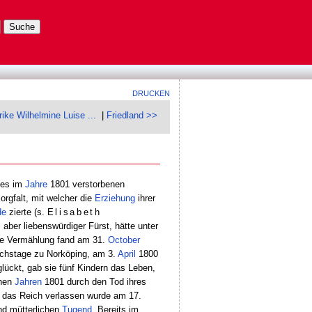
DRUCKEN
rike Wilhelmine Luise ...
|
Friedland >>
des im
Jahre
1801 verstorbenen
orgfalt, mit welcher die
Erziehung
ihrer
de
zierte (s.
Elisabeth
aber liebenswürdiger Fürst, hätte unter
die Vermählung fand am 31.
October
chstage zu Norköping, am 3.
April
1800
ückt, gab sie fünf Kindern das Leben,
chen
Jahren
1801 durch den Tod ihres
e das Reich verlassen wurde am 17.
nd mütterlichen
Tugend
. Bereits im