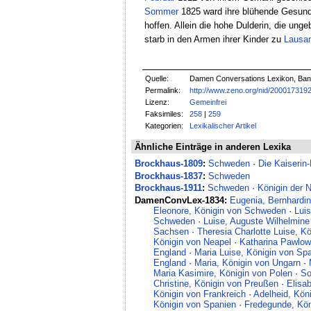
Sommer
1825 ward ihre blühende Gesundhe
hoffen. Allein die hohe Dulderin, die ung
starb in den Armen ihrer Kinder zu
Lausa
Quelle:
Damen Conversations Lexikon, Band 
Permalink:
http://www.zeno.org/nid/200017319
Lizenz:
Gemeinfrei
Faksimiles:
258
|
259
Kategorien:
Lexikalischer Artikel
Ähnliche Einträge in anderen Lexika
Brockhaus-1809
:
Schweden
·
Die Kaiserin
Brockhaus-1837
:
Schweden
Brockhaus-1911
:
Schweden
·
Königin der 
DamenConvLex-1834:
Eugenia, Bernhardi
Eleonore, Königin von Schweden
·
Lui
Schweden
·
Luise, Auguste Wilhelmine
Sachsen
·
Theresia Charlotte Luise, K
Königin von Neapel
·
Katharina Pawlow
England
·
Maria Luise, Königin von Sp
England
·
Maria, Königin von Ungarn
·
Maria Kasimire, Königin von Polen
·
So
Christine, Königin von Preußen
·
Elisa
Königin von Frankreich
·
Adelheid, Kön
Königin von Spanien
·
Fredegunde, Kön