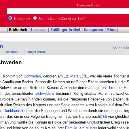
Erweiterte Suche
Bibliothek
Nur in DamenConvLex-1834
Bibliothek
Lesesaal
Zufälliger Artikel
Kategorien
Shop
on
<< Friede
|
Faksimiles
|
Zufälliger Artikel
Schweden
n
, Königin von
Schweden
, geboren am 12.
März
1781, war die vierte Tochter 
n Amalia von Baden. Schon die Namen so trefflicher Eltern sprechen für die S
e Schwester an der Seite des Kaisers Alexander den mächtigsten
Thron
der
Er
em
des benachbarten
Schwedens
bestimmt. König Gustav IV., ein schwacher, 
ürdigere Gemahlin finden können, als die Prinzessin Friederike von Baden; 
mit allen Reizen des Körpers und der
Seele
geschmükten Königin auf dem Rei
die
Dankbarkeit
derer, die Segnungen und Wohlthaten durch sie empfingen, begl
als
, das sie in der Folge so traurig heimsuchte, traf sie nach
vier glückli
[258]
rmählung mußte die Königin in Folge der bekannten unglücklichen Ereigniss
n und lebte von da an im Kreise ihrer
Familie
, ein
Muster
jeder weiblichen u