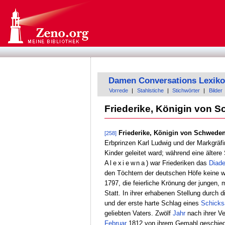
Damen Conversations Lexik
Vorrede
|
Stahlstiche
|
Stichwörter
|
Bilder
Friederike, Königin von 
Friederike, Königin von Schwede
[258]
Erbprinzen Karl Ludwig und der Markgräfi
Kinder geleitet ward; während eine älter
Alexiewna
) war Friederiken das
Diad
den Töchtern der deutschen Höfe keine w
1797, die feierliche Krönung der jungen, 
Statt. In ihrer erhabenen Stellung durch 
und der erste harte Schlag eines
Schicks
geliebten Vaters. Zwölf
Jahr
nach ihrer Ve
Februar
1812 von ihrem Gemahl geschiede