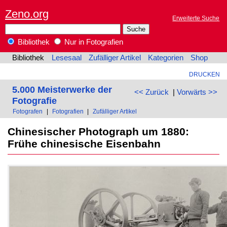
Zeno.org
Erweiterte Suche
Bibliothek
Nur in Fotografien
Bibliothek
Lesesaal
Zufälliger Artikel
Kategorien
Shop
DRUCKEN
5.000 Meisterwerke der
<< Zurück
|
Vorwärts >>
Fotografie
Fotografen
|
Fotografien
|
Zufälliger Artikel
Chinesischer Photograph um 1880:
Frühe chinesische Eisenbahn