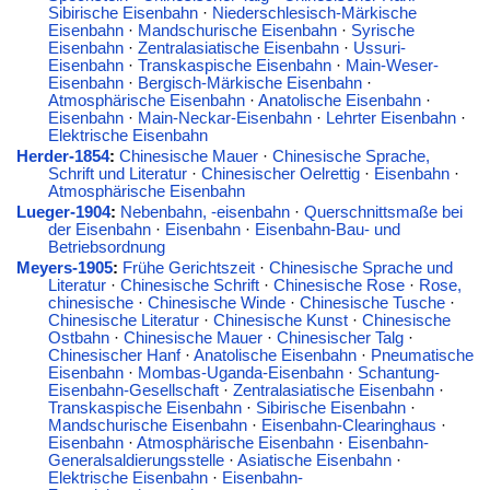
Sibirische Eisenbahn
·
Niederschlesisch-Märkische
Eisenbahn
·
Mandschurische Eisenbahn
·
Syrische
Eisenbahn
·
Zentralasiatische Eisenbahn
·
Ussuri-
Eisenbahn
·
Transkaspische Eisenbahn
·
Main-Weser-
Eisenbahn
·
Bergisch-Märkische Eisenbahn
·
Atmosphärische Eisenbahn
·
Anatolische Eisenbahn
·
Eisenbahn
·
Main-Neckar-Eisenbahn
·
Lehrter Eisenbahn
·
Elektrische Eisenbahn
Herder-1854
:
Chinesische Mauer
·
Chinesische Sprache,
Schrift und Literatur
·
Chinesischer Oelrettig
·
Eisenbahn
·
Atmosphärische Eisenbahn
Lueger-1904
:
Nebenbahn, -eisenbahn
·
Querschnittsmaße bei
der Eisenbahn
·
Eisenbahn
·
Eisenbahn-Bau- und
Betriebsordnung
Meyers-1905
:
Frühe Gerichtszeit
·
Chinesische Sprache und
Literatur
·
Chinesische Schrift
·
Chinesische Rose
·
Rose,
chinesische
·
Chinesische Winde
·
Chinesische Tusche
·
Chinesische Literatur
·
Chinesische Kunst
·
Chinesische
Ostbahn
·
Chinesische Mauer
·
Chinesischer Talg
·
Chinesischer Hanf
·
Anatolische Eisenbahn
·
Pneumatische
Eisenbahn
·
Mombas-Uganda-Eisenbahn
·
Schantung-
Eisenbahn-Gesellschaft
·
Zentralasiatische Eisenbahn
·
Transkaspische Eisenbahn
·
Sibirische Eisenbahn
·
Mandschurische Eisenbahn
·
Eisenbahn-Clearinghaus
·
Eisenbahn
·
Atmosphärische Eisenbahn
·
Eisenbahn-
Generalsaldierungsstelle
·
Asiatische Eisenbahn
·
Elektrische Eisenbahn
·
Eisenbahn-