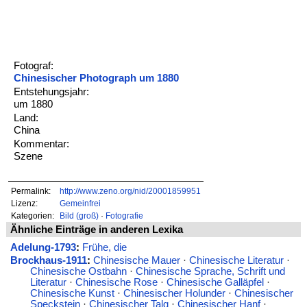
Fotograf:
Chinesischer Photograph um 1880
Entstehungsjahr:
um 1880
Land:
China
Kommentar:
Szene
Permalink:
http://www.zeno.org/nid/20001859951
Lizenz:
Gemeinfrei
Kategorien:
Bild (groß)
·
Fotografie
Ähnliche Einträge in anderen Lexika
Adelung-1793
:
Frühe, die
Brockhaus-1911
:
Chinesische Mauer
·
Chinesische Literatur
·
Chinesische Ostbahn
·
Chinesische Sprache, Schrift und
Literatur
·
Chinesische Rose
·
Chinesische Galläpfel
·
Chinesische Kunst
·
Chinesischer Holunder
·
Chinesischer
Speckstein
·
Chinesischer Talg
·
Chinesischer Hanf
·