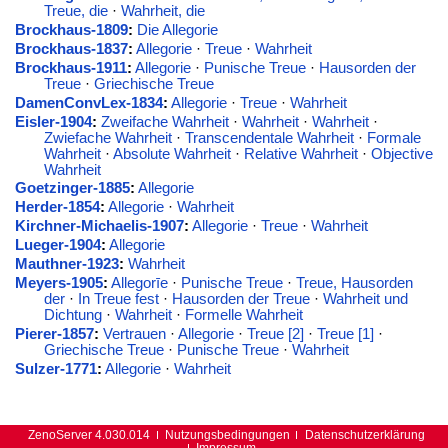
Treue, die
·
Wahrheit, die
Brockhaus-1809
:
Die Allegorie
Brockhaus-1837
:
Allegorie
·
Treue
·
Wahrheit
Brockhaus-1911
:
Allegorie
·
Punische Treue
·
Hausorden der
Treue
·
Griechische Treue
DamenConvLex-1834
:
Allegorie
·
Treue
·
Wahrheit
Eisler-1904
:
Zweifache Wahrheit
·
Wahrheit
·
Wahrheit
·
Zwiefache Wahrheit
·
Transcendentale Wahrheit
·
Formale
Wahrheit
·
Absolute Wahrheit
·
Relative Wahrheit
·
Objective
Wahrheit
Goetzinger-1885
:
Allegorie
Herder-1854
:
Allegorie
·
Wahrheit
Kirchner-Michaelis-1907
:
Allegorie
·
Treue
·
Wahrheit
Lueger-1904
:
Allegorie
Mauthner-1923
:
Wahrheit
Meyers-1905
:
Allegorīe
·
Punische Treue
·
Treue, Hausorden
der
·
In Treue fest
·
Hausorden der Treue
·
Wahrheit und
Dichtung
·
Wahrheit
·
Formelle Wahrheit
Pierer-1857
:
Vertrauen
·
Allegorie
·
Treue [2]
·
Treue [1]
·
Griechische Treue
·
Punische Treue
·
Wahrheit
Sulzer-1771
:
Allegorie
·
Wahrheit
ZenoServer 4.030.014
Nutzungsbedingungen
Datenschutzerklärung
Impressum