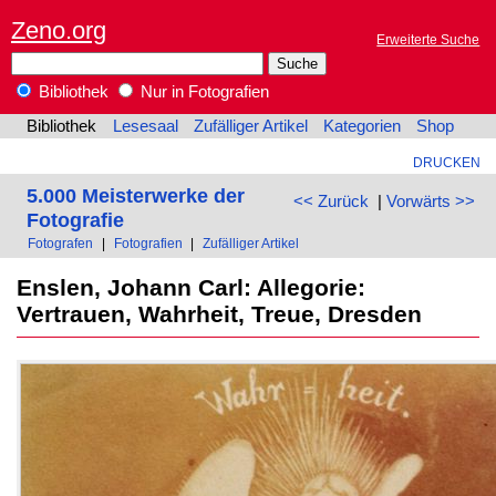
Zeno.org
Erweiterte Suche
Bibliothek
Nur in Fotografien
Bibliothek
Lesesaal
Zufälliger Artikel
Kategorien
Shop
DRUCKEN
5.000 Meisterwerke der
<< Zurück
|
Vorwärts >>
Fotografie
Fotografen
|
Fotografien
|
Zufälliger Artikel
Enslen, Johann Carl: Allegorie:
Vertrauen, Wahrheit, Treue, Dresden