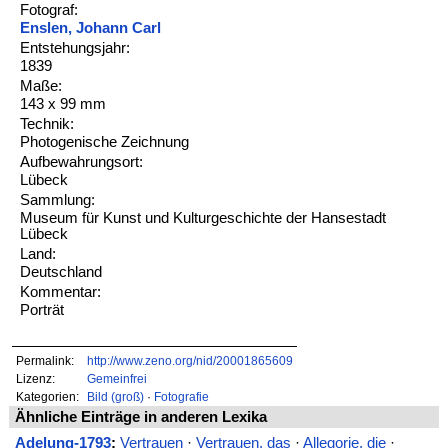
Fotograf:
Enslen, Johann Carl
Entstehungsjahr:
1839
Maße:
143 x 99 mm
Technik:
Photogenische Zeichnung
Aufbewahrungsort:
Lübeck
Sammlung:
Museum für Kunst und Kulturgeschichte der Hansestadt
Lübeck
Land:
Deutschland
Kommentar:
Porträt
Permalink:
http://www.zeno.org/nid/20001865609
Lizenz:
Gemeinfrei
Kategorien:
Bild (groß)
·
Fotografie
Ähnliche Einträge in anderen Lexika
Adelung-1793
:
Vertrauen
·
Vertrauen, das
·
Allegorie, die
·