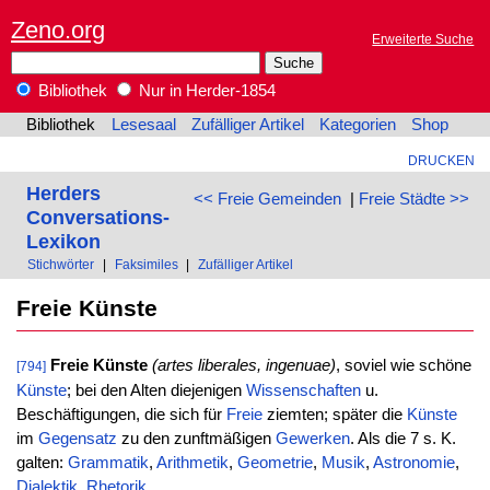
Zeno.org
Erweiterte Suche
Bibliothek
Nur in Herder-1854
Bibliothek
Lesesaal
Zufälliger Artikel
Kategorien
Shop
DRUCKEN
Herders
<< Freie Gemeinden
|
Freie Städte >>
Conversations-
Lexikon
Stichwörter
|
Faksimiles
|
Zufälliger Artikel
Freie Künste
Freie Künste
(artes liberales, ingenuae)
, soviel wie schöne
[794]
Künste
; bei den Alten diejenigen
Wissenschaften
u.
Beschäftigungen, die sich für
Freie
ziemten; später die
Künste
im
Gegensatz
zu den zunftmäßigen
Gewerken
. Als die 7 s. K.
galten:
Grammatik
,
Arithmetik
,
Geometrie
,
Musik
,
Astronomie
,
Dialektik
,
Rhetorik
.