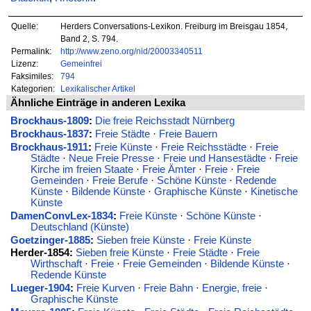
Quelle:
Herders Conversations-Lexikon. Freiburg im Breisgau 1854,
Band 2, S. 794.
Permalink:
http://www.zeno.org/nid/20003340511
Lizenz:
Gemeinfrei
Faksimiles:
794
Kategorien:
Lexikalischer Artikel
Ähnliche Einträge in anderen Lexika
Brockhaus-1809
:
Die freie Reichsstadt Nürnberg
Brockhaus-1837
:
Freie Städte
·
Freie Bauern
Brockhaus-1911
:
Freie Künste
·
Freie Reichsstädte
·
Freie
Städte
·
Neue Freie Presse
·
Freie und Hansestädte
·
Freie
Kirche im freien Staate
·
Freie Ämter
·
Freie
·
Freie
Gemeinden
·
Freie Berufe
·
Schöne Künste
·
Redende
Künste
·
Bildende Künste
·
Graphische Künste
·
Kinetische
Künste
DamenConvLex-1834
:
Freie Künste
·
Schöne Künste
·
Deutschland (Künste)
Goetzinger-1885
:
Sieben freie Künste
·
Freie Künste
Herder-1854:
Sieben freie Künste
·
Freie Städte
·
Freie
Wirthschaft
·
Freie
·
Freie Gemeinden
·
Bildende Künste
·
Redende Künste
Lueger-1904
:
Freie Kurven
·
Freie Bahn
·
Energie, freie
·
Graphische Künste