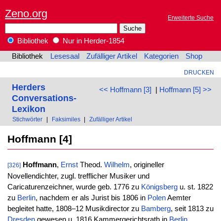
Zeno.org
Erweiterte Suche
Bibliothek
Nur in Herder-1854
Bibliothek
Lesesaal
Zufälliger Artikel
Kategorien
Shop
DRUCKEN
Herders
<< Hoffmann [3]
|
Hoffmann [5] >>
Conversations-
Lexikon
Stichwörter
|
Faksimiles
|
Zufälliger Artikel
Hoffmann [4]
Hoffmann
,
Ernst
Theod.
Wilhelm
, origineller
[326]
Novellendichter, zugl. trefflicher Musiker und
Caricaturenzeichner, wurde geb. 1776 zu
Königsberg
u. st. 1822
zu
Berlin
, nachdem er als Jurist bis 1806 in
Polen
Aemter
begleitet hatte, 1808–12 Musikdirector zu
Bamberg
, seit 1813 zu
Dresden
gewesen u. 1816 Kammergerichtsrath in
Berlin