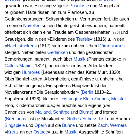
geworden war. Eine ungezügelte
Phantasie
und Mangel an
religiösem Halte rissen ihn zum Planlosen, zu
Gedankensprüngen, Seltsamkeiten u. Verirrungen fort, die auch
in seinen
Novellen
seinen Dichtergeist überwuchern; namentl.
offenbart sich darin eine Freude am Gespensterhaften
und
[326]
Grausigen, die in den »Elixieren des
Teufels
« (1816) u. in den
»
Nachtstücken
« (1817) sich zum unheimlichen
Dämonismus
steigert. Neben tiefen
Gedanken
und den geistreichsten
Bemerkungen, namentl. auch über
Musik
(Phantasiestücke in
Callots
Manier
, 1814), neben der reichsten Ader kecken,
witzigen
Humores
(Lebensansichten des Kater Murr, 1820)
Oberflächlichkeiten, Albernheiten, gemüthlose u. unheimliche
Schroffheiten genug. Ein späteres Hauptwerk ist der
Novellenkranz »Die Serapionsbrüder« (
Berlin
1819–21,
Supplement 1826), kleinere
Leistungen
:
Klein
Zaches
,
Meister
Floh, Kindermärchen u.a.; er brachte auch eigene (der
Canonicus von
Mailand
,
Schärpe
und
Blume
) und fremde
(
Brentanos
lustige Musikanten,
Göthes
Scherz
,
List
und Rache)
Singspiele
und
Opern
auf die
Bühne
und setzte
Zach
.
Werners
»
Kreuz
an der
Ostsee
« u.a. in
Musik
. Ausgewählte Schriften