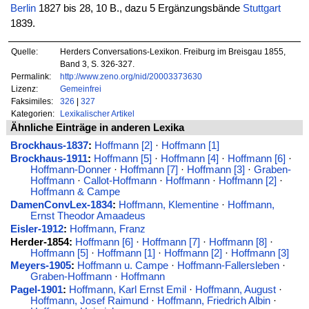
Berlin
1827 bis 28, 10 B., dazu 5 Ergänzungsbände
Stuttgart
1839.
Quelle:
Herders Conversations-Lexikon. Freiburg im Breisgau 1855,
Band 3, S. 326-327.
Permalink:
http://www.zeno.org/nid/20003373630
Lizenz:
Gemeinfrei
Faksimiles:
326
|
327
Kategorien:
Lexikalischer Artikel
Ähnliche Einträge in anderen Lexika
Brockhaus-1837
:
Hoffmann [2]
·
Hoffmann [1]
Brockhaus-1911
:
Hoffmann [5]
·
Hoffmann [4]
·
Hoffmann [6]
·
Hoffmann-Donner
·
Hoffmann [7]
·
Hoffmann [3]
·
Graben-
Hoffmann
·
Callot-Hoffmann
·
Hoffmann
·
Hoffmann [2]
·
Hoffmann & Campe
DamenConvLex-1834
:
Hoffmann, Klementine
·
Hoffmann,
Ernst Theodor Amaadeus
Eisler-1912
:
Hoffmann, Franz
Herder-1854:
Hoffmann [6]
·
Hoffmann [7]
·
Hoffmann [8]
·
Hoffmann [5]
·
Hoffmann [1]
·
Hoffmann [2]
·
Hoffmann [3]
Meyers-1905
:
Hoffmann u. Campe
·
Hoffmann-Fallersleben
·
Graben-Hoffmann
·
Hoffmann
Pagel-1901
:
Hoffmann, Karl Ernst Emil
·
Hoffmann, August
·
Hoffmann, Josef Raimund
·
Hoffmann, Friedrich Albin
·